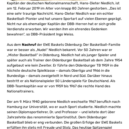
Kapitän der deutschen Nationalmannschaft, Hans-Dieter Niedlich, ist
am 12. Februar 2019 im Alter von knapp 80 Jahren gestorben. „Das ist
eine sehr traurige Nachricht. Hans-Dieter Niedlich war ein echter
Basketball-Pionier und hat unsere Sportart auf vielen Ebenen geprägt.
Nicht nur als ehemaliger Kapitän der DBB-Herren hat er sich große
Verdienste erworben. Wir werden ihm ein ehrendes Gedenken
bewahren“, so DBB-Präsident Ingo Weiss.
Aus dem
Nachruf
der EWE Baskets Oldenburg:
Der Basketball-Familie
war er besser als „Nudel“ Niedlich bekannt. Vor 50 Jahren war er
„Mister Basketball“ in Oldenburg. Niedlich hat als junger Spieler und
später auch als Trainer den Oldenburger Basketball ab dem Jahre 1954
aufgebaut wie kein Zweiter.
Er führte den Oldenburger TB 1959 in die
höchste deutsche Spielklasse – damals Oberliga und 1966 in die
Bundesliga – damals zweigeteilt in Nord und Süd.
Darüber hinaus
bestritt er als Nationalspieler 50 Länderspiele für Deutschland. Als
DBB
-Teamkapitän war er von 1959 bis 1967 die rechte Hand des
Nationaltrainers.
Der am 9. März 1940 geborene Niedlich wechselte 1967 beruflich nach
Hamburg
zur Universität, wo er auch Sport studierte. Niedlich machte
seinen Diplomsportlehrer, Dr. und Professor – und leitete dort über
Jahrzehnte das renommierte Sportinstitut.
Dem Oldenburger
Basketball blieb er eng verbunden. Die großen Erfolge der EWE Baskets
erfüllten ihn stets mit Freude und Stolz. Das heutige Spitzenspiel