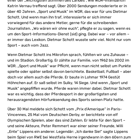
einer der „wichtigsten Stimmen des Landes“, wie WDR-Intendantin
Katrin Vernau treffend sagt. Über 2000 Sendungen moderierte er in
über 40 Jahren. „Sport und Musik“ im WDR, das war für uns Dietmar
Schott. Und wenn man ihn traf, interessierte er sich immer
vorwiegend für das andere Metier, gerne für die schreibenden
Journalisten. „Wo wären wir ohne euch“, pflegte er zu sagen, wenn es
um den Sport-Informations-Dienst (sid) ging. Dabei war – vor allem –
er immer das Lexikon. Dietmar Schott wusste sehr viel. Nicht nur vom
Sport – auch vom Jazz.
Wenn Dietmar Schott ins Mikrofon sprach, fühlten wir uns Zuhause –
und im Stadion. Großartig. Er zählte zur Familie, von 1962 bis 2002 im
WDR. „Sport und Musik“ war Pflicht, wenn man nicht selbst um Punkte
spielte oder später selbst davon berichtete. Basketball, Fußball – aber
doch vor allem auch die Pferde. Er baute in Lohmar 1974 Gestüt
Höhnchen auf. Er saß selbst im Sulky, 14 Siege. Und wenn „Sport und
Musik“ angepfiffen wurde, Pferde waren immer dabei. Dietmar Schott
war es wichtig, dass der Pferdesport in der großartigsten und
herausragendsten Hörfunksendung des Sports seinen Platz hatte.
Über 30 Mal meldete sich Schott vom „Prix d’Amerique“ in Paris-
Vincennes, 25 Mal vom Deutschen Derby, er berichtete von elf
Olympischen Spielen, aber das sind Zahlen. Er lebte für den Sport –
und seine Akteure, Peter Remmert war einer seiner Freunde, Willi
„Ente“ Lippens ein anderer. Legendär: „Ich danke Sie!“ sagte Lippens
beim Spiel von RWE bei Westfalia Herne irgendwann in den 60ern zum