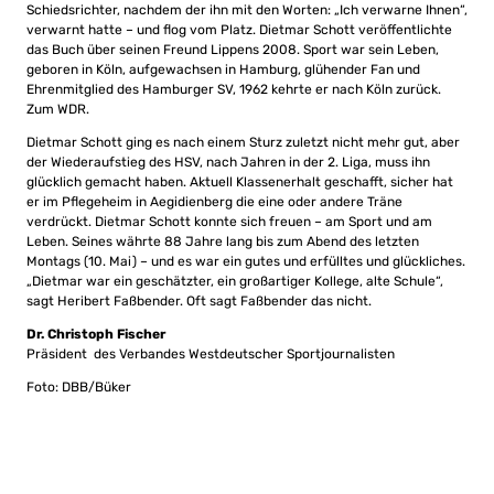
Schiedsrichter, nachdem der ihn mit den Worten: „Ich verwarne Ihnen“,
verwarnt hatte – und flog vom Platz. Dietmar Schott veröffentlichte
das Buch über seinen Freund Lippens 2008. Sport war sein Leben,
geboren in Köln, aufgewachsen in Hamburg, glühender Fan und
Ehrenmitglied des Hamburger SV, 1962 kehrte er nach Köln zurück.
Zum WDR.
Dietmar Schott ging es nach einem Sturz zuletzt nicht mehr gut, aber
der Wiederaufstieg des HSV, nach Jahren in der 2. Liga, muss ihn
glücklich gemacht haben. Aktuell Klassenerhalt geschafft, sicher hat
er im Pflegeheim in Aegidienberg die eine oder andere Träne
verdrückt. Dietmar Schott konnte sich freuen – am Sport und am
Leben. Seines währte 88 Jahre lang bis zum Abend des letzten
Montags (10. Mai) – und es war ein gutes und erfülltes und glückliches.
„Dietmar war ein geschätzter, ein großartiger Kollege, alte Schule“,
sagt Heribert Faßbender. Oft sagt Faßbender das nicht.
Dr. Christoph Fischer
Präsident des Verbandes Westdeutscher Sportjournalisten
Foto: DBB/Büker