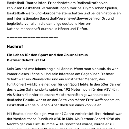
Basketball-Journalisten. Er berichtete am Radiomikrofon von
zahllosen Basketball-Veranstaltungen, war bei Olympischen Spielen,
Basketball-Welt- und -Europameisterschaften und bei den nationalen
und internationalen Basketball-Vereinswettbewerben vor Ort und
begleitete vor allem die damalige deutsche Herren-
Nationalmannschaft durch alle Höhen und Tiefen.
———————————————————-
Nachruf
Ein Leben für den Sport und den Journalismus
Dietmar Schott ist tot
Sein Gesicht war lebenslang ein Lächeln. Wenn man sich sah, da war
immer dieses Lächeln. Und sein Interesse am Gegenüber. Dietmar
Schott war ein Rheinländer und ein ernsthafter Mensch, das
funktioniert wirklich, einer, der für den Sport lebte. In den 60er Jahren
des letzten Jahrhunderts spielt er, 1,92 Meter hoch, für den ASV Köln.
Als Saturn Köln vier deutsche Meisterschaften gewann und drei
deutsche Pokale, war er an der Seite von Mäzen Fritz Waffenschmidt,
Basketball war sein Leben. Aber doch nur eines von vielen.
Mit Beate, einer Kollegin, war er 47 Jahre verheiratet, ihre Heimat war
der Westdeutsche Rundfunk WDR in Köln. Als Dietmar Schott 1988 als
Nachfolger von Kurt Brumme WDR-Sportchef wurde, wurde er zu