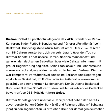
DBB trauert um Dietmar Schott
Dietmar Schott
, Sporthörfunklegende des WDR, Erfinder der Radio-
Konferenz in der Fußball-Bundesliga und früherer „Funktionär“ beim
Basketball-Bundesligisten Saturn Köln, ist am 10. Mai 2026 im Alter
von 88 Jahren verstorben. „Ich bin sehr traurig über den Tod von
Dietmar Schott. Er hat unsere Herren-Nationalmannschaft und
generell den deutschen Basketball über viele Jahrzehnte immer mit
großer Begeisterung begleitet. Seine Fröhlichkeit und Lebensfreude
waren ansteckend, es gab immer viel zu lachen mit Dietmar. Dietmar
war kompetent, verständnisvoll und seine Berichte und Reportagen –
egal, ob im Basketball, im Fußball oder im Reitsport – waren immer
geprägt von einer enormen Leidenschaft. Der Deutsche Basketball
Bund wird Dietmar Schott vermissen und ihm ein ehrendes Gedenken
bewahren“, so DBB-Präsident
Ingo Weiss
.
Dietmar Schott gehörte über viele Jahr(zehnte) neben den bereits
zuvor verstorbenen Günter Bork (sid) und Reinhard „Blacky“ Schwarz
(dpa) zu den sogenannten „Glorreichen Drei“ der damaligen deutschen