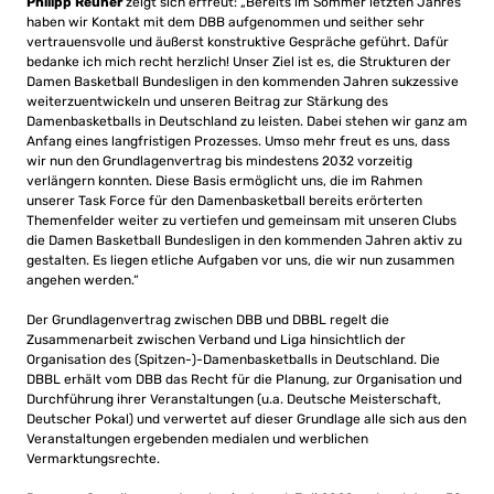
Philipp Reuner
zeigt sich erfreut: „Bereits im Sommer letzten Jahres
haben wir Kontakt mit dem DBB aufgenommen und seither sehr
vertrauensvolle und äußerst konstruktive Gespräche geführt. Dafür
bedanke ich mich recht herzlich! Unser Ziel ist es, die Strukturen der
Damen Basketball Bundesligen in den kommenden Jahren sukzessive
weiterzuentwickeln und unseren Beitrag zur Stärkung des
Damenbasketballs in Deutschland zu leisten. Dabei stehen wir ganz am
Anfang eines langfristigen Prozesses. Umso mehr freut es uns, dass
wir nun den Grundlagenvertrag bis mindestens 2032 vorzeitig
verlängern konnten. Diese Basis ermöglicht uns, die im Rahmen
unserer Task Force für den Damenbasketball bereits erörterten
Themenfelder weiter zu vertiefen und gemeinsam mit unseren Clubs
die Damen Basketball Bundesligen in den kommenden Jahren aktiv zu
gestalten. Es liegen etliche Aufgaben vor uns, die wir nun zusammen
angehen werden.“
Der Grundlagenvertrag zwischen DBB und DBBL regelt die
Zusammenarbeit zwischen Verband und Liga hinsichtlich der
Organisation des (Spitzen-)-Damenbasketballs in Deutschland. Die
DBBL erhält vom DBB das Recht für die Planung, zur Organisation und
Durchführung ihrer Veranstaltungen (u.a. Deutsche Meisterschaft,
Deutscher Pokal) und verwertet auf dieser Grundlage alle sich aus den
Veranstaltungen ergebenden medialen und werblichen
Vermarktungsrechte.