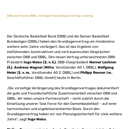
DBB und Toyota DBBL verlängern Grundlagenvertrag vorzeitig
Der Deutsche Basketball Bund (DBB) und die Damen Basketball
Bundesligen (DBBL) haben den Grundlagenvertrag um mindestens
weitere zehn Jahre verlängert. Das ist das Ergebnis von
zielführenden, konstruktiven und vertrauensvollen Gesprächen
zwischen DBB und DBBL. Den neuen Vertrag unterzeichneten DBB-
Präsident
Ingo Weiss (2. v. li.)
, DBB-Vizepräsident
Werner Lechner
(li.)
,
Andreas Wagner
(
Mitte
, Vorsitzender AG 1. DBBL),
Wolfgang
Meier
(
2. v. re.
, Vorsitzender AG 2. DBBL) und
Philipp Reuner
(
re.
,
Geschäftsführer DBBL GmbH) heute in Berlin.
„Die vorzeitige Verlängerung des Grundlagenvertrages dokumentiert
die gute und freundschaftliche Zusammenarbeit zwischen DBB und
DBBL. Wir leben unsere Partnerschaft – nicht zuletzt durch die
Einsetzung unserer Task Force für den Damenbasketball – auf einer
harmonischen und ergebnisorientierten Basis. Durch den
Grundlagenvertrag haben wir nun Planungssicherheit für viele weitere
Jahre“, sagt
Ingo Weiss
.