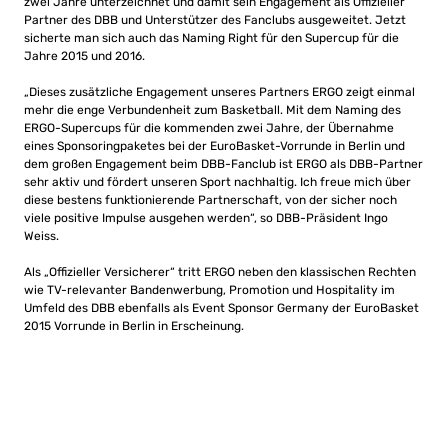
zwei Jahre unterzeichnet und damit sein Engagement als Offizieller
Partner des DBB und Unterstützer des Fanclubs ausgeweitet. Jetzt
sicherte man sich auch das Naming Right für den Supercup für die
Jahre 2015 und 2016.
„Dieses zusätzliche Engagement unseres Partners ERGO zeigt einmal
mehr die enge Verbundenheit zum Basketball. Mit dem Naming des
ERGO-Supercups für die kommenden zwei Jahre, der Übernahme
eines Sponsoringpaketes bei der EuroBasket-Vorrunde in Berlin und
dem großen Engagement beim DBB-Fanclub ist ERGO als DBB-Partner
sehr aktiv und fördert unseren Sport nachhaltig. Ich freue mich über
diese bestens funktionierende Partnerschaft, von der sicher noch
viele positive Impulse ausgehen werden“, so DBB-Präsident Ingo
Weiss.
Als „Offizieller Versicherer“ tritt ERGO neben den klassischen Rechten
wie TV-relevanter Bandenwerbung, Promotion und Hospitality im
Umfeld des DBB ebenfalls als Event Sponsor Germany der EuroBasket
2015 Vorrunde in Berlin in Erscheinung.