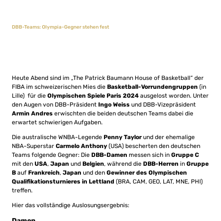
DBB-Teams: Olympia-Gegner stehen fest
Heute Abend sind im „The Patrick Baumann House of Basketball“ der
FIBA im schweizerischen Mies die
Basketball-Vorrundengruppen
(in
Lille) für die
Olympischen Spiele Paris 2024
ausgelost worden. Unter
den Augen von DBB-Präsident
Ingo Weiss
und DBB-Vizepräsident
Armin Andres
erwischten die beiden deutschen Teams dabei die
erwartet schwierigen Aufgaben.
Die australische WNBA-Legende
Penny Taylor
und der ehemalige
NBA-Superstar
Carmelo Anthony
(USA) bescherten den deutschen
Teams folgende Gegner: Die
DBB-Damen
messen sich in
Gruppe C
mit den
USA
,
Japan
und
Belgien
, während die
DBB-Herren
in
Gruppe
B
auf
Frankreich
,
Japan
und den
Gewinner des Olympischen
Qualifikationsturnieres in Lettland
(BRA, CAM, GEO, LAT, MNE, PHI)
treffen.
Hier das vollständige Auslosungsergebnis:
Damen