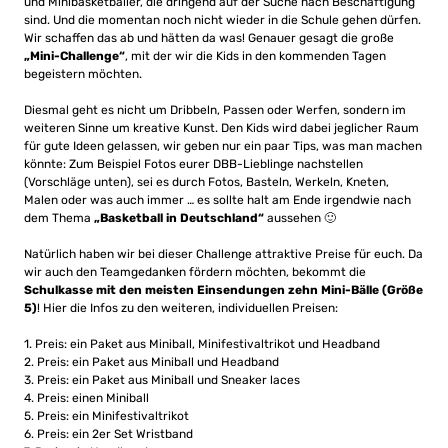
und Minibasketballer, die dringend auf der Suche nach Beschäftigung
sind. Und die momentan noch nicht wieder in die Schule gehen dürfen.
Wir schaffen das ab und hätten da was! Genauer gesagt die große
„Mini-Challenge“
, mit der wir die Kids in den kommenden Tagen
begeistern möchten.
Diesmal geht es nicht um Dribbeln, Passen oder Werfen, sondern im
weiteren Sinne um kreative Kunst. Den Kids wird dabei jeglicher Raum
für gute Ideen gelassen, wir geben nur ein paar Tips, was man machen
könnte: Zum Beispiel Fotos eurer DBB-Lieblinge nachstellen
(Vorschläge unten), sei es durch Fotos, Basteln, Werkeln, Kneten,
Malen oder was auch immer … es sollte halt am Ende irgendwie nach
dem Thema
„Basketball in Deutschland“
aussehen 🙂
Natürlich haben wir bei dieser Challenge attraktive Preise für euch. Da
wir auch den Teamgedanken fördern möchten, bekommt die
Schulkasse mit den meisten Einsendungen zehn Mini-Bälle (Größe
5)
! Hier die Infos zu den weiteren, individuellen Preisen:
1. Preis: ein Paket aus Miniball, Minifestivaltrikot und Headband
2. Preis: ein Paket aus Miniball und Headband
3. Preis: ein Paket aus Miniball und Sneaker laces
4. Preis: einen Miniball
5. Preis: ein Minifestivaltrikot
6. Preis: ein 2er Set Wristband