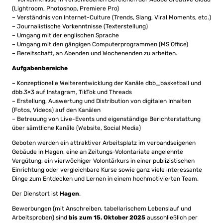
(Lightroom, Photoshop, Premiere Pro)
– Verständnis von Internet-Culture (Trends, Slang, Viral Moments, etc.)
– Journalistische Vorkenntnisse (Texterstellung)
– Umgang mit der englischen Sprache
– Umgang mit den gängigen Computerprogrammen (MS Office)
– Bereitschaft, an Abenden und Wochenenden zu arbeiten.
Aufgabenbereiche
– Konzeptionelle Weiterentwicklung der Kanäle dbb_basketball und
dbb.3×3 auf Instagram, TikTok und Threads
– Erstellung, Auswertung und Distribution von digitalen Inhalten
(Fotos, Videos) auf den Kanälen
– Betreuung von Live-Events und eigenständige Berichterstattung
über sämtliche Kanäle (Website, Social Media)
Geboten werden ein attraktiver Arbeitsplatz im verbandseigenen
Gebäude in Hagen, eine an Zeitungs-Volontariate angelehnte
Vergütung, ein vierwöchiger Volontärkurs in einer publizistischen
Einrichtung oder vergleichbare Kurse sowie ganz viele interessante
Dinge zum Entdecken und Lernen in einem hochmotivierten Team.
Der Dienstort ist
Hagen
.
Bewerbungen (mit Anschreiben, tabellarischem Lebenslauf und
Arbeitsproben) sind
bis zum 15. Oktober 2025
ausschließlich per