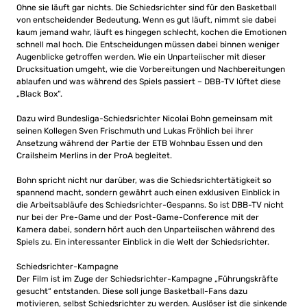
Ohne sie läuft gar nichts. Die Schiedsrichter sind für den Basketball
von entscheidender Bedeutung. Wenn es gut läuft, nimmt sie dabei
kaum jemand wahr, läuft es hingegen schlecht, kochen die Emotionen
schnell mal hoch. Die Entscheidungen müssen dabei binnen weniger
Augenblicke getroffen werden. Wie ein Unparteiischer mit dieser
Drucksituation umgeht, wie die Vorbereitungen und Nachbereitungen
ablaufen und was während des Spiels passiert – DBB-TV lüftet diese
„Black Box“.
Dazu wird Bundesliga-Schiedsrichter Nicolai Bohn gemeinsam mit
seinen Kollegen Sven Frischmuth und Lukas Fröhlich bei ihrer
Ansetzung während der Partie der ETB Wohnbau Essen und den
Crailsheim Merlins in der ProA begleitet.
Bohn spricht nicht nur darüber, was die Schiedsrichtertätigkeit so
spannend macht, sondern gewährt auch einen exklusiven Einblick in
die Arbeitsabläufe des Schiedsrichter-Gespanns. So ist DBB-TV nicht
nur bei der Pre-Game und der Post-Game-Conference mit der
Kamera dabei, sondern hört auch den Unparteiischen während des
Spiels zu. Ein interessanter Einblick in die Welt der Schiedsrichter.
Schiedsrichter-Kampagne
Der Film ist im Zuge der Schiedsrichter-Kampagne „Führungskräfte
gesucht“ entstanden. Diese soll junge Basketball-Fans dazu
motivieren, selbst Schiedsrichter zu werden. Auslöser ist die sinkende