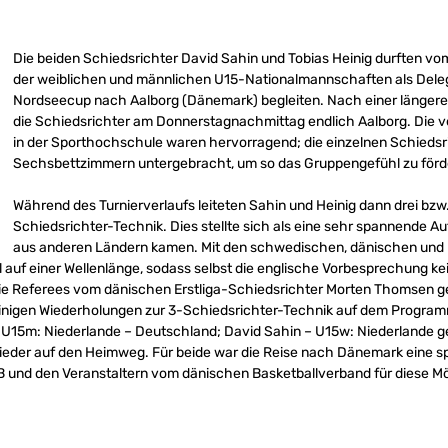
Die beiden Schiedsrichter David Sahin und Tobias Heinig durften vo
der weiblichen und männlichen U15-Nationalmannschaften als Dele
Nordseecup nach Aalborg (Dänemark) begleiten. Nach einer längere
die Schiedsrichter am Donnerstagnachmittag endlich Aalborg. Die
in der Sporthochschule waren hervorragend; die einzelnen Schiedsr
Sechsbettzimmern untergebracht, um so das Gruppengefühl zu förd
Während des Turnierverlaufs leiteten Sahin und Heinig dann drei bzw. 
Schiedsrichter-Technik. Dies stellte sich als eine sehr spannende Au
aus anderen Ländern kamen. Mit den schwedischen, dänischen und 
 auf einer Wellenlänge, sodass selbst die englische Vorbesprechung ke
ie Referees vom dänischen Erstliga-Schiedsrichter Morten Thomsen g
einigen Wiederholungen zur 3-Schiedsrichter-Technik auf dem Progr
 U15m: Niederlande – Deutschland; David Sahin – U15w: Niederlande
wieder auf den Heimweg. Für beide war die Reise nach Dänemark eine s
 und den Veranstaltern vom dänischen Basketballverband für diese Mö