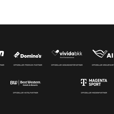
RTNER
OFFIZIELLER PREMIUM-PARTNER
OFFIZIELLER GESUNDHEITSPARTNER
OFFIZIELLER KREUZFAH
OFFIZIELLER HOTELPARTNER
OFFIZIELLER MEDIENPARTNER