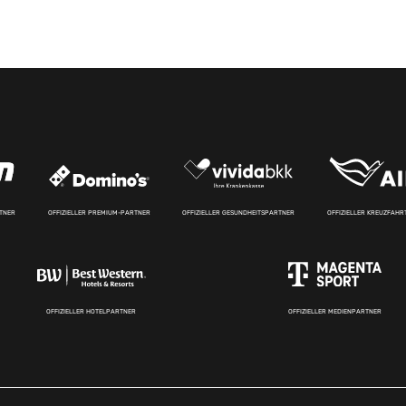
RTNER
OFFIZIELLER PREMIUM-PARTNER
OFFIZIELLER GESUNDHEITSPARTNER
OFFIZIELLER KREUZFAH
OFFIZIELLER HOTELPARTNER
OFFIZIELLER MEDIENPARTNER