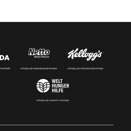
RTPARTNER
OFFIZIELLER ERNÄHRUNGSPARTNER
OFFIZIELLER FRÜHSTÜCKSPARTNER
OFFIZIELLER CHARITY-PARTNER