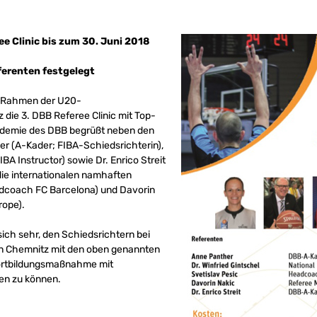
ee Clinic bis zum 30. Juni 2018
erenten festgelegt
im Rahmen der U20-
die 3. DBB Referee Clinic mit Top-
ademie des DBB begrüßt neben den
r (A-Kader; FIBA-Schiedsrichterin),
IBA Instructor) sowie Dr. Enrico Streit
ie internationalen namhaften
adcoach FC Barcelona) und Davorin
rope).
sich sehr, den Schiedsrichtern bei
in Chemnitz mit den oben genannten
Fortbildungsmaßnahme mit
ten zu können.