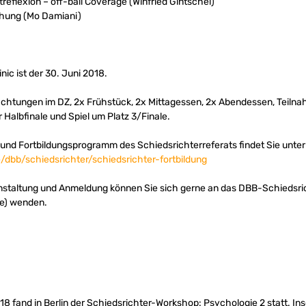
treflexion – off-ball Coverage (Winfried Gintschel)
chung (Mo Damiani)
nic ist der 30. Juni 2018.
achtungen im DZ, 2x Frühstück, 2x Mittagessen, 2x Abendessen, Teilnah
 Halbfinale und Spiel um Platz 3/Finale.
und Fortbildungsprogramm des Schiedsrichterreferats findet Sie unter
/dbb/schiedsrichter/schiedsrichter-fortbildung
nstaltung und Anmeldung können Sie sich gerne an das DBB-Schiedsri
e
) wenden.
 fand in Berlin der Schiedsrichter-Workshop: Psychologie 2 statt. In