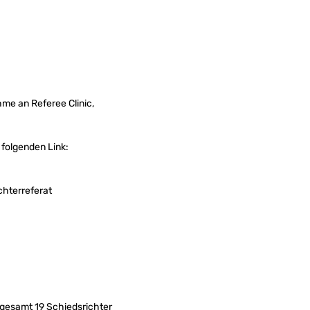
me an Referee Clinic,
 folgenden Link:
chterreferat
sgesamt 19 Schiedsrichter