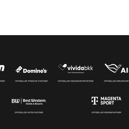
RTNER
OFFIZIELLER PREMIUM-PARTNER
OFFIZIELLER GESUNDHEITSPARTNER
OFFIZIELLER KREUZFAH
OFFIZIELLER HOTELPARTNER
OFFIZIELLER MEDIENPARTNER