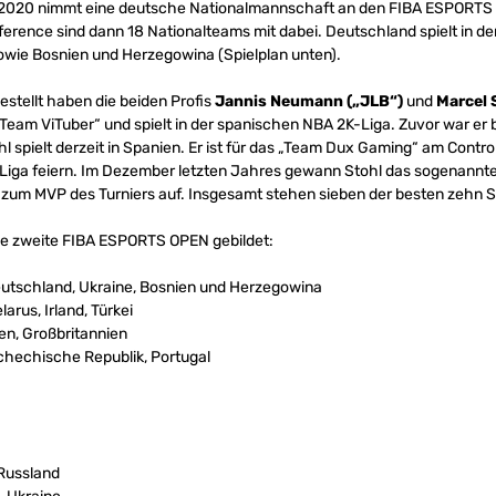
020 nimmt eine deutsche Nationalmannschaft an den FIBA ESPORTS OP
nference sind dann 18 Nationalteams mit dabei. Deutschland spielt in 
sowie Bosnien und Herzegowina (Spielplan unten).
ellt haben die beiden Profis
Jannis Neumann („JLB“)
und
Marcel 
 Team ViTuber“ und spielt in der spanischen NBA 2K-Liga. Zuvor war er 
l spielt derzeit in Spanien. Er ist für das „Team Dux Gaming“ am Control
 Liga feiern. Im Dezember letzten Jahres gewann Stohl das sogenannte 
zum MVP des Turniers auf. Insgesamt stehen sieben der besten zehn S
ie zweite FIBA ESPORTS OPEN gebildet:
eutschland, Ukraine, Bosnien und Herzegowina
arus, Irland, Türkei
ien, Großbritannien
chechische Republik, Portugal
 Russland