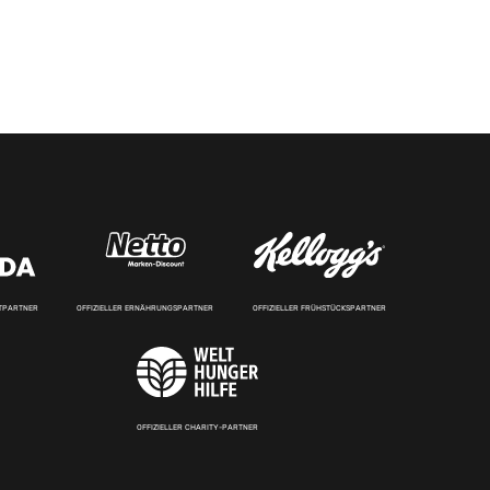
RTPARTNER
OFFIZIELLER ERNÄHRUNGSPARTNER
OFFIZIELLER FRÜHSTÜCKSPARTNER
OFFIZIELLER CHARITY-PARTNER