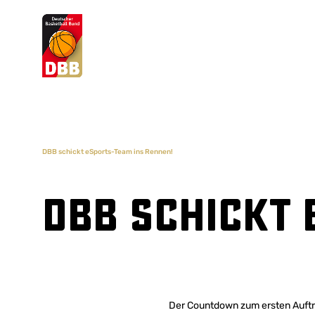
Suchvorschläge
Lorem Ipsum
Dolor Sit
Amet Valputo
DBB schickt eSports-Team ins Rennen!
DBB schickt 
Der Countdown zum ersten Auftr