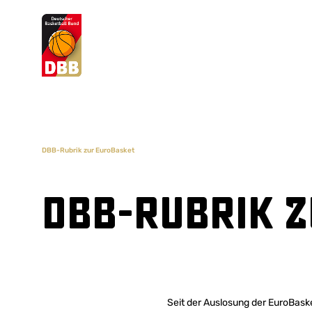
Suchvorschläge
Lorem Ipsum
Dolor Sit
Amet Valputo
DBB-Rubrik zur EuroBasket
DBB-Rubrik 
Seit der Auslosung der EuroBask