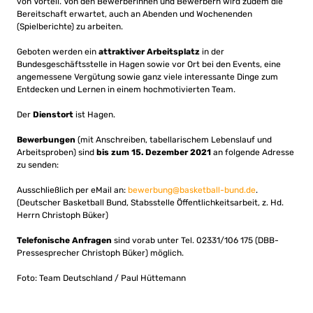
von Vorteil. Von den Bewerberinnen und Bewerbern wird zudem die
Bereitschaft erwartet, auch an Abenden und Wochenenden
(Spielberichte) zu arbeiten.
Geboten werden ein
attraktiver Arbeitsplatz
in der
Bundesgeschäftsstelle in Hagen sowie vor Ort bei den Events, eine
angemessene Vergütung sowie ganz viele interessante Dinge zum
Entdecken und Lernen in einem hochmotivierten Team.
Der
Dienstort
ist Hagen.
Bewerbungen
(mit Anschreiben, tabellarischem Lebenslauf und
Arbeitsproben) sind
bis zum 15. Dezember 2021
an folgende Adresse
zu senden:
Ausschließlich per eMail an:
bewerbung@basketball-bund.de
.
(Deutscher Basketball Bund, Stabsstelle Öffentlichkeitsarbeit, z. Hd.
Herrn Christoph Büker)
Telefonische Anfragen
sind vorab unter Tel. 02331/106 175 (DBB-
Pressesprecher Christoph Büker) möglich.
Foto: Team Deutschland / Paul Hüttemann