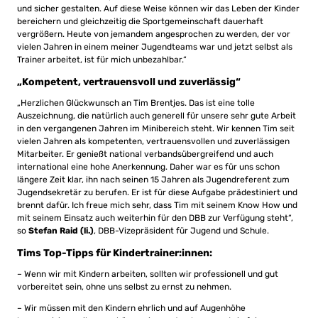
und sicher gestalten. Auf diese Weise können wir das Leben der Kinder
bereichern und gleichzeitig die Sportgemeinschaft dauerhaft
vergrößern. Heute von jemandem angesprochen zu werden, der vor
vielen Jahren in einem meiner Jugendteams war und jetzt selbst als
Trainer arbeitet, ist für mich unbezahlbar.“
„Kompetent, vertrauensvoll und zuverlässig“
„Herzlichen Glückwunsch an Tim Brentjes. Das ist eine tolle
Auszeichnung, die natürlich auch generell für unsere sehr gute Arbeit
in den vergangenen Jahren im Minibereich steht. Wir kennen Tim seit
vielen Jahren als kompetenten, vertrauensvollen und zuverlässigen
Mitarbeiter. Er genießt national verbandsübergreifend und auch
international eine hohe Anerkennung. Daher war es für uns schon
längere Zeit klar, ihn nach seinen 15 Jahren als Jugendreferent zum
Jugendsekretär zu berufen. Er ist für diese Aufgabe prädestiniert und
brennt dafür. Ich freue mich sehr, dass Tim mit seinem Know How und
mit seinem Einsatz auch weiterhin für den DBB zur Verfügung steht“,
so
Stefan Raid (li.)
, DBB-Vizepräsident für Jugend und Schule.
Tims Top-Tipps für Kindertrainer:innen:
– Wenn wir mit Kindern arbeiten, sollten wir professionell und gut
vorbereitet sein, ohne uns selbst zu ernst zu nehmen.
– Wir müssen mit den Kindern ehrlich und auf Augenhöhe