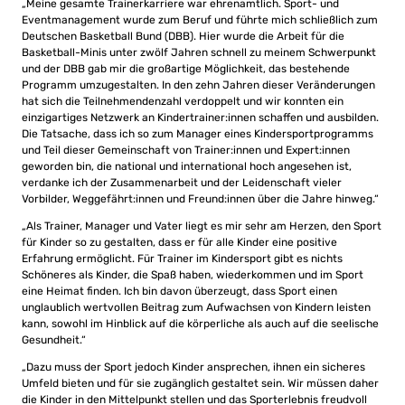
„Meine gesamte Trainerkarriere war ehrenamtlich. Sport- und
Eventmanagement wurde zum Beruf und führte mich schließlich zum
Deutschen Basketball Bund (DBB). Hier wurde die Arbeit für die
Basketball-Minis unter zwölf Jahren schnell zu meinem Schwerpunkt
und der DBB gab mir die großartige Möglichkeit, das bestehende
Programm umzugestalten. In den zehn Jahren dieser Veränderungen
hat sich die Teilnehmendenzahl verdoppelt und wir konnten ein
einzigartiges Netzwerk an Kindertrainer:innen schaffen und ausbilden.
Die Tatsache, dass ich so zum Manager eines Kindersportprogramms
und Teil dieser Gemeinschaft von Trainer:innen und Expert:innen
geworden bin, die national und international hoch angesehen ist,
verdanke ich der Zusammenarbeit und der Leidenschaft vieler
Vorbilder, Weggefährt:innen und Freund:innen über die Jahre hinweg.“
„Als Trainer, Manager und Vater liegt es mir sehr am Herzen, den Sport
für Kinder so zu gestalten, dass er für alle Kinder eine positive
Erfahrung ermöglicht. Für Trainer im Kindersport gibt es nichts
Schöneres als Kinder, die Spaß haben, wiederkommen und im Sport
eine Heimat finden. Ich bin davon überzeugt, dass Sport einen
unglaublich wertvollen Beitrag zum Aufwachsen von Kindern leisten
kann, sowohl im Hinblick auf die körperliche als auch auf die seelische
Gesundheit.“
„Dazu muss der Sport jedoch Kinder ansprechen, ihnen ein sicheres
Umfeld bieten und für sie zugänglich gestaltet sein. Wir müssen daher
die Kinder in den Mittelpunkt stellen und das Sporterlebnis freudvoll