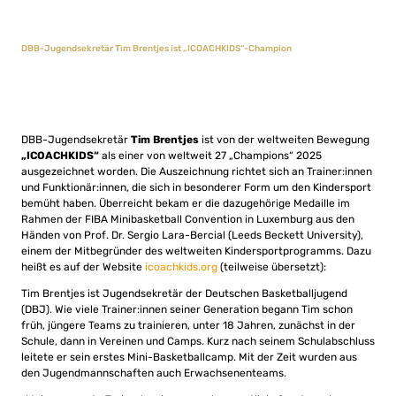
DBB-Jugendsekretär Tim Brentjes ist „ICOACHKIDS“-Champion
DBB-Jugendsekretär
Tim Brentjes
ist von der weltweiten Bewegung
„ICOACHKIDS“
als einer von weltweit 27 „Champions“ 2025
ausgezeichnet worden. Die Auszeichnung richtet sich an Trainer:innen
und Funktionär:innen, die sich in besonderer Form um den Kindersport
bemüht haben. Überreicht bekam er die dazugehörige Medaille im
Rahmen der FIBA Minibasketball Convention in Luxemburg aus den
Händen von Prof. Dr. Sergio Lara-Bercial (Leeds Beckett University),
einem der Mitbegründer des weltweiten Kindersportprogramms. Dazu
heißt es auf der Website
icoachkids.org
(teilweise übersetzt):
Tim Brentjes ist Jugendsekretär der Deutschen Basketballjugend
(DBJ). Wie viele Trainer:innen seiner Generation begann Tim schon
früh, jüngere Teams zu trainieren, unter 18 Jahren, zunächst in der
Schule, dann in Vereinen und Camps. Kurz nach seinem Schulabschluss
leitete er sein erstes Mini-Basketballcamp. Mit der Zeit wurden aus
den Jugendmannschaften auch Erwachsenenteams.