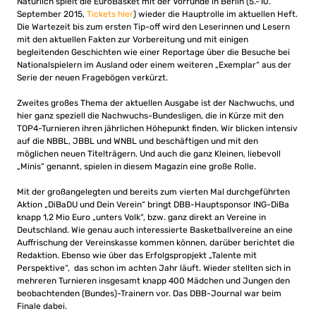
Natürlich spielt die EuroBasket mit der Vorrunde in Berlin (5.-10.
September 2015,
Tickets hier
) wieder die Hauptrolle im aktuellen Heft.
Die Wartezeit bis zum ersten Tip-off wird den Leserinnen und Lesern
mit den aktuellen Fakten zur Vorbereitung und mit einigen
begleitenden Geschichten wie einer Reportage über die Besuche bei
Nationalspielern im Ausland oder einem weiteren „Exemplar“ aus der
Serie der neuen Fragebögen verkürzt.
Zweites großes Thema der aktuellen Ausgabe ist der Nachwuchs, und
hier ganz speziell die Nachwuchs-Bundesligen, die in Kürze mit den
TOP4-Turnieren ihren jährlichen Höhepunkt finden. Wir blicken intensiv
auf die NBBL, JBBL und WNBL und beschäftigen und mit den
möglichen neuen Titelträgern. Und auch die ganz Kleinen, liebevoll
„Minis“ genannt, spielen in diesem Magazin eine große Rolle.
Mit der großangelegten und bereits zum vierten Mal durchgeführten
Aktion „DiBaDU und Dein Verein“ bringt DBB-Hauptsponsor ING-DiBa
knapp 1,2 Mio Euro „unters Volk“, bzw. ganz direkt an Vereine in
Deutschland. Wie genau auch interessierte Basketballvereine an eine
Auffrischung der Vereinskasse kommen können, darüber berichtet die
Redaktion. Ebenso wie über das Erfolgspropjekt „Talente mit
Perspektive“, das schon im achten Jahr läuft. Wieder stellten sich in
mehreren Turnieren insgesamt knapp 400 Mädchen und Jungen den
beobachtenden (Bundes)-Trainern vor. Das DBB-Journal war beim
Finale dabei.