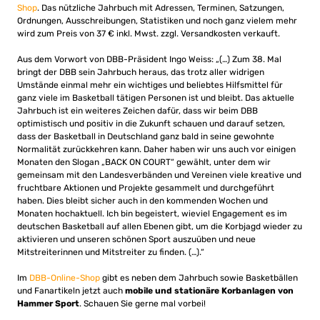
Shop
. Das nützliche Jahrbuch mit Adressen, Terminen, Satzungen,
Ordnungen, Ausschreibungen, Statistiken und noch ganz vielem mehr
wird zum Preis von 37 € inkl. Mwst. zzgl. Versandkosten verkauft.
Aus dem Vorwort von DBB-Präsident Ingo Weiss: „(…) Zum 38. Mal
bringt der DBB sein Jahrbuch heraus, das trotz aller widrigen
Umstände einmal mehr ein wichtiges und beliebtes Hilfsmittel für
ganz viele im Basketball tätigen Personen ist und bleibt. Das aktuelle
Jahrbuch ist ein weiteres Zeichen dafür, dass wir beim DBB
optimistisch und positiv in die Zukunft schauen und darauf setzen,
dass der Basketball in Deutschland ganz bald in seine gewohnte
Normalität zurückkehren kann. Daher haben wir uns auch vor einigen
Monaten den Slogan „BACK ON COURT“ gewählt, unter dem wir
gemeinsam mit den Landesverbänden und Vereinen viele kreative und
fruchtbare Aktionen und Projekte gesammelt und durchgeführt
haben. Dies bleibt sicher auch in den kommenden Wochen und
Monaten hochaktuell. Ich bin begeistert, wieviel Engagement es im
deutschen Basketball auf allen Ebenen gibt, um die Korbjagd wieder zu
aktivieren und unseren schönen Sport auszuüben und neue
Mitstreiterinnen und Mitstreiter zu finden. (…).“
Im
DBB-Online-Shop
gibt es neben dem Jahrbuch sowie Basketbällen
und Fanartikeln jetzt auch
mobile und stationäre Korbanlagen von
Hammer Sport
. Schauen Sie gerne mal vorbei!