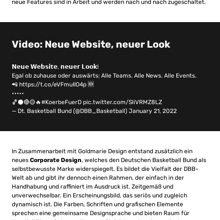
neue Features sind in Arbeit und werden nach und nach zugeschaltet.
Video: Neue Website, neuer Look
𝗡𝗲𝘂𝗲 𝗪𝗲𝗯𝘀𝗶𝘁𝗲, 𝗻𝗲𝘂𝗲𝗿 𝗟𝗼𝗼𝗸!
Egal ob zuhause oder auswärts: Alle Teams. Alle News. Alle Events.
📲
https://t.co/eVFmuIIO4p
🆕
•••••
🏀⚫🔴🟡🔥
#KoerbeFuerD
pic.twitter.com/SliVRMZ8LZ
— Dt. Basketball Bund (@DBB_Basketball)
January 21, 2022
In Zusammenarbeit mit Goldmarie Design entstand zusätzlich ein
neues
Corporate Design
, welches den Deutschen Basketball Bund als
selbstbewusste Marke widerspiegelt. Es bildet die Vielfalt der DBB-
Welt ab und gibt ihr dennoch einen Rahmen, der einfach in der
Handhabung und raffiniert im Ausdruck ist. Zeitgemäß und
unverwechselbar. Ein Erscheinungsbild, das seriös und zugleich
dynamisch ist. Die Farben, Schriften und grafischen Elemente
sprechen eine gemeinsame Designsprache und bieten Raum für