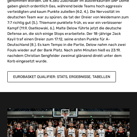
genommen worden. Die 4.380 Zuschauer im ausverkauften SNP Dome
gaben gleich ordentlich Gas, während beide Teams hoch aggressiv
verteidigten und kaum Punkte zuließen (4:2, 4.). Die Nervosität im
deutschen Team war zu spüren, da tat der Dreier von Weidemann zum
7:7 richtig gut (5.). Thiemann punktete früh, es war ein verbissener
Kampf (11:9, Osetkowski, 6.). Malte Delow führte jetzt die deutsche
Defense an, die sich einige Stops erarbeitete. Der 18-jährige Jack
Kayil traf einen Dreier zum 17:12, seine ersten Punkte für A-
Deutschland (8.). Es kam Tempo in die Partie, Delow nahm nach zwei
Fouls wieder auf der Bank Platz. Nach zehn Minuten hieß es 23:19,
nachdem Christian Sengfelder zweimal glänzend direkt unter dem
Korb eingesetzt wurde.
EUROBASKET QUALIFIER: STATS, ERGEBNISSE, TABELLEN