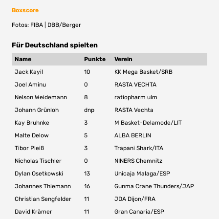
Boxscore
Fotos: FIBA | DBB/Berger
Für Deutschland spielten
Name
Punkte
Verein
Jack Kayil
10
KK Mega Basket/SRB
Joel Aminu
0
RASTA VECHTA
Nelson Weidemann
8
ratiopharm ulm
Johann Grünloh
dnp
RASTA Vechta
Kay Bruhnke
3
M Basket-Delamode/LIT
Malte Delow
5
ALBA BERLIN
Tibor Pleiß
3
Trapani Shark/ITA
Nicholas Tischler
0
NINERS Chemnitz
Dylan Osetkowski
13
Unicaja Malaga/ESP
Johannes Thiemann
16
Gunma Crane Thunders/JAP
Christian Sengfelder
11
JDA Dijon/FRA
David Krämer
11
Gran Canaria/ESP