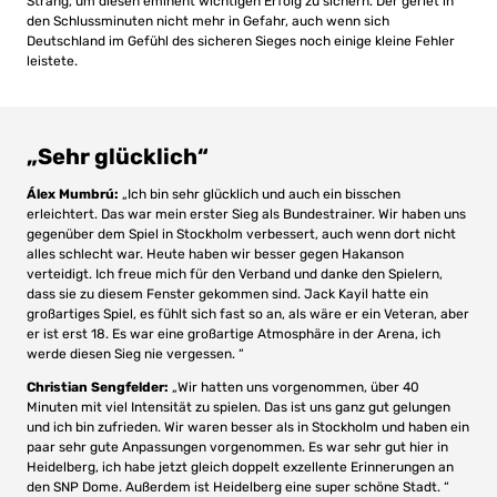
Strang, um diesen eminent wichtigen Erfolg zu sichern. Der geriet in
den Schlussminuten nicht mehr in Gefahr, auch wenn sich
Deutschland im Gefühl des sicheren Sieges noch einige kleine Fehler
leistete.
„Sehr glücklich“
Álex Mumbrú:
„Ich bin sehr glücklich und auch ein bisschen
erleichtert. Das war mein erster Sieg als Bundestrainer. Wir haben uns
gegenüber dem Spiel in Stockholm verbessert, auch wenn dort nicht
alles schlecht war. Heute haben wir besser gegen Hakanson
verteidigt. Ich freue mich für den Verband und danke den Spielern,
dass sie zu diesem Fenster gekommen sind. Jack Kayil hatte ein
großartiges Spiel, es fühlt sich fast so an, als wäre er ein Veteran, aber
er ist erst 18. Es war eine großartige Atmosphäre in der Arena, ich
werde diesen Sieg nie vergessen. “
Christian Sengfelder:
„Wir hatten uns vorgenommen, über 40
Minuten mit viel Intensität zu spielen. Das ist uns ganz gut gelungen
und ich bin zufrieden. Wir waren besser als in Stockholm und haben ein
paar sehr gute Anpassungen vorgenommen. Es war sehr gut hier in
Heidelberg, ich habe jetzt gleich doppelt exzellente Erinnerungen an
den SNP Dome. Außerdem ist Heidelberg eine super schöne Stadt. “