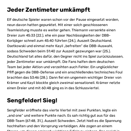
Jeder Zentimeter umkämpft
Elf deutsche Spieler waren schon vor der Pause eingesetzt worden,
neun davon hatten gepunktet. Mit einer solch geschlossenen
Teamleistung musste es weiter gehen. Thiemann versenkte einen
Dreier zum 45:33 (22.), ehe ein paar Nachlässigkeiten der DBB-
Korbjäger schnell zum 45:40 führten (24.), Auszeit Deutschland.
Osetkowski und einmal mehr Kayil „befreiten“ die DBB-Auswahl,
sodass Schweden beim 51:40 zur Auszeit gezwungen war (25.).
Deutschland tat alles dafür, den Gegner nicht ins Spiel zurückzulassen,
jeder Zentimeter war umkämpft. Die Fans halfen dem deutschen
Team bei jeder Aktion und verzeihten auch Fehler. Ein unglücklicher
Pfiff gegen die DBB-Defense und ein anschließendes technisches Foul
brachten das 53:46 (28.). Dann fiel ein ungemein wichtiger Dreier von
Krämer und Kayil blockte gleich zweimal sensationell. Krämer netzte
einen Dreier und mit 60:48 ging es in das Schlussviertel.
Sengfelder! Sieg!
Sengfelder eröffnete das vierte Viertel mit zwei Punkten, legte ein
„and one“ und weitere Punkte nach. Es sah richtig gut aus für das
DBB-Team (67:48, 31.), Auszeit Schweden. Jetzt hieß es die Spannung
hochhalten und den Vorsprung verteidigen. Alle zogen an einem