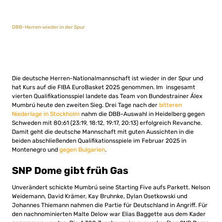
DBB-Herren wieder in der Spur
Die deutsche Herren-Nationalmannschaft ist wieder in der Spur und
hat Kurs auf die FIBA EuroBasket 2025 genommen. Im insgesamt
vierten Qualifikationsspiel landete das Team von Bundestrainer Álex
Mumbrú heute den zweiten Sieg. Drei Tage nach der
bitteren
Niederlage in Stockholm
nahm die DBB-Auswahl in Heidelberg gegen
Schweden mit 80:61 (23:19, 18:12, 19:17, 20:13) erfolgreich Revanche.
Damit geht die deutsche Mannschaft mit guten Aussichten in die
beiden abschließenden Qualifikationsspiele im Februar 2025 in
Montenegro und
gegen Bulgarien
.
SNP Dome gibt früh Gas
Unverändert schickte Mumbrú seine Starting Five aufs Parkett. Nelson
Weidemann, David Krämer, Kay Bruhnke, Dylan Osetkowski und
Johannes Thiemann nahmen die Partie für Deutschland in Angriff. Für
den nachnominierten Malte Delow war Elias Baggette aus dem Kader