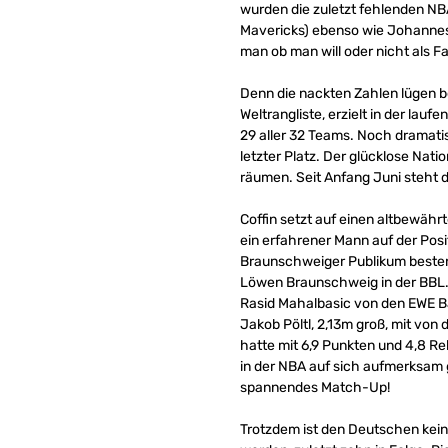
wurden die zuletzt fehlenden N
Mavericks) ebenso wie Johannes 
man ob man will oder nicht als Fav
Denn die nackten Zahlen lügen be
Weltrangliste, erzielt in der lauf
29 aller 32 Teams. Noch dramatis
letzter Platz. Der glücklose Nati
räumen. Seit Anfang Juni steht de
Coffin setzt auf einen altbewähr
ein erfahrener Mann auf der Pos
Braunschweiger Publikum bestens 
Löwen Braunschweig in der BBL. 
Rasid Mahalbasic von den EWE Ba
Jakob Pöltl, 2,13m groß, mit von
hatte mit 6,9 Punkten und 4,8 R
in der NBA auf sich aufmerksam 
spannendes Match-Up!
Trotzdem ist den Deutschen keine