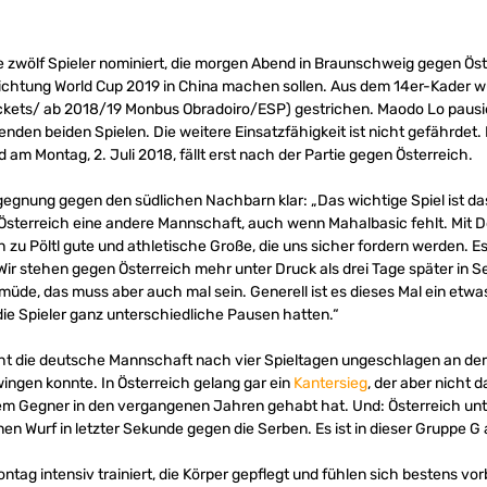
ie zwölf Spieler nominiert, die morgen Abend in Braunschweig gegen Ös
n Richtung World Cup 2019 in China machen sollen. Aus dem 14er-Kader
kets/ ab 2018/19 Monbus Obradoiro/ESP) gestrichen. Maodo Lo pausie
den beiden Spielen. Die weitere Einsatzfähigkeit ist nicht gefährdet.
d am Montag, 2. Juli 2018, fällt erst nach der Partie gegen Österreich.
gegnung gegen den südlichen Nachbarn klar: „Das wichtige Spiel ist d
t Österreich eine andere Mannschaft, auch wenn Mahalbasic fehlt. Mit 
h zu Pöltl gute und athletische Große, die uns sicher fordern werden. E
. Wir stehen gegen Österreich mehr unter Druck als drei Tage später in 
müde, das muss aber auch mal sein. Generell ist es dieses Mal ein etwa
die Spieler ganz unterschiedliche Pausen hatten.“
eht die deutsche Mannschaft nach vier Spieltagen ungeschlagen an der 
ngen konnte. In Österreich gelang gar ein
Kantersieg
, der aber nicht 
em Gegner in den vergangenen Jahren gehabt hat. Und: Österreich un
n Wurf in letzter Sekunde gegen die Serben. Es ist in dieser Gruppe G a
ag intensiv trainiert, die Körper gepflegt und fühlen sich bestens vorbe