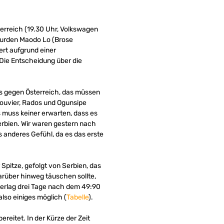
terreich (19.30 Uhr, Volkswagen
 wurden Maodo Lo (Brose
rt aufgrund einer
 Die Entscheidung über die
as gegen Österreich, das müssen
Douvier, Rados und Ogunsipe
s muss keiner erwarten, dass es
Serbien. Wir waren gestern nach
s anderes Gefühl, da es das erste
Spitze, gefolgt von Serbien, das
darüber hinweg täuschen sollte,
terlag drei Tage nach dem 49:90
lso einiges möglich (
Tabelle
).
reitet. In der Kürze der Zeit