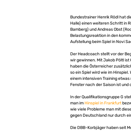
Bundestrainer Henrik Rödl hat d
Halle) einen weiteren Schritt i
Bamberg) und Andreas Obst (Roc
Belastungsreaktion in den kommen
Aufstellung beim Spiel in Novi Sa
Der Headcoach stellt vor der Be
wir gewinnen. Mit Jakob Pöltl is
haben die Österreicher zusätzlic
so ein Spiel wird wie im Hinspiel
einem intensiven Training etwas 
Fenster nach der Saison ist und 
In der Qualifikationsgruppe G st
man im
Hinspiel in Frankfurt
bezwi
wie viele Probleme man mit dies
gegen Deutschland nur durch eine
Die DBB-Korbjäger haben seit Mont