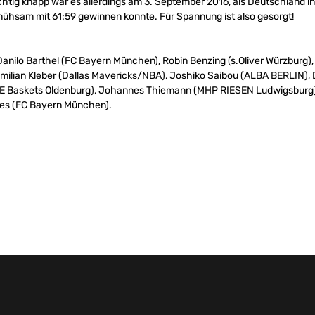
Richtig knapp war es allerdings am 3. September 2016, als Deutschland
mühsam mit 61:59 gewinnen konnte. Für Spannung ist also gesorgt!
Danilo Barthel (FC Bayern München), Robin Benzing (s.Oliver Würzburg)
imilian Kleber (Dallas Mavericks/NBA), Joshiko Saibou (ALBA BERLIN), 
E Baskets Oldenburg), Johannes Thiemann (MHP RIESEN Ludwigsburg
rbes (FC Bayern München).