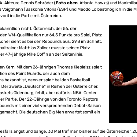
BA-Akteure Dennis Schröder (
Foto oben
, Atlanta Hawks) und Maximilian
Voigtmann (Baskonia Vitoria/ESP) und Maodo Lo bestmöglich in die Ma
orit in die Partie mit Österreich.
kanntlich nicht. Österreich, der 56. der
enden WM-Qualifikation nur 64,5 Punkte pro Spiel, Platz
cher sieht es bei den Rebounds aus: 29,8 im Schnitt,
onaltrainer Matthias Zollner musste seinen Platz
r 47-jährige Mike Coffin an der Seitenlinie.
ten Kern. Mit dem 26-jährigen Thomas Klepleisz spielt
ition des Point Guards, der auch dem
bekannt ist, denn er spielt bei den Basketball
Der zweite „Deutsche“ in Reihen der Österreicher,
skets Oldenburg, fehlt, aber dafür ist NBA-Center
 der Partie. Der 22-Jährige von den Toronto Raptors
ebounds mit einer viel versprechenden Debüt-Saison
gemacht. Die deutschen Big Men erwartet somit ein
sfalls angst und bange. 30 Mal traf man bisher auf die Österreicher,