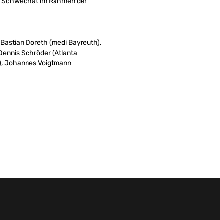
 in Schwechat im Rahmen der
, Bastian Doreth (medi Bayreuth),
Dennis Schröder (Atlanta
), Johannes Voigtmann