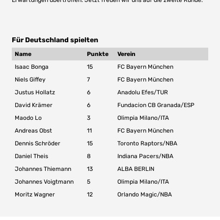
Erwartungen übertroffen. Jetzt freuen wir uns auf die zweite Runde.“
Für Deutschland spielten
Name
Punkte
Verein
Isaac Bonga
15
FC Bayern München
Niels Giffey
7
FC Bayern München
Justus Hollatz
6
Anadolu Efes/TUR
David Krämer
6
Fundacion CB Granada/ESP
Maodo Lo
3
Olimpia Milano/ITA
Andreas Obst
11
FC Bayern München
Dennis Schröder
15
Toronto Raptors/NBA
Daniel Theis
8
Indiana Pacers/NBA
Johannes Thiemann
13
ALBA BERLIN
Johannes Voigtmann
5
Olimpia Milano/ITA
Moritz Wagner
12
Orlando Magic/NBA