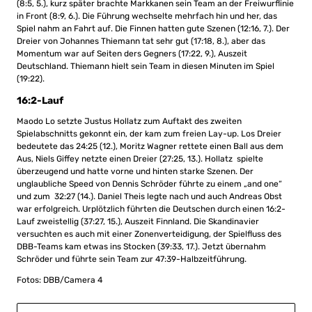
(8:5, 5.), kurz später brachte Markkanen sein Team an der Freiwurflinie
in Front (8:9, 6.). Die Führung wechselte mehrfach hin und her, das
Spiel nahm an Fahrt auf. Die Finnen hatten gute Szenen (12:16, 7.). Der
Dreier von Johannes Thiemann tat sehr gut (17:18, 8.), aber das
Momentum war auf Seiten ders Gegners (17:22, 9.), Auszeit
Deutschland. Thiemann hielt sein Team in diesen Minuten im Spiel
(19:22).
16:2-Lauf
Maodo Lo setzte Justus Hollatz zum Auftakt des zweiten
Spielabschnitts gekonnt ein, der kam zum freien Lay-up. Los Dreier
bedeutete das 24:25 (12.), Moritz Wagner rettete einen Ball aus dem
Aus, Niels Giffey netzte einen Dreier (27:25, 13.). Hollatz spielte
überzeugend und hatte vorne und hinten starke Szenen. Der
unglaubliche Speed von Dennis Schröder führte zu einem „and one“
und zum 32:27 (14.). Daniel Theis legte nach und auch Andreas Obst
war erfolgreich. Urplötzlich führten die Deutschen durch einen 16:2-
Lauf zweistellig (37:27, 15.), Auszeit Finnland. Die Skandinavier
versuchten es auch mit einer Zonenverteidigung, der Spielfluss des
DBB-Teams kam etwas ins Stocken (39:33, 17.). Jetzt übernahm
Schröder und führte sein Team zur 47:39-Halbzeitführung.
Fotos: DBB/Camera 4