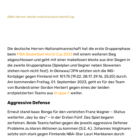
DBB-Herren: Weiter makellos beim World Cup
Die deutsche Herren-Nationalmannschaft hat die erste Gruppenphase
beim
FIBA Basketball World Cup 2023
mit einem weiteren Sieg
abgeschlossen und geht mit einer makellosen Weste aus drei Siegen in
die zweite Gruppenphase (Spielplan und Gegner neben Slowenien
stehen noch nicht fest). In Okinawa/JPN setzten sich die ING-
Korbjäger gegen Finnland mit 101:75 (19:22, 28:17, 29:16, 25:20) durch.
Am kommenden Freitag, 01. September 2023, geht es für das Team
von Bundestrainer Gordon Herbert gegen eines der beiden
erstplatzierten Teams aus
Gruppe F
weiter.
Aggressive Defense
Erneut stand Isaac Bonga für den verletzten Franz Wagner – Status
weiterhin „day by day“ – in der Ersten Fünf. Das Spiel begann
zerfahren. Beide Teams hatten gegen die jeweils aggressive Defense
Probleme zu klaren Aktionen zu kommen (5:2, 4.). Johannes Voigtmann
setzte sich stark gegen Finnlands NBA-Star Lauri Markkanen durch