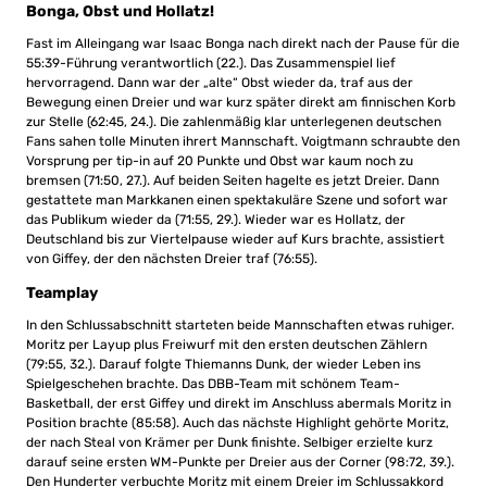
Bonga, Obst und Hollatz!
Fast im Alleingang war Isaac Bonga nach direkt nach der Pause für die
55:39-Führung verantwortlich (22.). Das Zusammenspiel lief
hervorragend. Dann war der „alte“ Obst wieder da, traf aus der
Bewegung einen Dreier und war kurz später direkt am finnischen Korb
zur Stelle (62:45, 24.). Die zahlenmäßig klar unterlegenen deutschen
Fans sahen tolle Minuten ihrert Mannschaft. Voigtmann schraubte den
Vorsprung per tip-in auf 20 Punkte und Obst war kaum noch zu
bremsen (71:50, 27.). Auf beiden Seiten hagelte es jetzt Dreier. Dann
gestattete man Markkanen einen spektakuläre Szene und sofort war
das Publikum wieder da (71:55, 29.). Wieder war es Hollatz, der
Deutschland bis zur Viertelpause wieder auf Kurs brachte, assistiert
von Giffey, der den nächsten Dreier traf (76:55).
Teamplay
In den Schlussabschnitt starteten beide Mannschaften etwas ruhiger.
Moritz per Layup plus Freiwurf mit den ersten deutschen Zählern
(79:55, 32.). Darauf folgte Thiemanns Dunk, der wieder Leben ins
Spielgeschehen brachte. Das DBB-Team mit schönem Team-
Basketball, der erst Giffey und direkt im Anschluss abermals Moritz in
Position brachte (85:58). Auch das nächste Highlight gehörte Moritz,
der nach Steal von Krämer per Dunk finishte. Selbiger erzielte kurz
darauf seine ersten WM-Punkte per Dreier aus der Corner (98:72, 39.).
Den Hunderter verbuchte Moritz mit einem Dreier im Schlussakkord