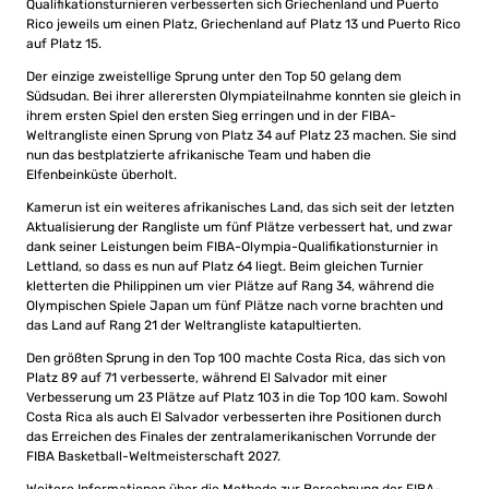
Qualifikationsturnieren verbesserten sich Griechenland und Puerto
Rico jeweils um einen Platz, Griechenland auf Platz 13 und Puerto Rico
auf Platz 15.
Der einzige zweistellige Sprung unter den Top 50 gelang dem
Südsudan. Bei ihrer allerersten Olympiateilnahme konnten sie gleich in
ihrem ersten Spiel den ersten Sieg erringen und in der FIBA-
Weltrangliste einen Sprung von Platz 34 auf Platz 23 machen. Sie sind
nun das bestplatzierte afrikanische Team und haben die
Elfenbeinküste überholt.
Kamerun ist ein weiteres afrikanisches Land, das sich seit der letzten
Aktualisierung der Rangliste um fünf Plätze verbessert hat, und zwar
dank seiner Leistungen beim FIBA-Olympia-Qualifikationsturnier in
Lettland, so dass es nun auf Platz 64 liegt. Beim gleichen Turnier
kletterten die Philippinen um vier Plätze auf Rang 34, während die
Olympischen Spiele Japan um fünf Plätze nach vorne brachten und
das Land auf Rang 21 der Weltrangliste katapultierten.
Den größten Sprung in den Top 100 machte Costa Rica, das sich von
Platz 89 auf 71 verbesserte, während El Salvador mit einer
Verbesserung um 23 Plätze auf Platz 103 in die Top 100 kam. Sowohl
Costa Rica als auch El Salvador verbesserten ihre Positionen durch
das Erreichen des Finales der zentralamerikanischen Vorrunde der
FIBA Basketball-Weltmeisterschaft 2027.