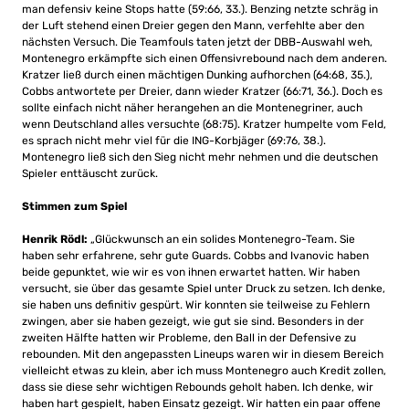
man defensiv keine Stops hatte (59:66, 33.). Benzing netzte schräg in
der Luft stehend einen Dreier gegen den Mann, verfehlte aber den
nächsten Versuch. Die Teamfouls taten jetzt der DBB-Auswahl weh,
Montenegro erkämpfte sich einen Offensivrebound nach dem anderen.
Kratzer ließ durch einen mächtigen Dunking aufhorchen (64:68, 35.),
Cobbs antwortete per Dreier, dann wieder Kratzer (66:71, 36.). Doch es
sollte einfach nicht näher herangehen an die Montenegriner, auch
wenn Deutschland alles versuchte (68:75). Kratzer humpelte vom Feld,
es sprach nicht mehr viel für die ING-Korbjäger (69:76, 38.).
Montenegro ließ sich den Sieg nicht mehr nehmen und die deutschen
Spieler enttäuscht zurück.
Stimmen zum Spiel
Henrik Rödl:
„Glückwunsch an ein solides Montenegro-Team. Sie
haben sehr erfahrene, sehr gute Guards. Cobbs and Ivanovic haben
beide gepunktet, wie wir es von ihnen erwartet hatten. Wir haben
versucht, sie über das gesamte Spiel unter Druck zu setzen. Ich denke,
sie haben uns definitiv gespürt. Wir konnten sie teilweise zu Fehlern
zwingen, aber sie haben gezeigt, wie gut sie sind. Besonders in der
zweiten Hälfte hatten wir Probleme, den Ball in der Defensive zu
rebounden. Mit den angepassten Lineups waren wir in diesem Bereich
vielleicht etwas zu klein, aber ich muss Montenegro auch Kredit zollen,
dass sie diese sehr wichtigen Rebounds geholt haben. Ich denke, wir
haben hart gespielt, haben Einsatz gezeigt. Wir hatten ein paar offene