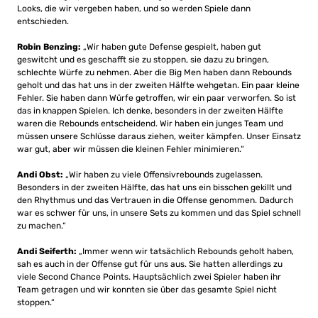
Looks, die wir vergeben haben, und so werden Spiele dann
entschieden.
Robin Benzing:
„Wir haben gute Defense gespielt, haben gut
geswitcht und es geschafft sie zu stoppen, sie dazu zu bringen,
schlechte Würfe zu nehmen. Aber die Big Men haben dann Rebounds
geholt und das hat uns in der zweiten Hälfte wehgetan. Ein paar kleine
Fehler. Sie haben dann Würfe getroffen, wir ein paar verworfen. So ist
das in knappen Spielen. Ich denke, besonders in der zweiten Hälfte
waren die Rebounds entscheidend. Wir haben ein junges Team und
müssen unsere Schlüsse daraus ziehen, weiter kämpfen. Unser Einsatz
war gut, aber wir müssen die kleinen Fehler minimieren.“
Andi Obst:
„Wir haben zu viele Offensivrebounds zugelassen.
Besonders in der zweiten Hälfte, das hat uns ein bisschen gekillt und
den Rhythmus und das Vertrauen in die Offense genommen. Dadurch
war es schwer für uns, in unsere Sets zu kommen und das Spiel schnell
zu machen.“
Andi Seiferth:
„Immer wenn wir tatsächlich Rebounds geholt haben,
sah es auch in der Offense gut für uns aus. Sie hatten allerdings zu
viele Second Chance Points. Hauptsächlich zwei Spieler haben ihr
Team getragen und wir konnten sie über das gesamte Spiel nicht
stoppen.“