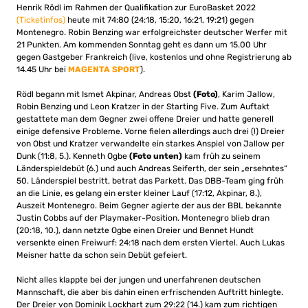
Henrik Rödl im Rahmen der Qualifikation zur EuroBasket 2022
(Ticketinfos)
heute mit 74:80 (24:18, 15:20, 16:21, 19:21) gegen
Montenegro. Robin Benzing war erfolgreichster deutscher Werfer mit
21 Punkten. Am kommenden Sonntag geht es dann um 15.00 Uhr
gegen Gastgeber Frankreich (live, kostenlos und ohne Registrierung ab
14.45 Uhr bei
MAGENTA SPORT
).
Rödl begann mit Ismet Akpinar, Andreas Obst
(Foto)
, Karim Jallow,
Robin Benzing und Leon Kratzer in der Starting Five. Zum Auftakt
gestattete man dem Gegner zwei offene Dreier und hatte generell
einige defensive Probleme. Vorne fielen allerdings auch drei (!) Dreier
von Obst und Kratzer verwandelte ein starkes Anspiel von Jallow per
Dunk (11:8, 5.). Kenneth Ogbe
(Foto unten)
kam früh zu seinem
Länderspieldebüt (6.) und auch Andreas Seiferth, der sein „ersehntes“
50. Länderspiel bestritt, betrat das Parkett. Das DBB-Team ging früh
an die Linie, es gelang ein erster kleiner Lauf (17:12, Akpinar, 8.),
Auszeit Montenegro. Beim Gegner agierte der aus der BBL bekannte
Justin Cobbs auf der Playmaker-Position. Montenegro blieb dran
(20:18, 10.), dann netzte Ogbe einen Dreier und Bennet Hundt
versenkte einen Freiwurf: 24:18 nach dem ersten Viertel. Auch Lukas
Meisner hatte da schon sein Debüt gefeiert.
Nicht alles klappte bei der jungen und unerfahrenen deutschen
Mannschaft, die aber bis dahin einen erfrischenden Auftritt hinlegte.
Der Dreier von Dominik Lockhart zum 29:22 (14.) kam zum richtigen