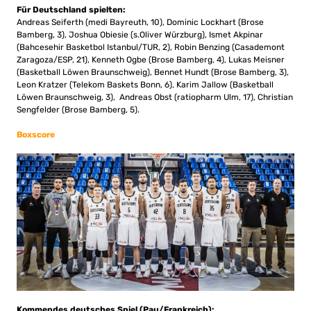
Für Deutschland spielten:
Andreas Seiferth (medi Bayreuth, 10), Dominic Lockhart (Brose
Bamberg, 3), Joshua Obiesie (s.Oliver Würzburg), Ismet Akpinar
(Bahcesehir Basketbol Istanbul/TUR, 2), Robin Benzing (Casademont
Zaragoza/ESP, 21), Kenneth Ogbe (Brose Bamberg, 4), Lukas Meisner
(Basketball Löwen Braunschweig), Bennet Hundt (Brose Bamberg, 3),
Leon Kratzer (Telekom Baskets Bonn, 6), Karim Jallow (Basketball
Löwen Braunschweig, 3), Andreas Obst (ratiopharm Ulm, 17), Christian
Sengfelder (Brose Bamberg, 5).
Boxscore
Kommendes deutsches Spiel (Pau/Frankreich):