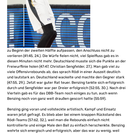
zu Beginn der zweiten Hälfte aufpassen, den Anschluss nicht zu
verlieren (41:45, 24.). Die Würfe fielen nicht, viel Spielfluss gab es in
diesen Minuten nicht mehr. Deutschland musste sich die Punkte an der
Freiwurflinie holen (47:47, Christian Sengfelder, 27.). Man gab viel zu
viele Offensivrebounds ab, das sprach Rödl in einer Auszeit deutlich
und lautstark an. Deutschland wackelte und machte den Gegner stark
(47:55, 29.). Jetzt war guter Rat teuer. Benzing tankte sich erfolgreich
durch und Sengfelder war per Dreier erfolgreich (52:55, 30.). Nach drei
Vierteln gab es für das DBB-Team noch einiges zu tun, auch wenn
Benzing noch von ganz weit draußen gescort hatte (55:59).
Benzing ging voran und vollsteckte artistisch, Kampf und Einsatz
waren jetzt gefragt. Es blieb aber bei einem knappen Rückstand des
Rödl-Teams (57:62, 32.), weil man die Rebounds einfach nicht
kontrollierte und einige Male den Ball zu einfach herschenkte. Benzing
wehrte sich energisch und erfolgreich, aber das war zu wenig, weil