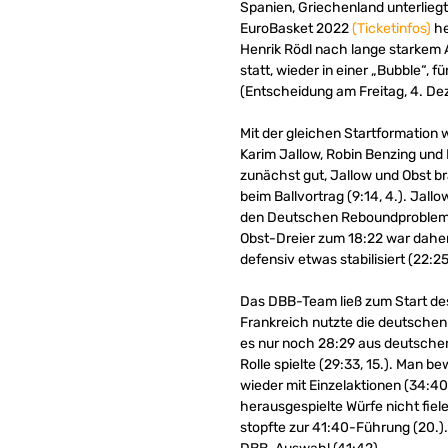
Spanien, Griechenland unterliegt
EuroBasket 2022
(Ticketinfos)
he
Henrik Rödl nach lange starkem A
statt, wieder in einer „Bubble“
(Entscheidung am Freitag, 4. D
Mit der gleichen Startformation 
Karim Jallow, Robin Benzing und
zunächst gut, Jallow und Obst br
beim Ballvortrag (9:14, 4.). Ja
den Deutschen Reboundprobleme. J
Obst-Dreier zum 18:22 war daher w
defensiv etwas stabilisiert (22:25
Das DBB-Team ließ zum Start des 
Frankreich nutzte die deutschen
es nur noch 28:29 aus deutscher
Rolle spielte (29:33, 15.). Man b
wieder mit Einzelaktionen (34:40
herausgespielte Würfe nicht fiel
stopfte zur 41:40-Führung (20.).