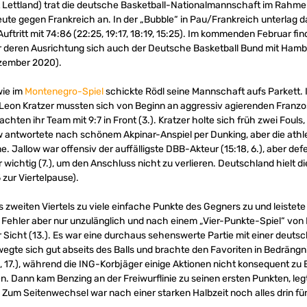
 Lettland) trat die deutsche Basketball-Nationalmannschaft im Rahmen 
ute gegen Frankreich an. In der „Bubble“ in Pau/Frankreich unterlag 
uftritt mit 74:86 (22:25, 19:17, 18:19, 15:25). Im kommenden Februar fi
, für deren Ausrichtung sich auch der Deutsche Basketball Bund mit Ha
ezember 2020).
wie im
Montenegro-Spiel
schickte Rödl seine Mannschaft aufs Parkett. 
 Leon Kratzer mussten sich von Beginn an aggressiv agierenden Franzos
achten ihr Team mit 9:7 in Front (3.). Kratzer holte sich früh zwei Fo
llow antwortete nach schönem Akpinar-Anspiel per Dunking, aber die at
allow war offensiv der auffälligste DBB-Akteur (15:18, 6.), aber defen
ichtig (7.), um den Anschluss nicht zu verlieren. Deutschland hielt die
 zur Viertelpause).
zweiten Viertels zu viele einfache Punkte des Gegners zu und leistete s
 Fehler aber nur unzulänglich und nach einem „Vier-Punkte-Spiel“ vo
 Sicht (13.). Es war eine durchaus sehenswerte Partie mit einer deuts
ewegte sich gut abseits des Balls und brachte den Favoriten in Bedrängn
, 17.), während die ING-Korbjäger einige Aktionen nicht konsequent zu 
en. Dann kam Benzing an der Freiwurflinie zu seinen ersten Punkten, leg
 Zum Seitenwechsel war nach einer starken Halbzeit noch alles drin fü