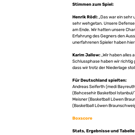
Stimmen zum Spiel:
Henrik Rödl:
„Das war ein sehr 
sehr wehgetan. Unsere Defense h
am Ende. Wir hatten unsere Cha
Erfahrung des Gegners den Aussch
unerfahrenen Spieler haben hie
Karim Jallow:
„Wir haben alles a
Schlussphase haben wir richtig 
dass wir trotz der Niederlage st
Für Deutschland spielten:
Andreas Seiferth (medi Bayreuth,
(Bahcesehir Basketbol Istanbul/
Meisner (Basketball Löwen Brau
(Basketball Löwen Braunschweig,
Boxscore
Stats, Ergebnisse und Tabelle