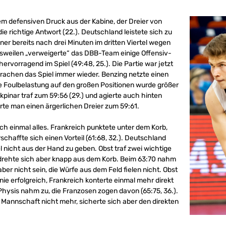
em defensiven Druck aus der Kabine, der Dreier von
e richtige Antwort (22.). Deutschland leistete sich zu
ner bereits nach drei Minuten im dritten Viertel wegen
Bisweilen „verweigerte“ das DBB-Team einige Offensiv-
ervorragend im Spiel (49:48, 25.). Die Partie war jetzt
brachen das Spiel immer wieder. Benzing netzte einen
 die Foulbelastung auf den großen Positionen wurde größer
 Akpinar traf zum 59:56 (29.) und agierte auch hinten
ierte man einen ärgerlichen Dreier zum 59:61.
ch einmal alles. Frankreich punktete unter dem Korb,
rschaffte sich einen Vorteil (61:68, 32.). Deutschland
l nicht aus der Hand zu geben. Obst traf zwei wichtige
w drehte sich aber knapp aus dem Korb. Beim 63:70 nahm
 aber nicht sein, die Würfe aus dem Feld fielen nicht. Obst
nie erfolgreich, Frankreich konterte einmal mehr direkt
Physis nahm zu, die Franzosen zogen davon (65:75, 36.).
 Mannschaft nicht mehr, sicherte sich aber den direkten