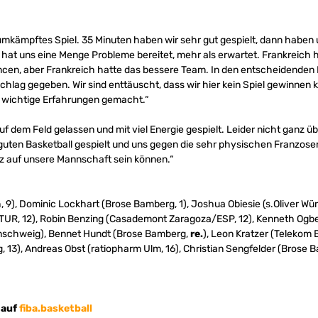
umkämpftes Spiel. 35 Minuten haben wir sehr gut gespielt, dann haben
at uns eine Menge Probleme bereitet, mehr als erwartet. Frankreich h
ncen, aber Frankreich hatte das bessere Team. In den entscheidenden
lag gegeben. Wir sind enttäuscht, dass wir hier kein Spiel gewinnen 
r wichtige Erfahrungen gemacht.“
uf dem Feld gelassen und mit viel Energie gespielt. Leider nicht ganz üb
guten Basketball gespielt und uns gegen die sehr physischen Franzosen
olz auf unsere Mannschaft sein können.“
 9), Dominic Lockhart (Brose Bamberg, 1), Joshua Obiesie (s.Oliver Wür
TUR, 12), Robin Benzing (Casademont Zaragoza/ESP, 12), Kenneth Ogbe
nschweig), Bennet Hundt (Brose Bamberg,
re.
), Leon Kratzer (Telekom 
 13), Andreas Obst (ratiopharm Ulm, 16), Christian Sengfelder (Brose 
 auf
fiba.basketball