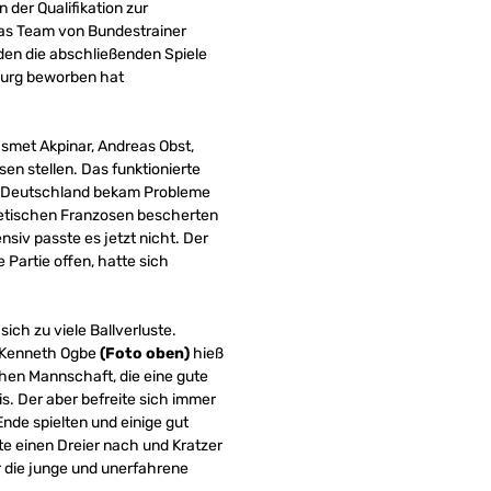
der Qualifikation zur
das Team von Bundestrainer
nden die abschließenden Spiele
mburg beworben hat
Ismet Akpinar, Andreas Obst,
en stellen. Das funktionierte
uls, Deutschland bekam Probleme
hletischen Franzosen bescherten
siv passte es jetzt nicht. Der
 Partie offen, hatte sich
ich zu viele Ballverluste.
n Kenneth Ogbe
(Foto oben)
hieß
chen Mannschaft, die eine gute
is. Der aber befreite sich immer
Ende spielten und einige gut
te einen Dreier nach und Kratzer
r die junge und unerfahrene