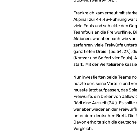
DBB-Auswahl (41:42).
Frankreich kam erneut mit stark
Akpinar zur 44:43-Führung war di
viele Fouls und schickte den Geg
Teamfouls an die Freiwurflinie. 
Aktionen, war aber nach wie vor h
zerfahren, viele Freiwürfe unter
ganz tiefen Dreier (56:54, 27.),
(Kratzer und Seifert vier Fouls).
stark. Mit der Viertelsirene kass
Nun investierten beide Teams no
nutzte dort seine Vorteile und ve
musste jetzt aufpassen, das Spie
Freiwürfe, ein Dreier von Jallo
Rödl eine Auszeit (34.). Es sollte
war aber wieder an der Freiwurfli
unter dem deutschen Brett. Die 
Davon erholte sich die deutsche
Vergleich.