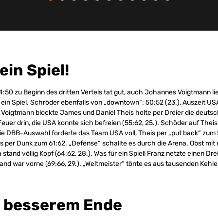
ein Spiel!
4:50 zu Beginn des dritten Vertels tat gut, auch Johannes Voigtmann li
r ein Spiel. Schröder ebenfalls von „downtown“: 50:52 (23.), Auszeit US
Voigtmann blockte James und Daniel Theis holte per Dreier die deuts
 Feuer drin, die USA konnte sich befreien (55:62, 25.). Schöder auf Theis
Die DBB-Auswahl forderte das Team USA voll, Theis per „put back“ zum 5
per Dunk zum 61:62. „Defense“ schallte es durch die Arena. Obst mit
 stand völlig Kopf (64:62, 28.). Was für ein Spiel! Franz netzte einen Dre
and war vorne (69:66, 29.). „Weltmeister“ tönte es aus tausenden Kehle
 besserem Ende