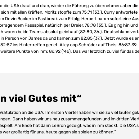
r die USA drauf und dran, wieder die Führung zu übernehmen, aber di
ich mit allen Kräften. Moritz stopfte zum 75:71 (33.), Curry antwortete
am Devin Booker im Fastbreak zum Erfolg, Herbert nahm sofort eine Ausze
rragendem Passspiel, natürlich per Dreier, 78:78 (35.). Es ging hin und
 waren beide Teams absolut gleichauf (82:80, 36.). Deutschland vertei
 in Person von James da und kamen zum 82:85 (37.). Jetzt wurde es en
 82:87 ins Hintertreffen geriet. Alley oop Schröder auf Theis: 86:87, 39.
weitere Punkte von ihm: 86:92 (’46). Das war letztlich zu viel für das 
 viel Gutes mit“
ratulation an die USA. Im ersten Viertel haben wir sie zu viel laufen ge
ungen. Dann haben wir uns neu zusammengefunden und im dritten Viert
espielt. Am Ende hat dann LeBron gezeigt, was in ihm steckt. Die USA s
s war großartig für uns, heute gegen sie spielen zu können.“