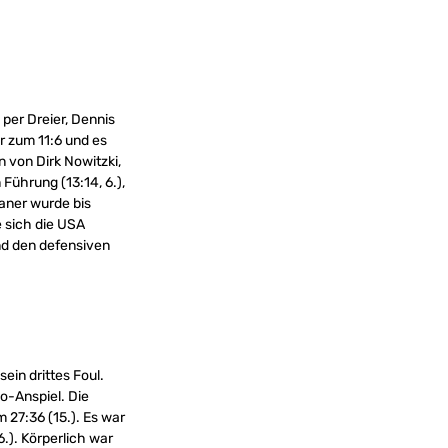
per Dreier, Dennis
r zum 11:6 und es
 von Dirk Nowitzki,
Führung (13:14, 6.),
aner wurde bis
e sich die USA
nd den defensiven
ein drittes Foul.
o-Anspiel. Die
 27:36 (15.). Es war
.). Körperlich war