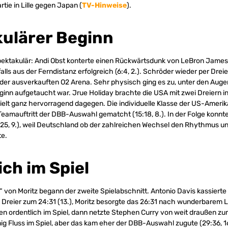
rtie in Lille gegen Japan (
TV-Hinweise
).
ulärer Beginn
ektakulär: Andi Obst konterte einen Rückwärtsdunk von LeBron James 
lls aus der Ferndistanz erfolgreich (6:4, 2.). Schröder wieder per Dreie
n der ausverkauften O2 Arena. Sehr physisch ging es zu, unter den Augen
ginn aufgetaucht war. Jrue Holiday brachte die USA mit zwei Dreiern in 
elt ganz hervorragend dagegen. Die individuelle Klasse der US-Amerik
eamauftritt der DBB-Auswahl gematcht (15:18, 8.). In der Folge konnt
:25, 9.), weil Deutschland ob der zahlreichen Wechsel den Rhythmus u
te.
ich im Spiel
von Moritz begann der zweite Spielabschnitt. Antonio Davis kassierte s
 Dreier zum 24:31 (13.), Moritz besorgte das 26:31 nach wunderbarem L
 ordentlich im Spiel, dann netzte Stephen Curry von weit draußen zum
ig Fluss im Spiel, aber das kam eher der DBB-Auswahl zugute (29:36, 16