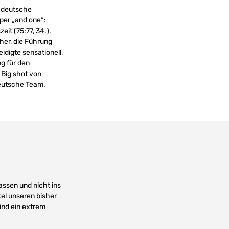
e deutsche
 per „and one“:
it (75:77, 34.).
 her, die Führung
digte sensationell,
g für den
. Big shot von
deutsche Team.
lassen und nicht ins
el unseren bisher
ind ein extrem