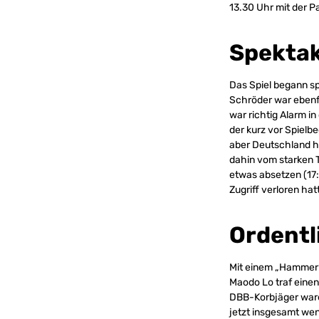
13.30 Uhr mit der Pa
Spektak
Das Spiel begann sp
Schröder war ebenfa
war richtig Alarm i
der kurz vor Spielbe
aber Deutschland hi
dahin vom starken T
etwas absetzen (17
Zugriff verloren hat
Ordentl
Mit einem „Hammer“ 
Maodo Lo traf einen
DBB-Korbjäger waren
jetzt insgesamt wen