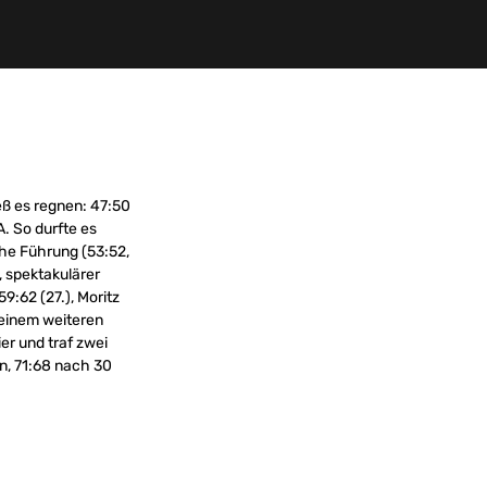
eß es regnen: 47:50
A. So durfte es
che Führung (53:52,
, spektakulärer
9:62 (27.), Moritz
 einem weiteren
ier und traf zwei
n, 71:68 nach 30