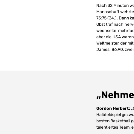
Nach 32 Minuten wa
Mannschaft wehrte s
75:75 (34.). Dann k
Obst traf nach hervo
wechselte, mehrfach
aber die USA waren
Weltmeister, der mit
James: 86:90, zwei 
„Nehmen
Gordon Herbert:
„G
Halbfeldspiel gezw
besten Basketball g
talentiertes Team, e