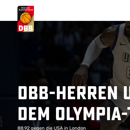
Suchvorschläge
Lorem Ipsum
Dolor Sit
Amet Valputo
DBB-Herren 
dem Olympia-
88:92 gegen die USA in London