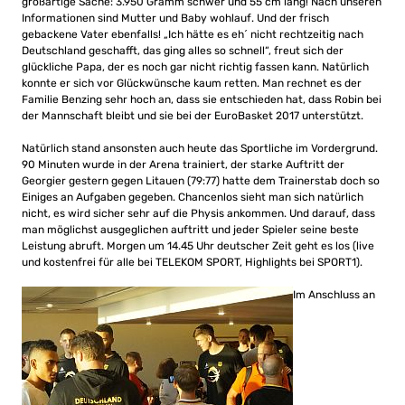
großartige Sache: 3.950 Gramm schwer und 55 cm lang! Nach unseren
Informationen sind Mutter und Baby wohlauf. Und der frisch
gebackene Vater ebenfalls! „Ich hätte es eh´ nicht rechtzeitig nach
Deutschland geschafft, das ging alles so schnell“, freut sich der
glückliche Papa, der es noch gar nicht richtig fassen kann. Natürlich
konnte er sich vor Glückwünsche kaum retten. Man rechnet es der
Familie Benzing sehr hoch an, dass sie entschieden hat, dass Robin bei
der Mannschaft bleibt und sie bei der EuroBasket 2017 unterstützt.
Natürlich stand ansonsten auch heute das Sportliche im Vordergrund.
90 Minuten wurde in der Arena trainiert, der starke Auftritt der
Georgier gestern gegen Litauen (79:77) hatte dem Trainerstab doch so
Einiges an Aufgaben gegeben. Chancenlos sieht man sich natürlich
nicht, es wird sicher sehr auf die Physis ankommen. Und darauf, dass
man möglichst ausgeglichen auftritt und jeder Spieler seine beste
Leistung abruft. Morgen um 14.45 Uhr deutscher Zeit geht es los (live
und kostenfrei für alle bei TELEKOM SPORT, Highlights bei SPORT1).
Im Anschluss an