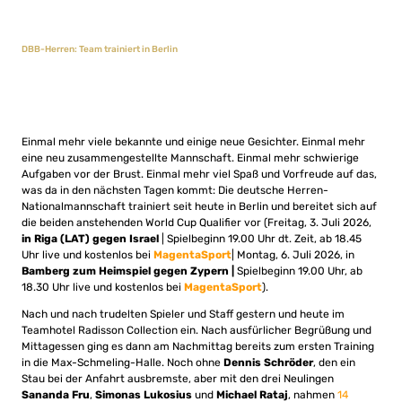
DBB-Herren: Team trainiert in Berlin
Einmal mehr viele bekannte und einige neue Gesichter. Einmal mehr
eine neu zusammengestellte Mannschaft. Einmal mehr schwierige
Aufgaben vor der Brust. Einmal mehr viel Spaß und Vorfreude auf das,
was da in den nächsten Tagen kommt: Die deutsche Herren-
Nationalmannschaft trainiert seit heute in Berlin und bereitet sich auf
die beiden anstehenden World Cup Qualifier vor (Freitag, 3. Juli 2026,
in Riga (LAT) gegen Israel
| Spielbeginn 19.00 Uhr dt. Zeit, ab 18.45
Uhr live und kostenlos bei
MagentaSport
| Montag, 6. Juli 2026, in
Bamberg zum Heimspiel gegen Zypern |
Spielbeginn 19.00 Uhr, ab
18.30 Uhr live und kostenlos bei
MagentaSport
).
Nach und nach trudelten Spieler und Staff gestern und heute im
Teamhotel Radisson Collection ein. Nach ausfürlicher Begrüßung und
Mittagessen ging es dann am Nachmittag bereits zum ersten Training
in die Max-Schmeling-Halle. Noch ohne
Dennis Schröder
, den ein
Stau bei der Anfahrt ausbremste, aber mit den drei Neulingen
Sananda Fru
,
Simonas Lukosius
und
Michael Rataj
, nahmen
14