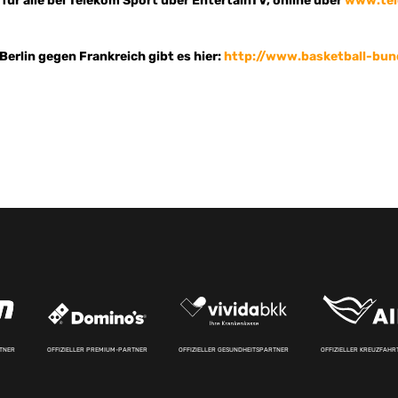
i für alle bei Telekom Sport über EntertainTV, online über
www.tel
 Berlin gegen Frankreich gibt es hier:
http://www.basketball-bun
RTNER
OFFIZIELLER PREMIUM-PARTNER
OFFIZIELLER GESUNDHEITSPARTNER
OFFIZIELLER KREUZFAH