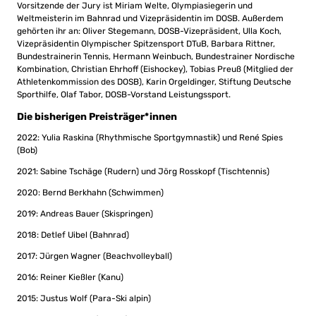
Vorsitzende der Jury ist Miriam Welte, Olympiasiegerin und
Weltmeisterin im Bahnrad und Vizepräsidentin im DOSB. Außerdem
gehörten ihr an: Oliver Stegemann, DOSB-Vizepräsident, Ulla Koch,
Vizepräsidentin Olympischer Spitzensport DTuB, Barbara Rittner,
Bundestrainerin Tennis, Hermann Weinbuch, Bundestrainer Nordische
Kombination, Christian Ehrhoff (Eishockey), Tobias Preuß (Mitglied der
Athletenkommission des DOSB), Karin Orgeldinger, Stiftung Deutsche
Sporthilfe, Olaf Tabor, DOSB-Vorstand Leistungssport.
Die bisherigen Preisträger*innen
2022: Yulia Raskina (Rhythmische Sportgymnastik) und René Spies
(Bob)
2021: Sabine Tschäge (Rudern) und Jörg Rosskopf (Tischtennis)
2020: Bernd Berkhahn (Schwimmen)
2019: Andreas Bauer (Skispringen)
2018: Detlef Uibel (Bahnrad)
2017: Jürgen Wagner (Beachvolleyball)
2016: Reiner Kießler (Kanu)
2015: Justus Wolf (Para-Ski alpin)