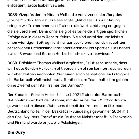
entgegen“, sagte Isabell Sawade.
DOSB-Vizepräsidentin Miriam Welte, die Vorsitzende der Jury des
„Trainer*in des Jahres“-Preises sagte: „Mit dieser Auszeichnung
bringen wir Trainerinnen und Trainern die Wertschätzung entgegen,
die sie verdienen. Denn ohne sie gibt es keine derartigen sportlichen
Erfolge wie in diesem Jahr zu feiern. Sie sind Vorbilder und leisten
einen wichtigen Beitrag nicht nur zur sportlichen, sondern auch zur
persönlichen Entwicklung ihrer Sportlerinnen und Sportler. Dies haben
Isabell Sawade und Gordon Herbert eindrucksvoll bewiesen.“
DOSB-Präsident Thomas Weikert ergänzte: „Es ist sehr schade, dass
wir heute Gordon Herbert nicht persönlich ehren konnten, das werden
wir aber zeitnah nachholen. Wer einen solch sensationellen Erfolg wie
die Basketball-Weltmeisterschaft mit seinem Team holt, dem gebührt
ohne Zweifel der Titel ‚Trainer des Jahres‘.“
Der Kanadier Gordon Herbert ist seit 2021 Trainer der Basketball-
Nationalmannschaft der Männer, mit der er bei der EM 2022 Bronze
gewann und in diesem Jahr sensationell den Weltmeistertitel nach
Deutschland holte. In der Basketball-Bundesliga gewann er 2004 mit
den Opel Skyliners Frankfurt die Deutsche Meisterschaft, in Frankreich
und Finnland wurde er jeweils Pokalsieger.
Die Jury