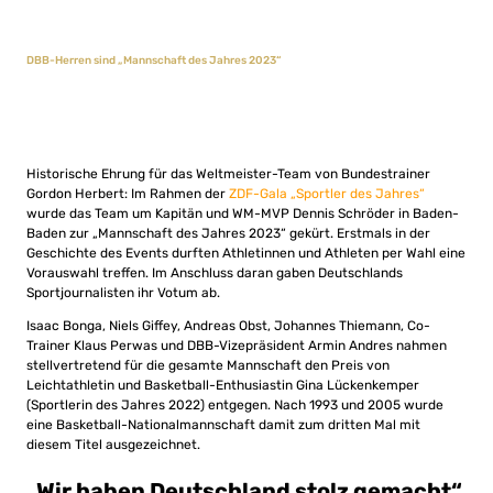
DBB-Herren sind „Mannschaft des Jahres 2023“
Historische Ehrung für das Weltmeister-Team von Bundestrainer
Gordon Herbert: Im Rahmen der
ZDF-Gala „Sportler des Jahres“
wurde das Team um Kapitän und WM-MVP Dennis Schröder in Baden-
Baden zur „Mannschaft des Jahres 2023“ gekürt. Erstmals in der
Geschichte des Events durften Athletinnen und Athleten per Wahl eine
Vorauswahl treffen. Im Anschluss daran gaben Deutschlands
Sportjournalisten ihr Votum ab.
Isaac Bonga, Niels Giffey, Andreas Obst, Johannes Thiemann, Co-
Trainer Klaus Perwas und DBB-Vizepräsident Armin Andres nahmen
stellvertretend für die gesamte Mannschaft den Preis von
Leichtathletin und Basketball-Enthusiastin Gina Lückenkemper
(Sportlerin des Jahres 2022) entgegen. Nach 1993 und 2005 wurde
eine Basketball-Nationalmannschaft damit zum dritten Mal mit
diesem Titel ausgezeichnet.
„Wir haben Deutschland stolz gemacht“