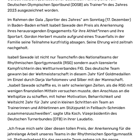
Deutschen Olympischen Sportbund (DOSB) als Trainer*in des Jahres
2023 ausgezeichnet worden.
Im Rahmen der Gala „Sportler des Jahres“ am Sonntag (17. Dezember)
in Baden-Baden erhielt Isabell Sawade den Preis als Anerkennung
ihres herausragenden Engagements für ihre Athlet*innen und ihre
Sportart. Gordon Herbert musste aufgrund eines Trauerfalls in der
Familie seine Teilnahme kurzfristig absagen. Seine Ehrung wird zeitnah
nachgeholt.
Isabell Sawade ist nicht nur Teamchefin des Nationalteams der
Rhythmischen Sportgymnastik (RSG) sondern auch lizensierte
Kampfrichterin des Weltturnverbandes FIG. Das deutsche Team
gewann bei der Weltmeisterschaft in diesem Jahr fünf Goldmedaillen
im Einzel durch Darja Varfolomeev und Silber mit der Mannschaft.
„Isabell Sawade schaffte es, in sehr schwierigen Zeiten, als die RSG mit
wenigen finanziellen Mitteln versuchen musste, den Anschluss an die
Weltspitze zu schaffen, mit hoher Motivation, Beharrlichkeit und
Weitsicht Jahr für Jahr und in kleinen Schritten ein Team an
Trainerinnen und Athletinnen am Stützpunkt in Fellbach-Schmiden
zusammenzuschweißen“, sagte Ulla Koch, Vizepräsidentin des
Deutschen Turnerbundes (DTB) in ihrer Laudatio.
„Ich freue mich sehr über diesen tollen Preis, der Anerkennung für die
jahrelange Arbeit unseres Teams in der Rhythmischen Sportgymnastik
ist. Stellvertretend für das gesamte Team nehme ich ihn gerne