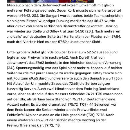
blieb auch nach dem Seitenwechsel extrem umkämpft mit gleich
mehreren Führungswechseln. Jeder Korb musste sich hart erarbeitet
werden (44:43, 23.). Die Gangart wurde rauher, beide Teams schenkten
sich nichts. Zirbes´ wuchtiger Dunking markierte das 48:47, wurde
aber direkt von einem serbischen Distanztreffer gekontert. Benzing
war wieder zur Stelle und Giffey traf zum 54:50 (28.). Nach mehreren
„no calls“ auf deutscher Seite traf Hartenstein per Floater zum 57:54,
nach drei Vierteln hieß es aber 57:59 aus deutscher Sicht.
Unter großem Jubel glich Saibou per Dreier zum 62:62 aus (33.) und
legte an der Freiwurflinie nach: 64:62. Auch Doreth traf von
„downtown“, das 67:62 bedeutete den höchsten deutschen Vorsprung
(34.). Spannungsmäßig war das Spiel nicht mehr zu toppen, auf beiden
Seiten wurde mit purer Energie zu Werke gegangen. Giffey tankte sich
mit Foul zum 69:65 durch und versenkte auch den Bonusfreiwurf (35.).
Mit Ablauf der Uhr machte Zirbes das 72:65, die Serben zeigten
kurzzeitig Nerven. Auch zwei Minuten vor dem Ende lag Deutschland
vorne, aber es stand auf des Messers Schneide: 74:71. 1´35 waren noch
auf der Uhr, als Serbien beim Stand von 75:71 für Deutschland eine
Auszeit nahm. Es wurder dramatisch (75:72, 1´09), 44 Sekunden vor
dem Ende kamen die Serben wieder an die Freiwurflinie: zwei
Fehlwürfe! Akpinar wurde an die Linie geschickt (´38): 77:72. Nach
einem weiteren Fehlwurf der Serben machte Benzing an der
Freiwurflinie alles klar: 79:72, ´18.