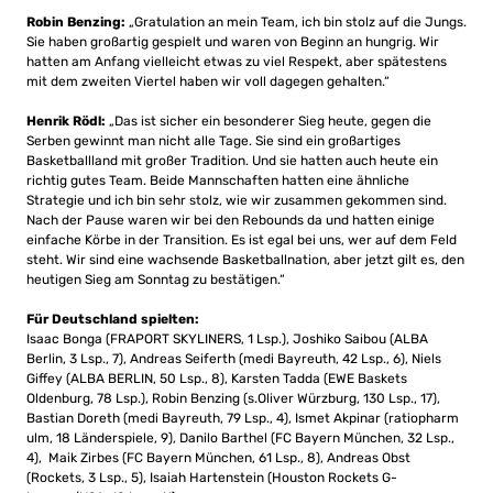
Robin Benzing:
„Gratulation an mein Team, ich bin stolz auf die Jungs.
Sie haben großartig gespielt und waren von Beginn an hungrig. Wir
hatten am Anfang vielleicht etwas zu viel Respekt, aber spätestens
mit dem zweiten Viertel haben wir voll dagegen gehalten.“
Henrik Rödl:
„Das ist sicher ein besonderer Sieg heute, gegen die
Serben gewinnt man nicht alle Tage. Sie sind ein großartiges
Basketballland mit großer Tradition. Und sie hatten auch heute ein
richtig gutes Team. Beide Mannschaften hatten eine ähnliche
Strategie und ich bin sehr stolz, wie wir zusammen gekommen sind.
Nach der Pause waren wir bei den Rebounds da und hatten einige
einfache Körbe in der Transition. Es ist egal bei uns, wer auf dem Feld
steht. Wir sind eine wachsende Basketballnation, aber jetzt gilt es, den
heutigen Sieg am Sonntag zu bestätigen.“
Für Deutschland spielten:
Isaac Bonga (FRAPORT SKYLINERS, 1 Lsp.), Joshiko Saibou (ALBA
Berlin, 3 Lsp., 7), Andreas Seiferth (medi Bayreuth, 42 Lsp., 6), Niels
Giffey (ALBA BERLIN, 50 Lsp., 8), Karsten Tadda (EWE Baskets
Oldenburg, 78 Lsp.), Robin Benzing (s.Oliver Würzburg, 130 Lsp., 17),
Bastian Doreth (medi Bayreuth, 79 Lsp., 4), Ismet Akpinar (ratiopharm
ulm, 18 Länderspiele, 9), Danilo Barthel (FC Bayern München, 32 Lsp.,
4), Maik Zirbes (FC Bayern München, 61 Lsp., 8), Andreas Obst
(Rockets, 3 Lsp., 5), Isaiah Hartenstein (Houston Rockets G-