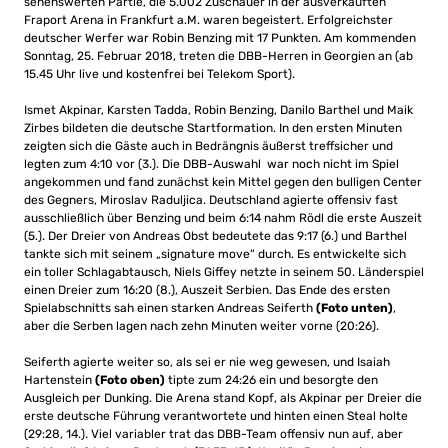
sehenswerten Partie, die 5.002 Zuschauer in der ausverkauften
Fraport Arena in Frankfurt a.M. waren begeistert. Erfolgreichster
deutscher Werfer war Robin Benzing mit 17 Punkten. Am kommenden
Sonntag, 25. Februar 2018, treten die DBB-Herren in Georgien an (ab
15.45 Uhr live und kostenfrei bei Telekom Sport).
Ismet Akpinar, Karsten Tadda, Robin Benzing, Danilo Barthel und Maik
Zirbes bildeten die deutsche Startformation. In den ersten Minuten
zeigten sich die Gäste auch in Bedrängnis äußerst treffsicher und
legten zum 4:10 vor (3.). Die DBB-Auswahl war noch nicht im Spiel
angekommen und fand zunächst kein Mittel gegen den bulligen Center
des Gegners, Miroslav Raduljica. Deutschland agierte offensiv fast
ausschließlich über Benzing und beim 6:14 nahm Rödl die erste Auszeit
(5.). Der Dreier von Andreas Obst bedeutete das 9:17 (6.) und Barthel
tankte sich mit seinem „signature move“ durch. Es entwickelte sich
ein toller Schlagabtausch, Niels Giffey netzte in seinem 50. Länderspiel
einen Dreier zum 16:20 (8.), Auszeit Serbien. Das Ende des ersten
Spielabschnitts sah einen starken Andreas Seiferth
(Foto unten)
,
aber die Serben lagen nach zehn Minuten weiter vorne (20:26).
Seiferth agierte weiter so, als sei er nie weg gewesen, und Isaiah
Hartenstein
(Foto oben)
tipte zum 24:26 ein und besorgte den
Ausgleich per Dunking. Die Arena stand Kopf, als Akpinar per Dreier die
erste deutsche Führung verantwortete und hinten einen Steal holte
(29:28, 14.). Viel variabler trat das DBB-Team offensiv nun auf, aber