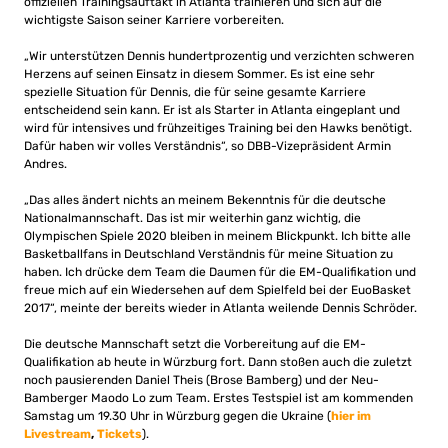
offiziellen Trainingsauftakt in Atlanta trainieren und sich auf die
wichtigste Saison seiner Karriere vorbereiten.
„Wir unterstützen Dennis hundertprozentig und verzichten schweren
Herzens auf seinen Einsatz in diesem Sommer. Es ist eine sehr
spezielle Situation für Dennis, die für seine gesamte Karriere
entscheidend sein kann. Er ist als Starter in Atlanta eingeplant und
wird für intensives und frühzeitiges Training bei den Hawks benötigt.
Dafür haben wir volles Verständnis“, so DBB-Vizepräsident Armin
Andres.
„Das alles ändert nichts an meinem Bekenntnis für die deutsche
Nationalmannschaft. Das ist mir weiterhin ganz wichtig, die
Olympischen Spiele 2020 bleiben in meinem Blickpunkt. Ich bitte alle
Basketballfans in Deutschland Verständnis für meine Situation zu
haben. Ich drücke dem Team die Daumen für die EM-Qualifikation und
freue mich auf ein Wiedersehen auf dem Spielfeld bei der EuoBasket
2017“, meinte der bereits wieder in Atlanta weilende Dennis Schröder.
Die deutsche Mannschaft setzt die Vorbereitung auf die EM-
Qualifikation ab heute in Würzburg fort. Dann stoßen auch die zuletzt
noch pausierenden Daniel Theis (Brose Bamberg) und der Neu-
Bamberger Maodo Lo zum Team. Erstes Testspiel ist am kommenden
Samstag um 19.30 Uhr in Würzburg gegen die Ukraine (
hier im
Livestream
,
Tickets
).