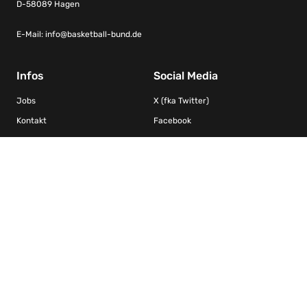
D-58089 Hagen
E-Mail:
info@basketball-bund.de
Infos
Social Media
Jobs
X (fka Twitter)
Kontakt
Facebook
Impressum
Instagram
Datenschutz
YouTube
Kooperationen/Ligen
FIBA Basketball-Weltverband
DRS – Deutscher Rollstuhlsportverband Basketball
Nachwuchs Basketball Bundesliga / Jugend Basketball Bundesliga
Weibliche Nachwuchs Basketball Bundesliga
Basketball Bundesliga Herren