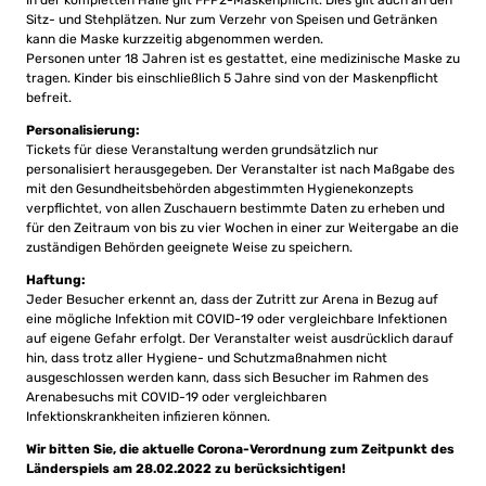
In der kompletten Halle gilt FFP2-Maskenpflicht. Dies gilt auch an den
Sitz- und Stehplätzen. Nur zum Verzehr von Speisen und Getränken
kann die Maske kurzzeitig abgenommen werden.
Personen unter 18 Jahren ist es gestattet, eine medizinische Maske zu
tragen. Kinder bis einschließlich 5 Jahre sind von der Maskenpflicht
befreit.
Personalisierung:
Tickets für diese Veranstaltung werden grundsätzlich nur
personalisiert herausgegeben. Der Veranstalter ist nach Maßgabe des
mit den Gesundheitsbehörden abgestimmten Hygienekonzepts
verpflichtet, von allen Zuschauern bestimmte Daten zu erheben und
für den Zeitraum von bis zu vier Wochen in einer zur Weitergabe an die
zuständigen Behörden geeignete Weise zu speichern.
Haftung:
Jeder Besucher erkennt an, dass der Zutritt zur Arena in Bezug auf
eine mögliche Infektion mit COVID-19 oder vergleichbare Infektionen
auf eigene Gefahr erfolgt. Der Veranstalter weist ausdrücklich darauf
hin, dass trotz aller Hygiene- und Schutzmaßnahmen nicht
ausgeschlossen werden kann, dass sich Besucher im Rahmen des
Arenabesuchs mit COVID-19 oder vergleichbaren
Infektionskrankheiten infizieren können.
Wir bitten Sie, die aktuelle Corona-Verordnung zum Zeitpunkt des
Länderspiels am 28.02.2022 zu berücksichtigen!