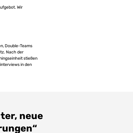
ufgebot. Wir
nen, Double-Teams
tz. Nach der
ningseinheit stießen
interviews in den
ter, neue
rungen“