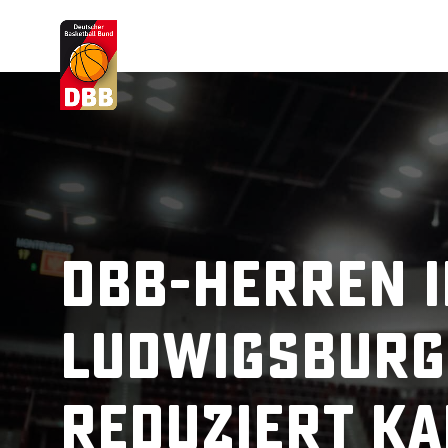
Suchvorschläge
Lorem Ipsum
Dolor Sit
Amet Valputo
DBB-Herren i
Ludwigsburg
reduziert K