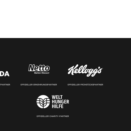
RTPARTNER
OFFIZIELLER ERNÄHRUNGSPARTNER
OFFIZIELLER FRÜHSTÜCKSPARTNER
OFFIZIELLER CHARITY-PARTNER