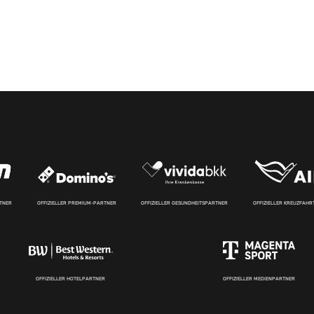
RTNER
OFFIZIELLER PREMIUM-PARTNER
OFFIZIELLER GESUNDHEITSPARTNER
OFFIZIELLER KREUZFAH
OFFIZIELLER HOTELPARTNER
OFFIZIELLER MEDIENPARTNER