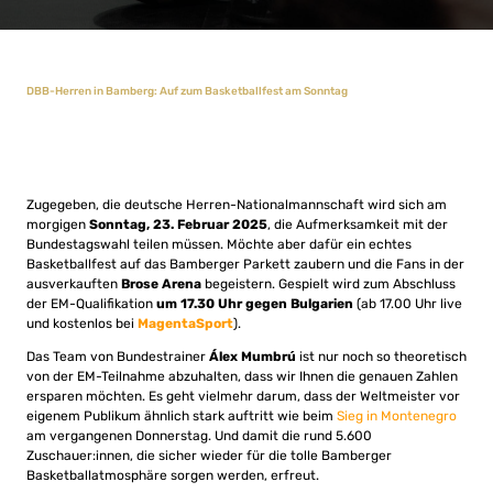
DBB-Herren in Bamberg: Auf zum Basketballfest am Sonntag
Zugegeben, die deutsche Herren-Nationalmannschaft wird sich am
morgigen
Sonntag, 23. Februar 2025
, die Aufmerksamkeit mit der
Bundestagswahl teilen müssen. Möchte aber dafür ein echtes
Basketballfest auf das Bamberger Parkett zaubern und die Fans in der
ausverkauften
Brose Arena
begeistern. Gespielt wird zum Abschluss
der EM-Qualifikation
um 17.30 Uhr gegen Bulgarien
(ab 17.00 Uhr live
und kostenlos bei
MagentaSport
).
Das Team von Bundestrainer
Álex Mumbrú
ist nur noch so theoretisch
von der EM-Teilnahme abzuhalten, dass wir Ihnen die genauen Zahlen
ersparen möchten. Es geht vielmehr darum, dass der Weltmeister vor
eigenem Publikum ähnlich stark auftritt wie beim
Sieg in Montenegro
am vergangenen Donnerstag. Und damit die rund 5.600
Zuschauer:innen, die sicher wieder für die tolle Bamberger
Basketballatmosphäre sorgen werden, erfreut.