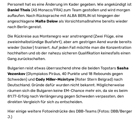
Personell hat es eine Änderung im Kader gegeben. Wie angekündigt ist
Daniel Theis
(AS Monaco/FRA) zum Team gestoßen und wird morgen
auflaufen. Nach Rücksprache mit ALBA BERLIN ist hingegen der
angeschlagene
Malte Delow
als Vorsichtsmaßnahme bereits wieder
nach Berlin gereist.
Die Rückreise aus Montenegro war anstrengend (Zwei Flüge, eine
zweieinhalbstündige Busfahrt), aber am gestrigen Aend wurde bereits
wieder (locker) trainiert. Auf jeden Fall möchte man die Konzentration
hochhalten und ob der nahezu sicheren Qualifikation keinesfalls einen
Gang zurückschalten.
Bulgarien reist etwas überraschend ohne die beiden Topstars
Sasha
Vezenkov
(Olympiakos Piräus, 40 Punkte und 18 Rebounds gegen
Schweden) und
Cody Miller-Mcintyre
(Roter Stern Belgrad) nach
Deutschland. Gründe dafür wurden nicht bekannt. Möglicherweise
räumen sich die Bulgaren keine EM-Chance mehr ein, da sie es beim
81:77-Erfolg nach Verlängerung gegen Schweden verpassten, den
direkten Vergleich für sich zu entscheiden.
Hier einige weitere Fotoeindrücke des DBB-Teams (Fotos: DBB/Berger
J.)