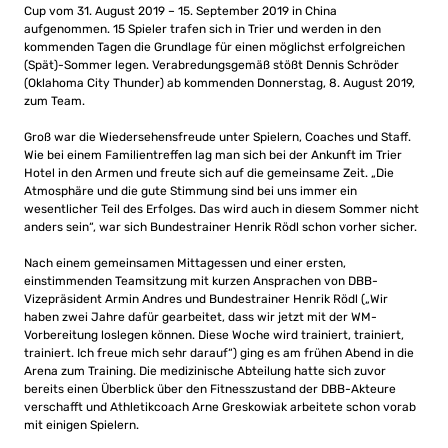
Cup vom 31. August 2019 – 15. September 2019 in China
aufgenommen. 15 Spieler trafen sich in Trier und werden in den
kommenden Tagen die Grundlage für einen möglichst erfolgreichen
(Spät)-Sommer legen. Verabredungsgemäß stößt Dennis Schröder
(Oklahoma City Thunder) ab kommenden Donnerstag, 8. August 2019,
zum Team.
Groß war die Wiedersehensfreude unter Spielern, Coaches und Staff.
Wie bei einem Familientreffen lag man sich bei der Ankunft im Trier
Hotel in den Armen und freute sich auf die gemeinsame Zeit. „Die
Atmosphäre und die gute Stimmung sind bei uns immer ein
wesentlicher Teil des Erfolges. Das wird auch in diesem Sommer nicht
anders sein“, war sich Bundestrainer Henrik Rödl schon vorher sicher.
Nach einem gemeinsamen Mittagessen und einer ersten,
einstimmenden Teamsitzung mit kurzen Ansprachen von DBB-
Vizepräsident Armin Andres und Bundestrainer Henrik Rödl („Wir
haben zwei Jahre dafür gearbeitet, dass wir jetzt mit der WM-
Vorbereitung loslegen können. Diese Woche wird trainiert, trainiert,
trainiert. Ich freue mich sehr darauf“) ging es am frühen Abend in die
Arena zum Training. Die medizinische Abteilung hatte sich zuvor
bereits einen Überblick über den Fitnesszustand der DBB-Akteure
verschafft und Athletikcoach Arne Greskowiak arbeitete schon vorab
mit einigen Spielern.