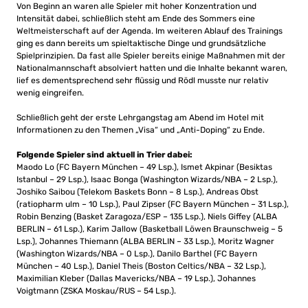
Von Beginn an waren alle Spieler mit hoher Konzentration und
Intensität dabei, schließlich steht am Ende des Sommers eine
Weltmeisterschaft auf der Agenda. Im weiteren Ablauf des Trainings
ging es dann bereits um spieltaktische Dinge und grundsätzliche
Spielprinzipien. Da fast alle Spieler bereits einige Maßnahmen mit der
Nationalmannschaft absolviert hatten und die Inhalte bekannt waren,
lief es dementsprechend sehr flüssig und Rödl musste nur relativ
wenig eingreifen.
Schließlich geht der erste Lehrgangstag am Abend im Hotel mit
Informationen zu den Themen „Visa“ und „Anti-Doping“ zu Ende.
Folgende Spieler sind aktuell in Trier dabei:
Maodo Lo (FC Bayern München – 49 Lsp.), Ismet Akpinar (Besiktas
Istanbul – 29 Lsp.), Isaac Bonga (Washington Wizards/NBA – 2 Lsp.),
Joshiko Saibou (Telekom Baskets Bonn – 8 Lsp.), Andreas Obst
(ratiopharm ulm – 10 Lsp.), Paul Zipser (FC Bayern München – 31 Lsp.),
Robin Benzing (Basket Zaragoza/ESP – 135 Lsp.), Niels Giffey (ALBA
BERLIN – 61 Lsp.), Karim Jallow (Basketball Löwen Braunschweig – 5
Lsp.), Johannes Thiemann (ALBA BERLIN – 33 Lsp.), Moritz Wagner
(Washington Wizards/NBA – 0 Lsp.), Danilo Barthel (FC Bayern
München – 40 Lsp.), Daniel Theis (Boston Celtics/NBA – 32 Lsp.),
Maximilian Kleber (Dallas Mavericks/NBA – 19 Lsp.), Johannes
Voigtmann (ZSKA Moskau/RUS – 54 Lsp.).