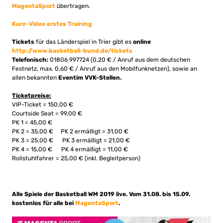
MagentaSport
übertragen.
Kurz-Video erstes Training
Tickets
für das Länderspiel in Trier gibt es
online
http://www.basketball-bund.de/tickets
Telefonisch:
01806 997724 (0,20 € / Anruf aus dem deutschen
Festnetz, max. 0,60 € / Anruf aus den Mobilfunknetzen), sowie an
allen bekannten
Eventim VVK-Stellen.
Ticketpreise:
VIP-Ticket = 150,00 €
Courtside Seat = 99,00 €
PK 1 = 45,00 €
PK 2 = 35,00 € PK 2 ermäßigt = 31,00 €
PK 3 = 25,00 € PK 3 ermäßigt = 21,00 €
PK 4 = 15,00 € PK 4 ermäßigt = 11,00 €
Rollstuhlfahrer = 25,00 € (inkl. Begleitperson)
Alle Spiele der Basketball WM 2019 live. Vom 31.08. bis 15.09.
kostenlos für alle bei
MagentaSport
.