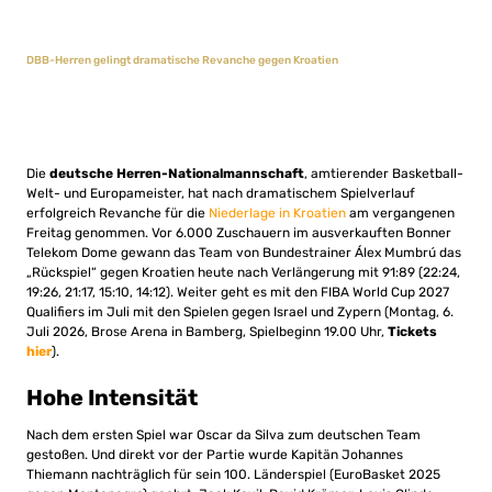
DBB-Herren gelingt dramatische Revanche gegen Kroatien
Die
deutsche Herren-Nationalmannschaft
, amtierender Basketball-
Welt- und Europameister, hat nach dramatischem Spielverlauf
erfolgreich Revanche für die
Niederlage in Kroatien
am vergangenen
Freitag genommen. Vor 6.000 Zuschauern im ausverkauften Bonner
Telekom Dome gewann das Team von Bundestrainer Álex Mumbrú das
„Rückspiel“ gegen Kroatien heute nach Verlängerung mit 91:89 (22:24,
19:26, 21:17, 15:10, 14:12). Weiter geht es mit den FIBA World Cup 2027
Qualifiers im Juli mit den Spielen gegen Israel und Zypern (Montag, 6.
Juli 2026, Brose Arena in Bamberg, Spielbeginn 19.00 Uhr,
Tickets
hier
).
Hohe Intensität
Nach dem ersten Spiel war Oscar da Silva zum deutschen Team
gestoßen. Und direkt vor der Partie wurde Kapitän Johannes
Thiemann nachträglich für sein 100. Länderspiel (EuroBasket 2025