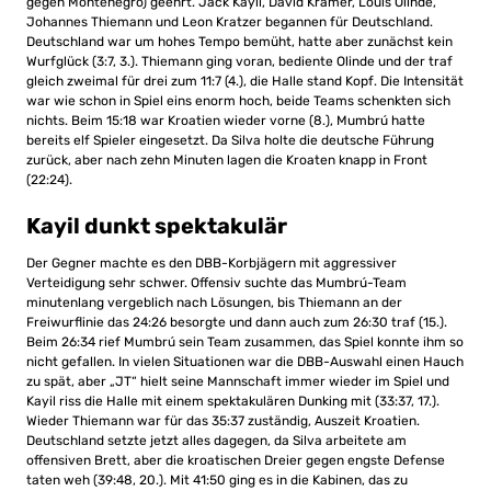
gegen Montenegro) geehrt. Jack Kayil, David Krämer, Louis Olinde,
Johannes Thiemann und Leon Kratzer begannen für Deutschland.
Deutschland war um hohes Tempo bemüht, hatte aber zunächst kein
Wurfglück (3:7, 3.). Thiemann ging voran, bediente Olinde und der traf
gleich zweimal für drei zum 11:7 (4.), die Halle stand Kopf. Die Intensität
war wie schon in Spiel eins enorm hoch, beide Teams schenkten sich
nichts. Beim 15:18 war Kroatien wieder vorne (8.), Mumbrú hatte
bereits elf Spieler eingesetzt. Da Silva holte die deutsche Führung
zurück, aber nach zehn Minuten lagen die Kroaten knapp in Front
(22:24).
Kayil dunkt spektakulär
Der Gegner machte es den DBB-Korbjägern mit aggressiver
Verteidigung sehr schwer. Offensiv suchte das Mumbrú-Team
minutenlang vergeblich nach Lösungen, bis Thiemann an der
Freiwurflinie das 24:26 besorgte und dann auch zum 26:30 traf (15.).
Beim 26:34 rief Mumbrú sein Team zusammen, das Spiel konnte ihm so
nicht gefallen. In vielen Situationen war die DBB-Auswahl einen Hauch
zu spät, aber „JT“ hielt seine Mannschaft immer wieder im Spiel und
Kayil riss die Halle mit einem spektakulären Dunking mit (33:37, 17.).
Wieder Thiemann war für das 35:37 zuständig, Auszeit Kroatien.
Deutschland setzte jetzt alles dagegen, da Silva arbeitete am
offensiven Brett, aber die kroatischen Dreier gegen engste Defense
taten weh (39:48, 20.). Mit 41:50 ging es in die Kabinen, das zu