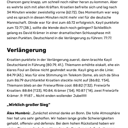
Chancen ganz knapp, um schnell noch näher heran zu kommen. Aber
es wehrte sich mit allen Kräften. Kroatien befreite sich und lag nach
34 Minuten wieder zweistellig vorne (62:72). Das Momentum war weg
und es sprach in diesen Minuten nicht mehr viel für die deutsche
Mannschaft. Olinde war für drei zum 65:72 erfolgreich, Kayil punktete
zum 72:77 (38.), sollte die Wende doch noch gelingen? Schließlich
gelang es David Krämer in einer dramatischen Schlussphase mit
seinen Punkten, Deutschland in die Verlängerung zu führen: 77:77.
Verlängerung
Kroatien punktete in der Verlängerung zuerst, dann brachte Kayil
Deutschland in Führung (80:79, 41.). Thiemann erhöhte eiskalt, ehe ein
klares Foul an Delow nicht geahndet wurde. Kayil ging an die Linie:
84:79 (43.). Was für eine Stimmung im Telekom Dome, als sich da Silva
zum 86:79 durchtankte! Kroatien steckte nicht auf (86:82, 1’54),
Thiemann blieb an der Freiwurflinie cool: 88:82 (1’32). Freiwürfe
Kroatien: 88:84 (1’23), 90:84, Krämer (’54), 90:87 (’14), zwei Freiwürfe
Krämer ‚9: 91:87 … Nicht enden wollender Jubel!!!!!
„Wirklich großer Sieg“
Álex Mumbrú:
„Zunächst einmal danke an Bonn. Die tolle Atmosphäre
hier hat uns sehr geholfen. Wir haben lange große Schwierigkeiten
gehabt, offensiv und defensiv. Bei dem hohen Rückstand haben wir