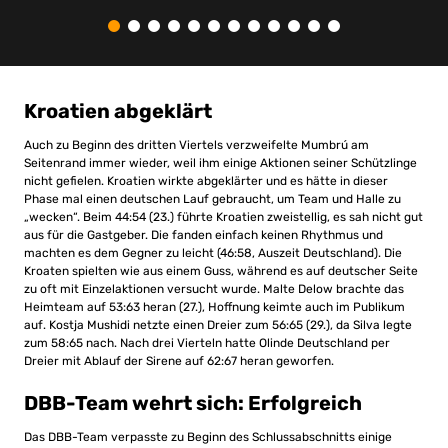
Kroatien abgeklärt
Auch zu Beginn des dritten Viertels verzweifelte Mumbrú am
Seitenrand immer wieder, weil ihm einige Aktionen seiner Schützlinge
nicht gefielen. Kroatien wirkte abgeklärter und es hätte in dieser
Phase mal einen deutschen Lauf gebraucht, um Team und Halle zu
„wecken“. Beim 44:54 (23.) führte Kroatien zweistellig, es sah nicht gut
aus für die Gastgeber. Die fanden einfach keinen Rhythmus und
machten es dem Gegner zu leicht (46:58, Auszeit Deutschland). Die
Kroaten spielten wie aus einem Guss, während es auf deutscher Seite
zu oft mit Einzelaktionen versucht wurde. Malte Delow brachte das
Heimteam auf 53:63 heran (27.), Hoffnung keimte auch im Publikum
auf. Kostja Mushidi netzte einen Dreier zum 56:65 (29.), da Silva legte
zum 58:65 nach. Nach drei Vierteln hatte Olinde Deutschland per
Dreier mit Ablauf der Sirene auf 62:67 heran geworfen.
DBB-Team wehrt sich: Erfolgreich
Das DBB-Team verpasste zu Beginn des Schlussabschnitts einige