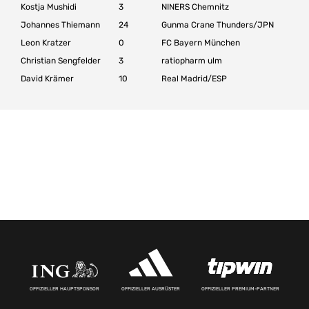
Kostja Mushidi
3
NINERS Chemnitz
Johannes Thiemann
24
Gunma Crane Thunders/JPN
Leon Kratzer
0
FC Bayern München
Christian Sengfelder
3
ratiopharm ulm
David Krämer
10
Real Madrid/ESP
OFFIZIELLER HAUPTSPONSOR
OFFIZIELLER AUSRÜSTER
OFFIZIELLER PREMIUM-PARTNER