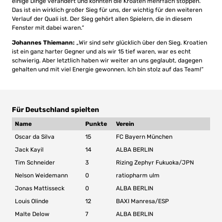
einige Dinge verändert und konnten die Kroaten mehrfach stoppen.
Das ist ein wirklich großer Sieg für uns, der wichtig für den weiteren
Verlauf der Quali ist. Der Sieg gehört allen Spielern, die in diesem
Fenster mit dabei waren.“
Johannes Thiemann:
„Wir sind sehr glücklich über den Sieg. Kroatien
ist ein ganz harter Gegner und als wir 15 tief waren, war es echt
schwierig. Aber letztlich haben wir weiter an uns geglaubt, dagegen
gehalten und mit viel Energie gewonnen. Ich bin stolz auf das Team!“
Für Deutschland spielten
Name
Punkte
Verein
Oscar da Silva
15
FC Bayern München
Jack Kayil
14
ALBA BERLIN
Tim Schneider
3
Rizing Zephyr Fukuoka/JPN
Nelson Weidemann
0
ratiopharm ulm
Jonas Mattisseck
0
ALBA BERLIN
Louis Olinde
12
BAXI Manresa/ESP
Malte Delow
7
ALBA BERLIN