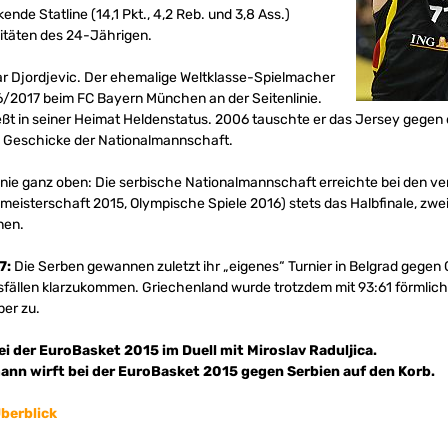
ende Statline (14,1 Pkt., 4,2 Reb. und 3,8 Ass.)
litäten des 24-Jährigen.
r Djordjevic. Der ehemalige Weltklasse-Spielmacher
16/2017 beim FC Bayern München an der Seitenlinie.
eßt in seiner Heimat Heldenstatus. 2006 tauschte er das Jersey gegen 
ie Geschicke der Nationalmannschaft.
nie ganz oben: Die serbische Nationalmannschaft erreichte bei den v
eisterschaft 2015, Olympische Spiele 2016) stets das Halbfinale, zwei
nen.
7:
Die Serben gewannen zuletzt ihr „eigenes“ Turnier in Belgrad gegen
usfällen klarzukommen. Griechenland wurde trotzdem mit 93:61 förmlic
per zu.
i der EuroBasket 2015 im Duell mit Miroslav Raduljica.
nn wirft bei der EuroBasket 2015 gegen Serbien auf den Korb.
berblick