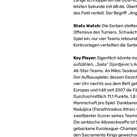
Lange schnupperten die DDB-Kor
letzten Sekunde mit 68:66. Überh
das Feld verließ. Der Begriff „A
Stats Watch:
Die Serben stellte
Offensive des Turniers. Schwäch
Spiel ein, nur vier Teams reboun
Korbvorlagen verteilten die Serb
Key Player:
Eigentlich könnte m
aufzählen. „Saša“ Djordjevic’s A
All-Star-Teams. An Milos Teodosi
Der Aufbauspieler, dessen Gesic
vier Uhr nachts aus dem Bett geh
Europas und hält seit 2007 die F
Durchschnittlich 11,1 Punkte, 1,8
Mannschaft pro Spiel. Dankbarer
Raduljica (Panathinaikos Athen, 
zweitbester Scorer seines Teams,
Die serbische Allzweckwaffe ist
gebackene Euroleague-Champion m
den Sacramento Kings gewechselt