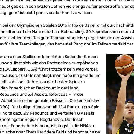
bjäger an einer Sensation gegen den Vizeweltmeister, aber am Ende g
aupt gab es in den letzten Jahren viele enge Aufeinandertreffen, an de
ngstgegner“ ist nicht ganz von der Hand zu weisen.
n bei den Olympischen Spielen 2016 in Rio de Janeiro mit durchschnittl
en offenbart die Mannschaft im Rebounding: 36 Abpraller sammelten d
deten schlechter. Das gute Teamverständnis spiegelt sich in den Assistz
en für ihre Teamkollegen, das bedeutet Rang drei im Teilnehmerfeld der
an an dieser Stelle den kompletten Kader der Serben
uswahl liest sich wie das Roster eines europäischen
c (LA Clippers, USA) führt trotzdem kein Weg vorbei.
htsausdruck stets nahelegt, man habe ihn gerade um
olt, zählt seit Jahren zu den besten Spielern
äden im serbischen Backcourt in der Hand.
 Rebounds und 5,4 Assists liefert das Hirn der
 Abnehmer seiner genialen Pässe ist Center Miroslav
GRC). Der bullige Hüne war mit 12,4 Punkten pro Spiel
 holte dazu 2,9 Rebounds und verteilte 1,8 Assists.
 Shootingstar Bogdan Bogdanovic. Der frisch
it Fenerbahce Istanbul ist jüngst in die NBA zu
, scheinbar überall auf dem Feld und kennt nur eine