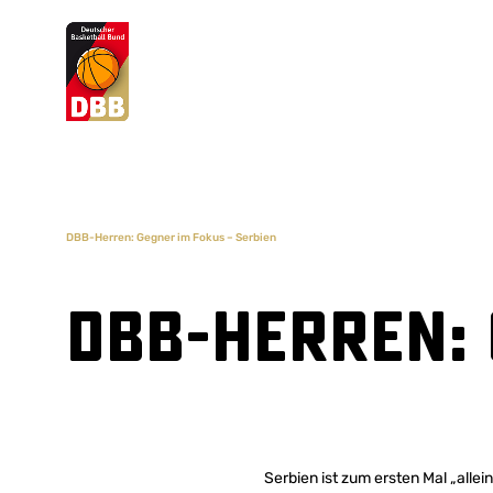
Suchvorschläge
Lorem Ipsum
Dolor Sit
Amet Valputo
DBB-Herren: Gegner im Fokus – Serbien
DBB-Herren: 
Serbien ist zum ersten Mal „all