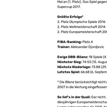
Mal an (1. Platz). Das Spiel ge
Supercup 2017.
Größte Erfolge*
2. Platz Olympische Spiele 2016
2. Platz Weltmeisterschaft 2014
2. Platz Europameisterschaft 2
FIBA-Ranking:
Platz 4
Trainer:
Aleksandar Djordjevic
Ewige DBB-Bilanz:
18 Spiele (4
Höchster Sieg:
74:53 (15. Augu
Höchste Niederlage:
73:88 (29.
Letztes Spiel:
66:68 (6. Septem
* Die Bilanz berücksichtigt nich
2007 in die Wertung eingeflossen
So lief’s in der Quali:
Gar nicht.
diesjährigen Europameisterschaf