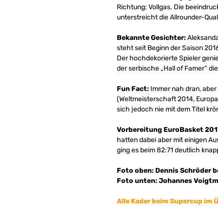
Richtung: Vollgas. Die beeindruck
unterstreicht die Allrounder-Qua
Bekannte Gesichter:
Aleksanda
steht seit Beginn der Saison 20
Der hochdekorierte Spieler geni
der serbische „Hall of Famer“ d
Fun Fact:
Immer nah dran, aber 
(Weltmeisterschaft 2014, Europam
sich jedoch nie mit dem Titel krö
Vorbereitung EuroBasket 201
hatten dabei aber mit einigen A
ging es beim 82:71 deutlich knap
Foto oben: Dennis Schröder be
Foto unten: Johannes Voigtma
Alle Kader beim Supercup im Ü