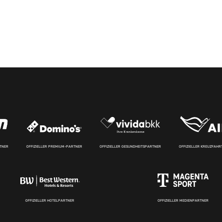
RTNER
OFFIZIELLER PREMIUM-PARTNER
OFFIZIELLER GESUNDHEITSPARTNER
OFFIZIELLER KREUZFAH
OFFIZIELLER HOTELPARTNER
OFFIZIELLER MEDIENPARTNER