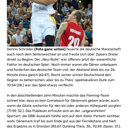
Dennis Schröder
(Foto ganz unten)
feuerte die deutsche Mannschaft
auch nach dem Seitenwechsel an und freute sich über Zipsers Dreier
direkt zu Beginn. Der „Neu-Bulle“ war offensiv jetzt der wesentliche
Faktor im deutschen Spiel. Noch immer waren die Dänen unbequem
und forderten das deutsche Team voll, der Abstand blieb bis zur 26.
Minute etwa gleich (62:47). Recht sicher schien Deutschland den
Gegner zu beherrschen, aber bis zu Theis´ spektakulären Dunk zum
70:54 (28.) war das Spiel etwas verflacht.
In den abschließenden zehn Minuten machte das Fleming-Team
schnell klar, dass es kein Comeback für Dänemark geben würde, auch
wenn die Gäste weiterhin für den ein oder anderen Höhepunkt sorgten
(77:59, 32.). Das Publikum erfreute sich an der „ungewohnten“
Sportart, die DBB-Auswahl fühlte sich auf dem Kieler Parkett sichtbar
wohl. Dänemark traf bis zum Ende gut aus der Ferndistanz und hielt
das Ergebnis so in Grenzen (85:67, Dunking Theis, 35., 92:69, Zipser, 37.).