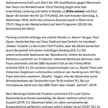
Nationalmannschaft zum Start der EM-Qualifikation gegen Dänemark.
Das Team von Bundestrainer Chris Fleming zeigte eine sehr
ordentliche Leistung und hatte in Maodo Lo
(Foto unten)
und Paul
Zipser die besten Werfer (je 17 Punkte). Am kommenden Samstag, 3.
September 2016, steht das schwere Auswärtsspiel in Österreich
(75:72-Sieg in den Niederlanden) auf dem Programm (20.20 Uhr,
Schwechat bei Wien).
Fleming schickte anfangs wie zuletzt Maodo Lo, Akeem Vargas, Paul
Zipser, Danilo Barthel und Tibor Pleiß auf das Parkett. Im Handball-
„Mekka“ erzielte Lo die ersten fünf Punkte, aber die Dänen konterten
durch Bergstedt mit einem mächtigen Dunking (5:4, 3.). Die
unkonventionelle Spielweise der Skandinavier stellte die deutsche
Defensive zunächst vor Probleme, während Dänemark defensiv viele
Fouls sammelte und die DBB-Auswahl früh an die Freiwurflinie
schickte (12:9, 5.). Ein schönes Zusammenspiel von Lo, Daniel Theis und
Johannes Voigtmann vollstreckte Letzterer per Dunking zum 14:9 (6.).
Theis ließ einen weiteren „Stopfer“ folgen, ehe die Gäste eine kurze
Schwächephase der Deutschen zum 16:16 nutzten (9.). Bis zur
Viertelpause hatte sich das DBB-Team aber wieder „befreit“: 25:19.
Nach Benzings Fastbreak-Punkten und einem 9:0-Lauf führte
Deutschland erstmals zweistellig, die Dänen nahmen sofort eine
Auszeit (29:19, 11.). Dänemark blieb vor allem von jenseits der
Dreipunktelinie gefährlich und kam sofort wieder heran (31:27, 13.). Es