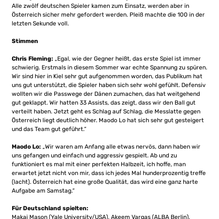
Alle zwölf deutschen Spieler kamen zum Einsatz, werden aber in
Österreich sicher mehr gefordert werden. Pleiß machte die 100 in der
letzten Sekunde voll.
Stimmen
Chris Fleming:
„Egal, wie der Gegner heißt, das erste Spiel ist immer
schwierig. Erstmals in diesem Sommer war echte Spannung zu spüren.
Wir sind hier in Kiel sehr gut aufgenommen worden, das Publikum hat
uns gut unterstützt, die Spieler haben sich sehr wohl gefühlt. Defensiv
wollten wir die Passwege der Dänen zumachen, das hat weitgehend
gut geklappt. Wir hatten 33 Assists, das zeigt, dass wir den Ball gut
verteilt haben. Jetzt geht es Schlag auf Schlag, die Messlatte gegen
Österreich liegt deutlich höher. Maodo Lo hat sich sehr gut gesteigert
und das Team gut geführt.“
Maodo Lo:
„Wir waren am Anfang alle etwas nervös, dann haben wir
uns gefangen und einfach und aggressiv gespielt. Ab und zu
funktioniert es mal mit einer perfekten Halbzeit, ich hoffe, man
erwartet jetzt nicht von mir, dass ich jedes Mal hunderprozentig treffe
(lacht). Österreich hat eine große Qualität, das wird eine ganz harte
Aufgabe am Samstag.“
Für Deutschland spielten:
Makai Mason (Yale University/USA), Akeem Vargas (ALBA Berlin),