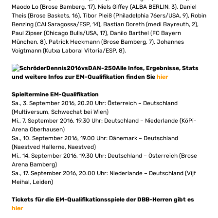
Maodo Lo (Brose Bamberg, 17), Niels Giffey (ALBA BERLIN, 3), Daniel
Theis (Brose Baskets, 16), Tibor Pleiß (Philadelphia 76ers/USA, 9), Robin
Benzing (CAI Saragossa/ESP, 14), Bastian Doreth (medi Bayreuth, 2),
Paul Zipser (Chicago Bulls/USA, 17), Danilo Barthel (FC Bayern
München, 8), Patrick Heckmann (Brose Bamberg, 7), Johannes
Voigtmann (Kutxa Laboral Vitoria/ESP, 8).
Alle Infos, Ergebnisse, Stats
und weitere Infos zur EM-Qualifikation finden Sie
hier
Spieltermine EM-Qualifikation
Sa., 3. September 2016, 20.20 Uhr: Österreich – Deutschland
(Multiversum, Schwechat bei Wien)
Mi., 7. September 2016, 19.30 Uhr: Deutschland – Niederlande (KöPi-
Arena Oberhausen)
Sa., 10. September 2016, 19.00 Uhr: Dänemark – Deutschland
(Naestved Hallerne, Naestved)
Mi., 14. September 2016, 19.30 Uhr: Deutschland – Österreich (Brose
Arena Bamberg)
Sa., 17. September 2016, 20.00 Uhr: Niederlande – Deutschland (Vijf
Meihal, Leiden)
Tickets für die EM-Qualifikationsspiele der DBB-Herren gibt es
hier