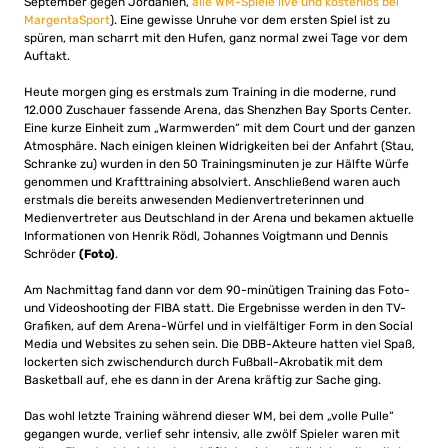
September gegen Jordanien,
alle WM-Spiele live und kostenlos bei
MargentaSport
). Eine gewisse Unruhe vor dem ersten Spiel ist zu
spüren, man scharrt mit den Hufen, ganz normal zwei Tage vor dem
Auftakt.
Heute morgen ging es erstmals zum Training in die moderne, rund
12.000 Zuschauer fassende Arena, das Shenzhen Bay Sports Center.
Eine kurze Einheit zum „Warmwerden“ mit dem Court und der ganzen
Atmosphäre. Nach einigen kleinen Widrigkeiten bei der Anfahrt (Stau,
Schranke zu) wurden in den 50 Trainingsminuten je zur Hälfte Würfe
genommen und Krafttraining absolviert. Anschließend waren auch
erstmals die bereits anwesenden Medienvertreterinnen und
Medienvertreter aus Deutschland in der Arena und bekamen aktuelle
Informationen von Henrik Rödl, Johannes Voigtmann und Dennis
Schröder
(Foto)
.
Am Nachmittag fand dann vor dem 90-minütigen Training das Foto-
und Videoshooting der FIBA statt. Die Ergebnisse werden in den TV-
Grafiken, auf dem Arena-Würfel und in vielfältiger Form in den Social
Media und Websites zu sehen sein. Die DBB-Akteure hatten viel Spaß,
lockerten sich zwischendurch durch Fußball-Akrobatik mit dem
Basketball auf, ehe es dann in der Arena kräftig zur Sache ging.
Das wohl letzte Training während dieser WM, bei dem „volle Pulle“
gegangen wurde, verlief sehr intensiv, alle zwölf Spieler waren mit