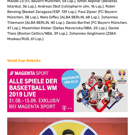
Maodo Lo (FC Bayern München, 54 Lsp.), Ismet Akpinar (Besiktas
Istanbul, 36 Lsp.), Andreas Obst (ratiopharm ulm, 16 Lsp.), Robin
Benzing (Basket Zaragoza/ESP, 139 Lsp.), Paul Zipser (FC Bayern
München, 38 Lsp.), Niels Giffey (ALBA BERLIN, 68 Lsp.), Johannes
Thiemann (ALBA BERLIN, 40 Lsp.), Danilo Barthel (FC Bayern München,
47 Lsp.), Maximilian Kleber (Dallas Mavericks/NBA, 25 Lsp.), Daniel
Theis (Boston Celtics/NBA, 39 Lsp.), Johannes Voigtmann (ZSKA
Moskau/RUS, 61 Lsp.).
World Cup Website