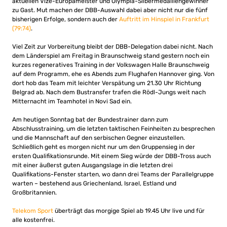
aktuellen Vize-Europameister und Olympia-Silbermedaillengewinner
zu Gast. Mut machen der DBB-Auswahl dabei aber nicht nur die fünf
bisherigen Erfolge, sondern auch der
Auftritt im Hinspiel in Frankfurt
(79:74)
.
Viel Zeit zur Vorbereitung bleibt der DBB-Delegation dabei nicht. Nach
dem Länderspiel am Freitag in Braunschweig stand gestern noch ein
kurzes regeneratives Training in der Volkswagen Halle Braunschweig
auf dem Programm, ehe es Abends zum Flughafen Hannover ging. Von
dort hob das Team mit leichter Verspätung um 21.30 Uhr Richtung
Belgrad ab. Nach dem Bustransfer trafen die Rödl-Jungs weit nach
Mitternacht im Teamhotel in Novi Sad ein.
Am heutigen Sonntag bat der Bundestrainer dann zum
Abschlusstraining, um die letzten taktischen Feinheiten zu besprechen
und die Mannschaft auf den serbischen Gegner einzustellen.
Schließlich geht es morgen nicht nur um den Gruppensieg in der
ersten Qualifikationsrunde. Mit einem Sieg würde der DBB-Tross auch
mit einer äußerst guten Ausgangslage in die letzten drei
Qualifikations-Fenster starten, wo dann drei Teams der Parallelgruppe
warten – bestehend aus Griechenland, Israel, Estland und
Großbritannien.
Telekom Sport
überträgt das morgige Spiel ab 19.45 Uhr live und für
alle kostenfrei.