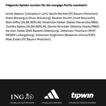
Folgende Spieler wurden für die morgige Partie nominiert:
Ismet Akpinar (ratiopharm ulm), Danilo Barthel (FC Bayern München),
Robin Benzing (s.Oliver Würzburg), Bastian Doreth (medi Bayreuth),
Niels Giffey (ALBA BERLIN), Maximilian Kleber (Dallas Mavericks/NBA),
Joshiko Saibou (ALBA BERLIN), Dennis Schröder (Atlanta Hawks/NBA),
Karsten Tadda (EWE Baskets Oldenburg), Johannes Thiemann (MHP
RIESEN Ludwigsburg), Johannes Voigtmann (Baskonia Vitoria/ESP),
Maik Zirbes (FC Bayern München).
OFFIZIELLER HAUPTSPONSOR
OFFIZIELLER AUSRÜSTER
OFFIZIELLER PREMIUM-PARTNER