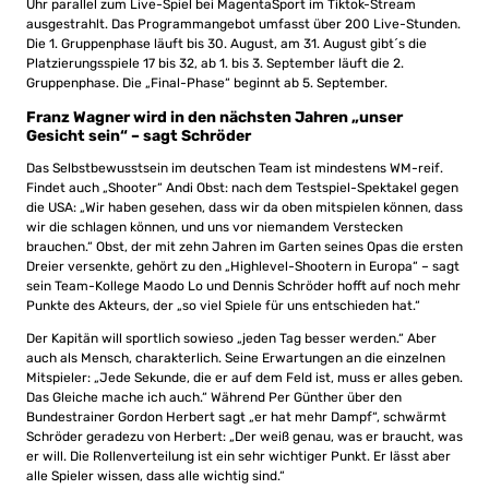
Uhr parallel zum Live-Spiel bei MagentaSport im Tiktok-Stream
ausgestrahlt. Das Programmangebot umfasst über 200 Live-Stunden.
Die 1. Gruppenphase läuft bis 30. August, am 31. August gibt´s die
Platzierungsspiele 17 bis 32, ab 1. bis 3. September läuft die 2.
Gruppenphase. Die „Final-Phase“ beginnt ab 5. September.
Franz Wagner wird in den nächsten Jahren „unser
Gesicht sein“ – sagt Schröder
Das Selbstbewusstsein im deutschen Team ist mindestens WM-reif.
Findet auch „Shooter“ Andi Obst: nach dem Testspiel-Spektakel gegen
die USA: „Wir haben gesehen, dass wir da oben mitspielen können, dass
wir die schlagen können, und uns vor niemandem Verstecken
brauchen.“ Obst, der mit zehn Jahren im Garten seines Opas die ersten
Dreier versenkte, gehört zu den „Highlevel-Shootern in Europa“ – sagt
sein Team-Kollege Maodo Lo und Dennis Schröder hofft auf noch mehr
Punkte des Akteurs, der „so viel Spiele für uns entschieden hat.“
Der Kapitän will sportlich sowieso „jeden Tag besser werden.“ Aber
auch als Mensch, charakterlich. Seine Erwartungen an die einzelnen
Mitspieler: „Jede Sekunde, die er auf dem Feld ist, muss er alles geben.
Das Gleiche mache ich auch.“ Während Per Günther über den
Bundestrainer Gordon Herbert sagt „er hat mehr Dampf“, schwärmt
Schröder geradezu von Herbert: „Der weiß genau, was er braucht, was
er will. Die Rollenverteilung ist ein sehr wichtiger Punkt. Er lässt aber
alle Spieler wissen, dass alle wichtig sind.“