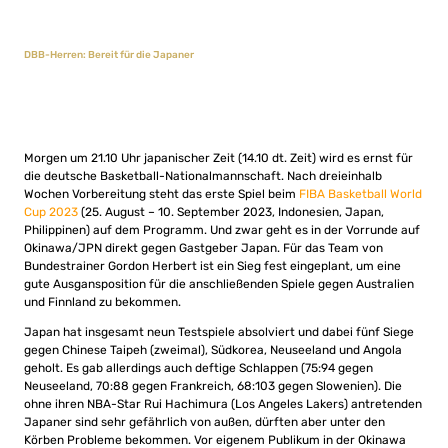
DBB-Herren: Bereit für die Japaner
Morgen um 21.10 Uhr japanischer Zeit (14.10 dt. Zeit) wird es ernst für
die deutsche Basketball-Nationalmannschaft. Nach dreieinhalb
Wochen Vorbereitung steht das erste Spiel beim
FIBA Basketball World
Cup 2023
(25. August – 10. September 2023, Indonesien, Japan,
Philippinen) auf dem Programm. Und zwar geht es in der Vorrunde auf
Okinawa/JPN direkt gegen Gastgeber Japan. Für das Team von
Bundestrainer Gordon Herbert ist ein Sieg fest eingeplant, um eine
gute Ausgansposition für die anschließenden Spiele gegen Australien
und Finnland zu bekommen.
Japan hat insgesamt neun Testspiele absolviert und dabei fünf Siege
gegen Chinese Taipeh (zweimal), Südkorea, Neuseeland und Angola
geholt. Es gab allerdings auch deftige Schlappen (75:94 gegen
Neuseeland, 70:88 gegen Frankreich, 68:103 gegen Slowenien). Die
ohne ihren NBA-Star Rui Hachimura (Los Angeles Lakers) antretenden
Japaner sind sehr gefährlich von außen, dürften aber unter den
Körben Probleme bekommen. Vor eigenem Publikum in der Okinawa