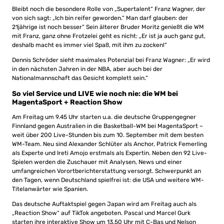
Bleibt noch die besondere Rolle von „Supertalent“ Franz Wagner, der
von sich sagt: „Ich bin reifer geworden.“ Man darf glauben: der
21jährige ist noch besser“ Sein älterer Bruder Moritz genießt die WM
mit Franz, ganz ohne Frotzelei geht es nicht: „Er ist ja auch ganz gut,
deshalb macht es immer viel Spaß, mit ihm zu zocken!“
Dennis Schröder sieht maximales Potenzial bei Franz Wagner: „Er wird
in den nächsten Jahren in der NBA, aber auch bei der
Nationalmannschaft das Gesicht komplett sein.“
So viel Service und LIVE wie noch nie: die WM bei
MagentaSport + Reaction Show
Am Freitag um 9.45 Uhr starten u.a. die deutsche Gruppengegner
Finnland gegen Australien in die Basketball-WM bei MagentaSport –
weit über 200 Live-Stunden bis zum 10. September mit dem besten
WM-Team. Neu sind Alexander Schlüter als Anchor, Patrick Femerling
als Experte und Ireti Amojo erstmals als Expertin. Neben den 92 Live-
Spielen werden die Zuschauer mit Analysen, News und einer
umfangreichen Vorortberichterstattung versorgt. Schwerpunkt an
den Tagen, wenn Deutschland spielfrei ist: die USA und weitere WM-
Titelanwärter wie Spanien.
Das deutsche Auftaktspiel gegen Japan wird am Freitag auch als
„Reaction Show“ auf TikTok angeboten. Pascal und Marcel Gurk
starten ihre interaktive Show um 13.50 Uhr mit C-Bas und Nelson