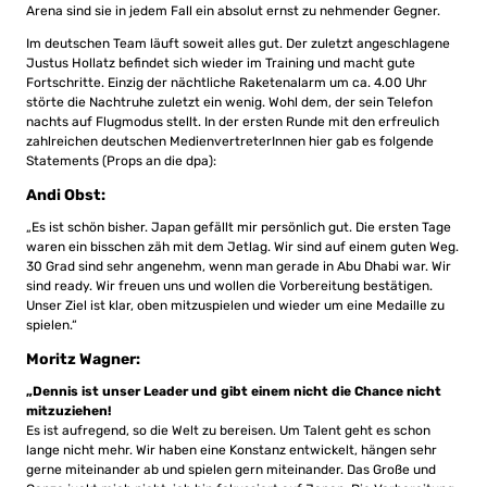
Arena sind sie in jedem Fall ein absolut ernst zu nehmender Gegner.
Im deutschen Team läuft soweit alles gut. Der zuletzt angeschlagene
Justus Hollatz befindet sich wieder im Training und macht gute
Fortschritte. Einzig der nächtliche Raketenalarm um ca. 4.00 Uhr
störte die Nachtruhe zuletzt ein wenig. Wohl dem, der sein Telefon
nachts auf Flugmodus stellt. In der ersten Runde mit den erfreulich
zahlreichen deutschen MedienvertreterInnen hier gab es folgende
Statements (Props an die dpa):
Andi Obst:
„Es ist schön bisher. Japan gefällt mir persönlich gut. Die ersten Tage
waren ein bisschen zäh mit dem Jetlag. Wir sind auf einem guten Weg.
30 Grad sind sehr angenehm, wenn man gerade in Abu Dhabi war. Wir
sind ready. Wir freuen uns und wollen die Vorbereitung bestätigen.
Unser Ziel ist klar, oben mitzuspielen und wieder um eine Medaille zu
spielen.“
Moritz Wagner:
„Dennis ist unser Leader und gibt einem nicht die Chance nicht
mitzuziehen!
Es ist aufregend, so die Welt zu bereisen. Um Talent geht es schon
lange nicht mehr. Wir haben eine Konstanz entwickelt, hängen sehr
gerne miteinander ab und spielen gern miteinander. Das Große und