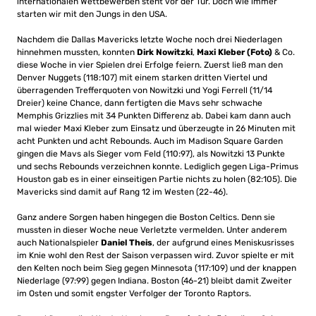
internationalen Wettbewerben steht vor der Tür. Doch wie immer
starten wir mit den Jungs in den USA.
Nachdem die Dallas Mavericks letzte Woche noch drei Niederlagen
hinnehmen mussten, konnten
Dirk Nowitzki
,
Maxi Kleber (Foto)
& Co.
diese Woche in vier Spielen drei Erfolge feiern. Zuerst ließ man den
Denver Nuggets (118:107) mit einem starken dritten Viertel und
überragenden Trefferquoten von Nowitzki und Yogi Ferrell (11/14
Dreier) keine Chance, dann fertigten die Mavs sehr schwache
Memphis Grizzlies mit 34 Punkten Differenz ab. Dabei kam dann auch
mal wieder Maxi Kleber zum Einsatz und überzeugte in 26 Minuten mit
acht Punkten und acht Rebounds. Auch im Madison Square Garden
gingen die Mavs als Sieger vom Feld (110:97), als Nowitzki 13 Punkte
und sechs Rebounds verzeichnen konnte. Lediglich gegen Liga-Primus
Houston gab es in einer einseitigen Partie nichts zu holen (82:105). Die
Mavericks sind damit auf Rang 12 im Westen (22-46).
Ganz andere Sorgen haben hingegen die Boston Celtics. Denn sie
mussten in dieser Woche neue Verletzte vermelden. Unter anderem
auch Nationalspieler
Daniel Theis
, der aufgrund eines Meniskusrisses
im Knie wohl den Rest der Saison verpassen wird. Zuvor spielte er mit
den Kelten noch beim Sieg gegen Minnesota (117:109) und der knappen
Niederlage (97:99) gegen Indiana. Boston (46-21) bleibt damit Zweiter
im Osten und somit engster Verfolger der Toronto Raptors.