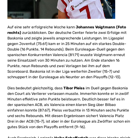
Auf eine sehr erfolgreiche Woche kann
Johannes Voigtmann (Foto
rechts)
zurückblicken. Der deutsche Center feierte zwei Erfolge mit
Baskonia und zeigte jeweils ansprechende Leistungen. Im Ligaspiel
gegen Joventut (75:61) kam er in 25 Minuten auf ein starkes Double-
Double (16 Punkte, 14 Rebounds). Beim Euroleague-Duell gegen den
spanischen Konkurrenten Valencia (81:71) wusste Voigtmann erneut
seine Einsatzzeit von 30 Minuten zu nutzen. Am Ende standen 16
Punkte, neun Rebounds und zwei Vorlagen bei ihm auf dem
Scoreboard. Baskonia ist in der Liga weiterhin Zweiter (15-7) und
schnuppert in der Euroleague als Neunter an den Playoffs (12-13).
Dies bedeutet gleichzeitig, dass
Tibor Pleiss
im Duell gegen Baskonia
den Court als Verlierer verlassen musste. Immerhin konnte er in zwölf
Minuten effektive zehn Punkte beisteuern. Deutlich besser lief es in
der spanischen ACB, als Valencia einen klaren Sieg über Bilbao
einfahren konnte (87:67). Pleiss verbuchte in 13 Minuten sechs Punkte
und sechs Rebounds. Mit diesen Ergebnissen sichert Valencia Platz
Drei in der ACB (15-7), ist aber in der Euroleague als Zwölfter schon ein
gutes Stück von den Playoffs entfernt (9-16).