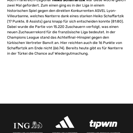
Auch Frankreich-Legionär
Heiko Schaffartzik
war diese Woche gleich
zwei Mal gefordert. Zum einen ging es in der Liga in einem
historischen Spiel gegen den direkten Konkurrenten ASVEL Lyon-
Villeurbanne, welches Nanterre dank eines starken Heiko Schaffartzik
(17 Punkte, 8 Assists) ganz knapp für sich entscheiden konnte (81:80).
Dabei wurde die Partie von 15.220 Zuschauern verfolgt, was einen
neuen Zuchauerrekord für die französische Liga bedeutet. In der
Champions League stand das Achtelfinal-Hinspiel gegen den
türkischen Vertreter Banvit an. Hier reichten auch die 16 Punkte von
Schaffartzik am Ende nicht (66:74). Bereits heute gibt es für Nanterre
in der Türkei die Chance auf Wiedergutmachung.