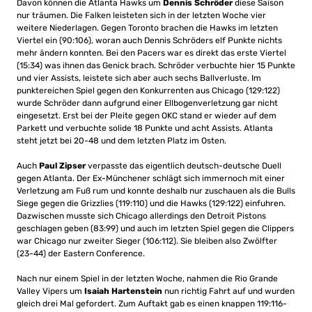
Davon können die Atlanta Hawks um
Dennis Schröder
diese Saison
nur träumen. Die Falken leisteten sich in der letzten Woche vier
weitere Niederlagen. Gegen Toronto brachen die Hawks im letzten
Viertel ein (90:106), woran auch Dennis Schröders elf Punkte nichts
mehr ändern konnten. Bei den Pacers war es direkt das erste Viertel
(15:34) was ihnen das Genick brach. Schröder verbuchte hier 15 Punkte
und vier Assists, leistete sich aber auch sechs Ballverluste. Im
punktereichen Spiel gegen den Konkurrenten aus Chicago (129:122)
wurde Schröder dann aufgrund einer Ellbogenverletzung gar nicht
eingesetzt. Erst bei der Pleite gegen OKC stand er wieder auf dem
Parkett und verbuchte solide 18 Punkte und acht Assists. Atlanta
steht jetzt bei 20-48 und dem letzten Platz im Osten.
Auch
Paul Zipser
verpasste das eigentlich deutsch-deutsche Duell
gegen Atlanta. Der Ex-Münchener schlägt sich immernoch mit einer
Verletzung am Fuß rum und konnte deshalb nur zuschauen als die Bulls
Siege gegen die Grizzlies (119:110) und die Hawks (129:122) einfuhren.
Dazwischen musste sich Chicago allerdings den Detroit Pistons
geschlagen geben (83:99) und auch im letzten Spiel gegen die Clippers
war Chicago nur zweiter Sieger (106:112). Sie bleiben also Zwölfter
(23-44) der Eastern Conference.
Nach nur einem Spiel in der letzten Woche, nahmen die Rio Grande
Valley Vipers um
Isaiah Hartenstein
nun richtig Fahrt auf und wurden
gleich drei Mal gefordert. Zum Auftakt gab es einen knappen 119:116-