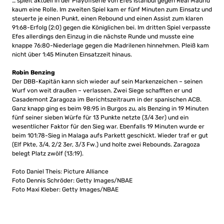
… spielt aktuell in der Playoffserie von Efes Istanbul gegen Real Madrid
kaum eine Rolle. Im zweiten Spiel kam er fünf Minuten zum Einsatz und
steuerte je einen Punkt, einen Rebound und einen Assist zum klaren
91:68-Erfolg (2:0) gegen die Königlichen bei. Im dritten Spiel verpasste
Efes allerdings den Einzug in die nächste Runde und musste eine
knappe 76:80-Niederlage gegen die Madrilenen hinnehmen. Pleiß kam
nicht über 1:45 Minuten Einsatzzeit hinaus.
Robin Benzing
Der DBB-Kapitän kann sich wieder auf sein Markenzeichen – seinen
Wurf von weit draußen – verlassen. Zwei Siege schafften er und
Casademont Zaragoza im Berichtszeitraum in der spanischen ACB.
Ganz knapp ging es beim 98:95 in Burgos zu, als Benzing in 19 Minuten
fünf seiner sieben Würfe für 13 Punkte netzte (3/4 3er) und ein
wesentlicher Faktor für den Sieg war. Ebenfalls 19 Minuten wurde er
beim 101:78-Sieg in Malaga aufs Parkett geschickt. Wieder traf er gut
(Elf Pkte, 3/4, 2/2 3er, 3/3 Fw.) und holte zwei Rebounds. Zaragoza
belegt Platz zwölf (13:19).
Foto Daniel Theis: Picture Alliance
Foto Dennis Schröder: Getty Images/NBAE
Foto Maxi Kleber: Getty Images/NBAE