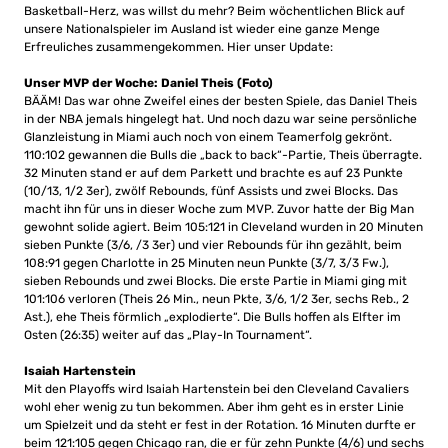
Basketball-Herz, was willst du mehr? Beim wöchentlichen Blick auf
unsere Nationalspieler im Ausland ist wieder eine ganze Menge
Erfreuliches zusammengekommen. Hier unser Update:
Unser MVP der Woche: Daniel Theis (Foto)
BÄÄM! Das war ohne Zweifel eines der besten Spiele, das Daniel Theis
in der NBA jemals hingelegt hat. Und noch dazu war seine persönliche
Glanzleistung in Miami auch noch von einem Teamerfolg gekrönt.
110:102 gewannen die Bulls die „back to back“-Partie, Theis überragte.
32 Minuten stand er auf dem Parkett und brachte es auf 23 Punkte
(10/13, 1/2 3er), zwölf Rebounds, fünf Assists und zwei Blocks. Das
macht ihn für uns in dieser Woche zum MVP. Zuvor hatte der Big Man
gewohnt solide agiert. Beim 105:121 in Cleveland wurden in 20 Minuten
sieben Punkte (3/6, /3 3er) und vier Rebounds für ihn gezählt, beim
108:91 gegen Charlotte in 25 Minuten neun Punkte (3/7, 3/3 Fw.),
sieben Rebounds und zwei Blocks. Die erste Partie in Miami ging mit
101:106 verloren (Theis 26 Min., neun Pkte, 3/6, 1/2 3er, sechs Reb., 2
Ast.), ehe Theis förmlich „explodierte“. Die Bulls hoffen als Elfter im
Osten (26:35) weiter auf das „Play-In Tournament“.
Isaiah Hartenstein
Mit den Playoffs wird Isaiah Hartenstein bei den Cleveland Cavaliers
wohl eher wenig zu tun bekommen. Aber ihm geht es in erster Linie
um Spielzeit und da steht er fest in der Rotation. 16 Minuten durfte er
beim 121:105 gegen Chicago ran, die er für zehn Punkte (4/6) und sechs