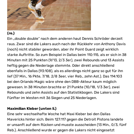
(re.)
Ein „double double“ nach dem anderen haut Dennis Schröder derzeit
raus. Zwar sind die Lakers auch nach der Rückkehr von Anthony Davis
(noch) nicht stabiler geworden, aber ihr Point Guard zeigt wirklich
starke Auftritte. So zum Beispiel in Dallas beim 110:115, als er sich in 38
Minuten mit 25 Punkten (9/13, 2/3 3er), zwei Rebounds und 13 Assists
heftig gegen die Niederlage stemmte. Oder direkt anschließend
ebenfalls in Dallas (93:108), als es allerdings nicht ganz so gut für ihn
lief (37 Min., 16 Pkte, 7/18, 2/8 3eer, vier Reb., zehn Ast.). Das 114:103
bei den Orlando Magic wäre ohne den DBB-Akteur kaum möglich
gewesen. In 38 Minuten brachte er 21 Punkte (10/18, 1/3 3er), zwei
Rebounds und zehn Assists auf den Statistikbogen. Die Lakers sind
Fünfter im Westen mit 36 Siegen und 25 Niederlagen.
Maximilian Kleber (unten li.)
Eine sehr wechselhafte Woche hat Maxi Kleber bei den Dallas
Mavericks hinter sich. Beim 127:117 gegen die Detroit Pistons landete
er unsanft auf dem Rücken und musste ausscheiden (13 Min., 0/3, fünf
Reb.). Anschließend wurde er gegen die Lakers nicht eingesetzt