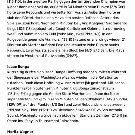
(115:110). In der zweiten Partie gegen den amtierenden Champion war
Kleber dann aber voll da, erzielte in 34 Minuten neun Punkte (3/6 3er),
holte zehn Rebounds und verteilte fünf Assists. Außerdem holte er
sich den Gürtel, der bei den Mavs den besten Defense-Akteur des
Spiels auszeichnet. Nach zehn Minuten bei „Angstgegner“ Sacramento
Kings (106:113) beobachtete Coach Carlisle bei Kleber ein „not moving
well“ und nahm ihn vom Feld (zehn Min., zwei Pkte, 1/1). In der
Folgepartie gegen die Warriors (133:103) stand er allerdings wieder 21
Minuten als Starter auf dem Feld und steuerte zehn Punkte sechs
Rebounds, zwei Assists sowie einen Block bei (4/6, 2/3 3er).
Die Mavs
stehen im Westen auf Platz sechs (34:27).
Isaac Bonga
Kurzzeitig durfte sich Isaac Bonga Hoffnung machen, mitten während
der Siegesserie der Washington Wizards wieder in die Rotation zu
rutschen. Doch diese Hoffnung wurde zuletzt jäh gestoppt. Mit sechs
Punkten (2/3) in guten zehn Minuten trug Bonga zunächst zum
118:114-Erfolg gegen die Golden State Warriors bei. Dann durfte er
sogar starten und kam in zehn Minuten bei den Oklahoma City Thunder
(129:109) auf drei Punkte (1/3 3er) und zwei Rebounds, ehe es zweimal
„did not play“ hieß (119:110 vs Cleveland / 143:146 OT vs San Antonio
Spurs). Washington würde nach aktuellem Stand als Zehnter (27:34) im
Osten ins „Play-In Tournament“ einziehen.
Moritz Wagner