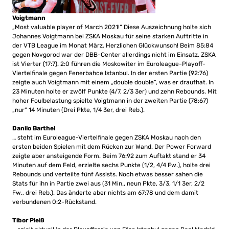
Voigtmann
„Most valuable player of March 2021!“ Diese Auszeichnung holte sich
Johannes Voigtmann bei ZSKA Moskau für seine starken Auftritte in
der VTB League im Monat März. Herzlichen Glückwunsch! Beim 85:84
gegen Novgorod war der DBB-Center allerdings nicht im Einsatz. ZSKA
ist Vierter (17:7). 2:0 führen die Moskowiter im Euroleague-Playoff-
Viertelfinale gegen Fenerbahce Istanbul. In der ersten Partie (92:76)
zeigte auch Voigtmann mit einem „double double“, was er draufhat. In
23 Minuten holte er zwölf Punkte (4/7, 2/3 3er) und zehn Rebounds. Mit
hoher Foulbelastung spielte Voigtmann in der zweiten Partie (78:67)
„nur“ 14 Minuten (Drei Pkte, 1/4 3er, drei Reb.).
Danilo Barthel
… steht im Euroleague-Viertelfinale gegen ZSKA Moskau nach den
ersten beiden Spielen mit dem Rücken zur Wand. Der Power Forward
zeigte aber ansteigende Form. Beim 76:92 zum Auftakt stand er 34
Minuten auf dem Feld, erzielte sechs Punkte (1/2, 4/4 Fw.), holte drei
Rebounds und verteilte fünf Assists. Noch etwas besser sahen die
Stats für ihn in Partie zwei aus (31 Min., neun Pkte, 3/3, 1/1 3er, 2/2
Fw., drei Reb.). Das änderte aber nichts am 67:78 und dem damit
verbundenen 0:2-Rückstand.
Tibor Pleiß