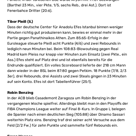
(Barthel 23 Min., vier Pkte, 1/5, sechs Reb., drei Ast.). Dort ist
Fenerbahce Dritter (20:6).
Tibor Pleiß (li.)
Dass der deutsche Center für Anadolu Efes Istanbul binnen weniger
Minuten richtig gut produzieren kann, bewies er einmal mehr in der
Partie gegen Panathinaikos Athen. Zum 85:65-Erfolg in der
Euroleague steuerte Pleiß acht Punkte (4/6) und zwei Rebounds in
lediglich neun Minuten bei. Beim 108:83-Blowoutsieg gegen Real
Madrid kam Pleiss nur knapp vier Minuten zum Einsatz (zwei Pkte., ein
Ass.) Efes steht auf Platz drei und ist ebenfalls bereits für die
Endrunde qualifiziert. Ein volles Scoreboard lieferte der 218 cm Mann
dann wieder in der BSL beim 87:80 gegen Petkim. 18 Punkte (7/8, 2/3
3er), drei Rebounds, drei Assists und zwei Steals gingen in 23 Minuten
auf sein Konto. Efes ist dort Tabellenführer (25:1).
Robin Benzing
In der ACB blieb Casademont Zaragoza um Robin Benzing in der
vergangenen Woche spielfrei. Allerdings bleibt man in den Playoffs der
FIBA Champions League weiter auf Final 8-Kurs. In Gruppe L belegen
die Spanier nach einen deutlichen Sieg (105:88) über Dinamo Sassari
weiterhin Platz eins. Benzing traf drei seiner acht Versuche aus dem
Feld (2/2 Fw.) für zehn Punkte und sammelte fünf Rebounds ein.