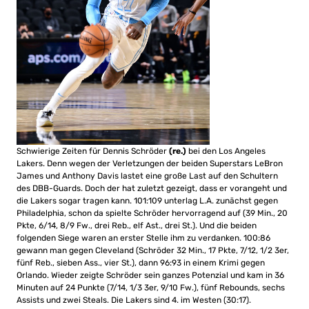
Schwierige Zeiten für Dennis Schröder
(re.)
bei den Los Angeles
Lakers. Denn wegen der Verletzungen der beiden Superstars LeBron
James und Anthony Davis lastet eine große Last auf den Schultern
des DBB-Guards. Doch der hat zuletzt gezeigt, dass er vorangeht und
die Lakers sogar tragen kann. 101:109 unterlag L.A. zunächst gegen
Philadelphia, schon da spielte Schröder hervorragend auf (39 Min., 20
Pkte, 6/14, 8/9 Fw., drei Reb., elf Ast., drei St.). Und die beiden
folgenden Siege waren an erster Stelle ihm zu verdanken. 100:86
gewann man gegen Cleveland (Schröder 32 Min., 17 Pkte, 7/12, 1/2 3er,
fünf Reb., sieben Ass., vier St.), dann 96:93 in einem Krimi gegen
Orlando. Wieder zeigte Schröder sein ganzes Potenzial und kam in 36
Minuten auf 24 Punkte (7/14, 1/3 3er, 9/10 Fw.), fünf Rebounds, sechs
Assists und zwei Steals. Die Lakers sind 4. im Westen (30:17).