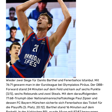
Wieder zwei Siege für Danilo Barthel und Fenerbahce Istanbul. Mit
76:71 gewann man in der Euroleague bei Olympiakos Piräus. Der DBB-
Forward stand 24 Minuten auf dem Feld und kam auf sechs Punkte
(3/5), sechs Rebounds und zwei Steals. Mit dem darauffolgenden
77:68-Triumph über Nationalmannschaftskollege Paul Zipser und
dessen FC Bayern München sicherte sich Fenerbahce das Ticket für
die Playoffs (5. Platz, 20:12). Barthel stand 16 Minuten auf dem
Parkett. In der türkischen BSL wurde Afyon mit 97:87 bezwungen