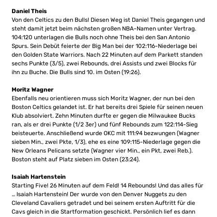
Daniel Theis
Von den Celtics zu den Bulls! Diesen Weg ist Daniel Theis gegangen und
steht damit jetzt beim nächsten großen NBA-Namen unter Vertrag.
104:120 unterlagen die Bulls noch ohne Theis bei den San Antonio
Spurs. Sein Debüt feierte der Big Man bei der 102:116-Niederlage bei
den Golden State Warriors. Nach 22 Minuten auf dem Parkett standen
sechs Punkte (3/5), zwei Rebounds, drei Assists und zwei Blocks für
ihn zu Buche. Die Bulls sind 10. im Osten (19:26).
Moritz Wagner
Ebenfalls neu orientieren muss sich Moritz Wagner, der nun bei den
Boston Celtics gelandet ist. Er hat bereits drei Spiele für seinen neuen
Klub absolviert. Zehn Minuten durfte er gegen die Milwaukee Bucks
ran, als er drei Punkte (1/2 3er) und fünf Rebounds zum 122:114-Sieg
beisteuerte. Anschließend wurde OKC mit 111:94 bezwungen (Wagner
sieben Min., zwei Pkte, 1/3), ehe es eine 109:115-Niederlage gegen die
New Orleans Pelicans setzte (Wagner vier Min., ein Pkt, zwei Reb.).
Boston steht auf Platz sieben im Osten (23:24).
Isaiah Hartenstein
Starting Five! 26 Minuten auf dem Feld! 14 Rebounds! Und das alles für
… Isaiah Hartenstein! Der wurde von den Denver Nuggets zu den
Cleveland Cavaliers getradet und bei seinem ersten Auftritt für die
Cavs gleich in die Startformation geschickt. Persönlich lief es dann