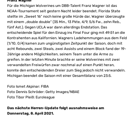
Franz Wagner
Für die Michigan Wolverines um DBB-Talent Franz Wagner ist das
NCAA-Tournament seit gestern Nacht leider beendet. Florida State
stellte im „Sweet 16“ noch keine große Hürde dar, Wagner überzeugte
mit einem „double double“ (35 Min., 13 Pkte, 4/9, 5/6 Fw., zehn Reb.,
fünf Ast.). Gegen UCLA war dann allerdings Endstation. Das
entscheidende Spiel für den Einzug ins Final Four ging mit 49:51 an die
Kontrahenten aus Kalifornien. Wagners Ladehemmungen aus dem Feld
(1/10, 0/4) kamen zum ungünstigsten Zeitpunkt der Saison, doch mit
acht Rebounds, zwei Steals, zwei Assists und einem Block fand der 19-
Jährige andere Möglichkeiten, seinem Team unter die Arme zu
greifen. In der letzten Minute brachte er seine Wolverines mit zwei
verwandelten Freiwürfen zwar nochmal auf einen Punkt heran,
konnte den entscheidenden Dreier zum Sieg jedoch nicht verwandeln.
Michigan beendet die Saison mit einer Gesamtbilanz von 23:5.
Foto Ismet Akpinar: FIBA
Foto Dennis Schröder: Getty Images/NBAE
Foto Tibor Pleiß: Euroleague
Das nächste Herren-Update folgt ausnahmsweise am
Donnerstag, 8. April 2021.