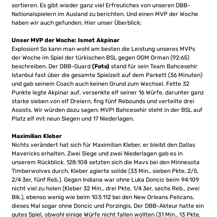
sortieren. Es gibt wieder ganz viel Erfreuliches von unseren DBB-
Nationalspielern im Ausland zu berichten. Und einen MVP der Woche
haben wir auch gefunden. Hier unser Überblick:
Unser MVP der Woche: Ismet Akpinar
Explosion! So kann man wohl am besten die Leistung unseres MVPs
der Woche im Spiel der türkischen BSL gegen OGM Orman (92:65)
beschreiben. Der DBB-Guard
(Foto)
stand für sein Team Bahcesehir
Istanbul fast über die gesamte Spielzeit auf dem Parkett (36 Minuten)
und gab seinem Coach auch keinen Grund zum Wechsel. Fette 32
Punkte legte Akpinar auf, versenkte elf seiner 16 Würfe, darunter ganz
starke sieben von elf Dreiern, fing fünf Rebounds und verteilte drei
Assists. Wir würden dazu sagen: MVP! Bahcesehir steht in der BSL auf
Platz elf mit neun Siegen und 17 Niederlagen.
Maximilian Kleber
Nichts verändert hat sich für Maximilian Kleber, er bleibt den Dallas
Mavericks erhalten. Zwei Siege und zwei Niederlagen gab es in
unserem Rückblick. 128:108 setzten sich die Mavs bei den Minnesota
Timberwolves durch, Kleber agierte solide (33 Min., sieben Pkte, 2/5,
2/4 3er, fünf Reb.). Gegen Indiana war ohne Luka Doncic beim 94:109
nicht viel zu holen (Kleber 32 Min., drei Pkte, 1/4 3er, sechs Reb., zwei
Blk.), ebenso wenig wie beim 103:112 bei den New Orleans Pelicans,
dieses Mal sogar ohne Doncic und Porzingis. Der DBB-Akteur hatte ein
gutes Spiel, obwohl einige Würfe nicht fallen wollten (31 Min., 13 Pkte,