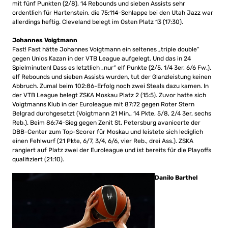
mit fünf Punkten (2/8), 14 Rebounds und sieben Assists sehr
ordentlich für Hartenstein, die 75:114-Schlappe bei den Utah Jazz war
allerdings heftig. Cleveland belegt im Osten Platz 13 (17:30).
Johannes Voigtmann
Fast! Fast hätte Johannes Voigtmann ein seltenes „triple double“
gegen Unics Kazan in der VTB League aufgelegt. Und das in 24
Spielminuten! Dass es letztlich „nur“ elf Punkte (2/5, 1/4 3er, 6/6 Fw.),
elf Rebounds und sieben Assists wurden, tut der Glanzleistung keinen
Abbruch. Zumal beim 102:86-Erfolg noch zwei Steals dazu kamen. In
der VTB League belegt ZSKA Moskau Platz 2 (15:5). Zuvor hatte sich
Voigtmanns Klub in der Euroleague mit 87:72 gegen Roter Stern
Belgrad durchgesetzt (Voigtmann 21 Min., 14 Pkte, 5/8, 2/4 3er, sechs
Reb.). Beim 86:74-Sieg gegen Zenit St. Petersburg avanicerte der
DBB-Center zum Top-Scorer für Moskau und leistete sich lediglich
einen Fehlwurf (21 Pkte, 6/7, 3/4, 6/6, vier Reb., drei Ass.). ZSKA
rangiert auf Platz zwei der Euroleague und ist bereits für die Playoffs
qualifiziert (21:10).
Danilo Barthel