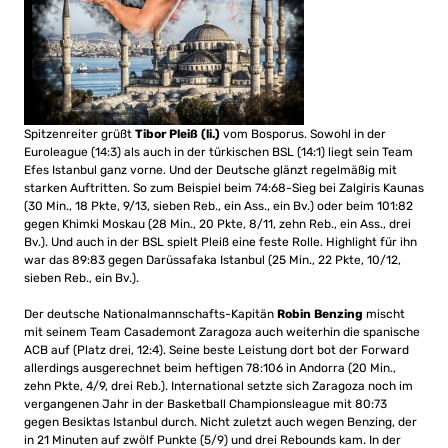
Spitzenreiter grüßt
Tibor Pleiß (li.)
vom Bosporus. Sowohl in der
Euroleague (14:3) als auch in der türkischen BSL (14:1) liegt sein Team
Efes Istanbul ganz vorne. Und der Deutsche glänzt regelmäßig mit
starken Auftritten. So zum Beispiel beim 74:68-Sieg bei Zalgiris Kaunas
(30 Min., 18 Pkte, 9/13, sieben Reb., ein Ass., ein Bv.) oder beim 101:82
gegen Khimki Moskau (28 Min., 20 Pkte, 8/11, zehn Reb., ein Ass., drei
Bv.). Und auch in der BSL spielt Pleiß eine feste Rolle. Highlight für ihn
war das 89:83 gegen Darüssafaka Istanbul (25 Min., 22 Pkte, 10/12,
sieben Reb., ein Bv.).
Der deutsche Nationalmannschafts-Kapitän
Robin Benzing
mischt
mit seinem Team Casademont Zaragoza auch weiterhin die spanische
ACB auf (Platz drei, 12:4). Seine beste Leistung dort bot der Forward
allerdings ausgerechnet beim heftigen 78:106 in Andorra (20 Min.,
zehn Pkte, 4/9, drei Reb.). International setzte sich Zaragoza noch im
vergangenen Jahr in der Basketball Championsleague mit 80:73
gegen Besiktas Istanbul durch. Nicht zuletzt auch wegen Benzing, der
in 21 Minuten auf zwölf Punkte (5/9) und drei Rebounds kam. In der