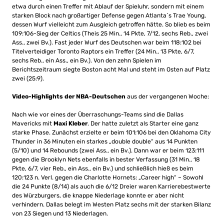
etwa durch einen Treffer mit Ablauf der Spieluhr, sondern mit einem
starken Block nach großartiger Defense gegen Atlanta´s Trae Young,
dessen Wurf vielleicht zum Ausgleich getroffen hätte. So blieb es beim
109:106-Sieg der Celtics (Theis 25 Min., 14 Pkte, 7/12, sechs Reb., zwei
Ass., zwei Bv.). Fast jeder Wurf des Deutschen war beim 118:102 bei
Titelverteidiger Toronto Raptors ein Treffer (24 Min., 13 Pkte, 6/7,
sechs Reb., ein Ass., ein Bv.). Von den zehn Spielen im
Berichtszeitraum siegte Boston acht Mal und steht im Osten auf Platz
zwei (25:9).
Video-Highlights der NBA-Deutschen
aus der vergangenen Woche:
Nach wie vor eines der Überraschungs-Teams sind die Dallas
Mavericks mit
Maxi Kleber
. Der hatte zuletzt als Starter eine ganz
starke Phase. Zunächst erzielte er beim 101:106 bei den Oklahoma City
Thunder in 36 Minuten ein starkes „double double“ aus 14 Punkten
(5/10) und 14 Rebounds (zwei Ass., ein Bv.). Dann war er beim 123:111
gegen die Brooklyn Nets ebenfalls in bester Verfassung (31 Min., 18
Pkte, 6/7, vier Reb., ein Ass., ein Bv.) und schließlich hieß es beim
120:123 n. Verl. gegen die Charlotte Hornets: „Career high“ – Sowohl
die 24 Punkte (8/14) als auch die 6/12 Dreier waren Karrierebestwerte
des Würzburgers, die knappe Niederlage konnte er aber nicht
verhindern. Dallas belegt im Westen Platz sechs mit der starken Bilanz
von 23 Siegen und 13 Niederlagen.