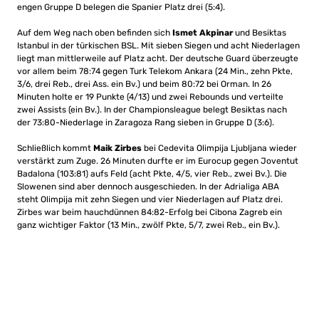
engen Gruppe D belegen die Spanier Platz drei (5:4).
Auf dem Weg nach oben befinden sich
Ismet Akpinar
und Besiktas
Istanbul in der türkischen BSL. Mit sieben Siegen und acht Niederlagen
liegt man mittlerweile auf Platz acht. Der deutsche Guard überzeugte
vor allem beim 78:74 gegen Turk Telekom Ankara (24 Min., zehn Pkte,
3/6, drei Reb., drei Ass. ein Bv.) und beim 80:72 bei Orman. In 26
Minuten holte er 19 Punkte (4/13) und zwei Rebounds und verteilte
zwei Assists (ein Bv.). In der Championsleague belegt Besiktas nach
der 73:80-Niederlage in Zaragoza Rang sieben in Gruppe D (3:6).
Schließlich kommt
Maik Zirbes
bei Cedevita Olimpija Ljubljana wieder
verstärkt zum Zuge. 26 Minuten durfte er im Eurocup gegen Joventut
Badalona (103:81) aufs Feld (acht Pkte, 4/5, vier Reb., zwei Bv.). Die
Slowenen sind aber dennoch ausgeschieden. In der Adrialiga ABA
steht Olimpija mit zehn Siegen und vier Niederlagen auf Platz drei.
Zirbes war beim hauchdünnen 84:82-Erfolg bei Cibona Zagreb ein
ganz wichtiger Faktor (13 Min., zwölf Pkte, 5/7, zwei Reb., ein Bv.).