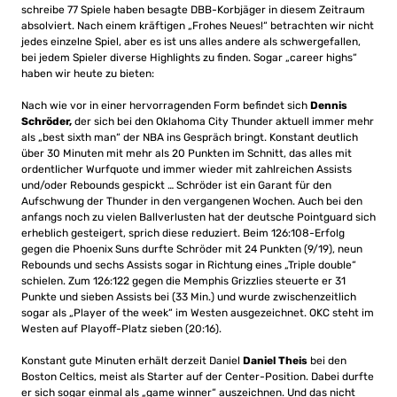
schreibe 77 Spiele haben besagte DBB-Korbjäger in diesem Zeitraum
absolviert. Nach einem kräftigen „Frohes Neues!“ betrachten wir nicht
jedes einzelne Spiel, aber es ist uns alles andere als schwergefallen,
bei jedem Spieler diverse Highlights zu finden. Sogar „career highs“
haben wir heute zu bieten:
Nach wie vor in einer hervorragenden Form befindet sich
Dennis
Schröder,
der sich bei den Oklahoma City Thunder aktuell immer mehr
als „best sixth man“ der NBA ins Gespräch bringt. Konstant deutlich
über 30 Minuten mit mehr als 20 Punkten im Schnitt, das alles mit
ordentlicher Wurfquote und immer wieder mit zahlreichen Assists
und/oder Rebounds gespickt … Schröder ist ein Garant für den
Aufschwung der Thunder in den vergangenen Wochen. Auch bei den
anfangs noch zu vielen Ballverlusten hat der deutsche Pointguard sich
erheblich gesteigert, sprich diese reduziert. Beim 126:108-Erfolg
gegen die Phoenix Suns durfte Schröder mit 24 Punkten (9/19), neun
Rebounds und sechs Assists sogar in Richtung eines „Triple double“
schielen. Zum 126:122 gegen die Memphis Grizzlies steuerte er 31
Punkte und sieben Assists bei (33 Min.) und wurde zwischenzeitlich
sogar als „Player of the week“ im Westen ausgezeichnet. OKC steht im
Westen auf Playoff-Platz sieben (20:16).
Konstant gute Minuten erhält derzeit Daniel
Daniel Theis
bei den
Boston Celtics, meist als Starter auf der Center-Position. Dabei durfte
er sich sogar einmal als „game winner“ auszeichnen. Und das nicht