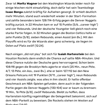
Zwar ist
Moritz Wagner
bei den Washington Wizards leider noch für
einige Wochen nicht einsatzfähig, doch dafür hat sein Teamkollege
Isaac Bonga
zuletzt kräftig für Aufsehen gesorgt. Er erhielt deutlich
mehr Minuten, stand auch wiederholt wieder in der Start-Formation
und zahlte besonders beim 128:114-Erfolg gegen die Denver Nuggets
kräftig zurück. In 22 Minuten kam er auf 15 Punkte (5/6, „career high“)
und vier Rebounds. Und der deutsche Youngster ließ gleich noch eine
starke Partie folgen. In 32 Minuten gegen die Boston Celtics holte er
zehn Punkte (5/8), sieben Rebounds, einen Assist (ein Bv.). Mit den
Playoffs wird es für die Wizards aber ganz schwierig, sie liegen im
Osten auf Platz zwölf (12:24).
Nach einigen „did not play“ bot sich für
Isaiah Hartenstein
bei den
Houston Rockets dann endlich die Chance auf satte NBA-Minuten. Und
diese Chance nutzte der Deutsche ganz hervorragend. Schon beim
108:98 gegen die Brooklyn Nets agierte er stark (25 Min., neun Pkte,
4/7, 13 Pkte, ein Ass., zwei Bv.), ehe er beim 127:112 bei den New
Orleans Pelicans mit 19 Punkten (9/11, „career high“), neun Rebounds
und vier Assists zeigte, was alles in ihm steckt. Er hatte offenbar
Geschmack am NBA-Spielen gefunden, denn auch in der folgenden
Partie gegen die Denver Nuggets (130:104) war er kaum zu bremsen:
19 Min., 16 Pkte (6/8), zwölf Rebounds. Bleibt zu hoffen, dass
Hartenstein künftig regelmäßiger die Gelegenheit bekommt, sich auf
dem NBA-Parkett zu beweisen. Die Rockets stehen im Westen auf
Platz drei (24:11).