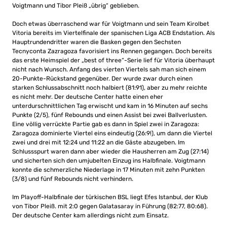
Voigtmann und Tibor Pleiß „übrig“ geblieben.
Doch etwas überraschend war für Voigtmann und sein Team Kirolbet
Vitoria bereits im Viertelfinale der spanischen Liga ACB Endstation. Als
Hauptrundendritter waren die Basken gegen den Sechsten
Tecnyconta Zazragoza favorisiert ins Rennen gegangen. Doch bereits
das erste Heimspiel der „best of three“-Serie lief für Vitoria überhaupt
nicht nach Wunsch. Anfang des vierten Viertels sah man sich einem
20-Punkte-Rückstand gegenüber. Der wurde zwar durch einen
starken Schlussabschnitt noch halbiert (81:91), aber zu mehr reichte
es nicht mehr. Der deutsche Center hatte einen eher
unterdurschnittlichen Tag erwischt und kam in 16 Minuten auf sechs
Punkte (2/5), fünf Rebounds und einen Assist bei zwei Ballverlusten.
Eine völlig verrückte Partie gab es dann in Spiel zwei in Zaragoza:
Zaragoza dominierte Viertel eins eindeutig (26:9!), um dann die Viertel
zwei und drei mit 12:24 und 11:22 an die Gäste abzugeben. Im
Schlussspurt waren dann aber wieder die Hausherren am Zug (27:14)
und sicherten sich den umjubelten Einzug ins Halbfinale. Voigtmann
konnte die schmerzliche Niederlage in 17 Minuten mit zehn Punkten
(3/8) und fünf Rebounds nicht verhindern.
Im Playoff-Halbfinale der türkischen BSL liegt Efes Istanbul, der Klub
von Tibor Pleiß. mit 2:0 gegen Galatasaray in Führung (82:77, 80:68).
Der deutsche Center kam allerdings nicht zum Einsatz.