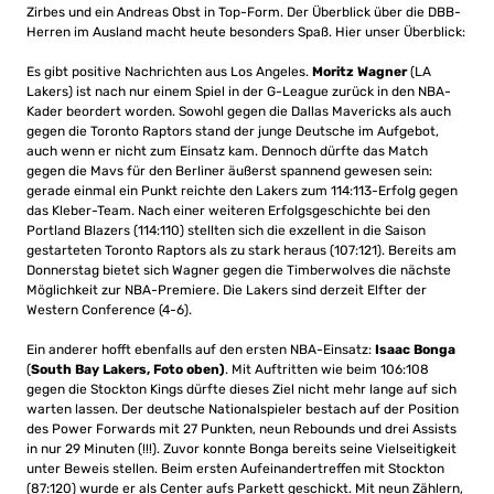
Zirbes und ein Andreas Obst in Top-Form. Der Überblick über die DBB-
Herren im Ausland macht heute besonders Spaß. Hier unser Überblick:
Es gibt positive Nachrichten aus Los Angeles.
Moritz Wagner
(LA
Lakers) ist nach nur einem Spiel in der G-League zurück in den NBA-
Kader beordert worden. Sowohl gegen die Dallas Mavericks als auch
gegen die Toronto Raptors stand der junge Deutsche im Aufgebot,
auch wenn er nicht zum Einsatz kam. Dennoch dürfte das Match
gegen die Mavs für den Berliner äußerst spannend gewesen sein:
gerade einmal ein Punkt reichte den Lakers zum 114:113-Erfolg gegen
das Kleber-Team. Nach einer weiteren Erfolgsgeschichte bei den
Portland Blazers (114:110) stellten sich die exzellent in die Saison
gestarteten Toronto Raptors als zu stark heraus (107:121). Bereits am
Donnerstag bietet sich Wagner gegen die Timberwolves die nächste
Möglichkeit zur NBA-Premiere. Die Lakers sind derzeit Elfter der
Western Conference (4-6).
Ein anderer hofft ebenfalls auf den ersten NBA-Einsatz:
Isaac Bonga
(
South Bay Lakers, Foto oben)
. Mit Auftritten wie beim 106:108
gegen die Stockton Kings dürfte dieses Ziel nicht mehr lange auf sich
warten lassen. Der deutsche Nationalspieler bestach auf der Position
des Power Forwards mit 27 Punkten, neun Rebounds und drei Assists
in nur 29 Minuten (!!!). Zuvor konnte Bonga bereits seine Vielseitigkeit
unter Beweis stellen. Beim ersten Aufeinandertreffen mit Stockton
(87:120) wurde er als Center aufs Parkett geschickt. Mit neun Zählern,