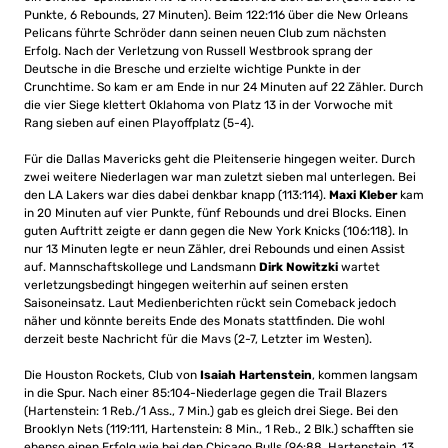
Punkte, 6 Rebounds, 27 Minuten). Beim 122:116 über die New Orleans
Pelicans führte Schröder dann seinen neuen Club zum nächsten
Erfolg. Nach der Verletzung von Russell Westbrook sprang der
Deutsche in die Bresche und erzielte wichtige Punkte in der
Crunchtime. So kam er am Ende in nur 24 Minuten auf 22 Zähler. Durch
die vier Siege klettert Oklahoma von Platz 13 in der Vorwoche mit
Rang sieben auf einen Playoffplatz (5-4).
Für die Dallas Mavericks geht die Pleitenserie hingegen weiter. Durch
zwei weitere Niederlagen war man zuletzt sieben mal unterlegen. Bei
den LA Lakers war dies dabei denkbar knapp (113:114).
Maxi Kleber
kam
in 20 Minuten auf vier Punkte, fünf Rebounds und drei Blocks. Einen
guten Auftritt zeigte er dann gegen die New York Knicks (106:118). In
nur 13 Minuten legte er neun Zähler, drei Rebounds und einen Assist
auf. Mannschaftskollege und Landsmann
Dirk Nowitzki
wartet
verletzungsbedingt hingegen weiterhin auf seinen ersten
Saisoneinsatz. Laut Medienberichten rückt sein Comeback jedoch
näher und könnte bereits Ende des Monats stattfinden. Die wohl
derzeit beste Nachricht für die Mavs (2-7, Letzter im Westen).
Die Houston Rockets, Club von
Isaiah Hartenstein
, kommen langsam
in die Spur. Nach einer 85:104-Niederlage gegen die Trail Blazers
(Hartenstein: 1 Reb./1 Ass., 7 Min.) gab es gleich drei Siege. Bei den
Brooklyn Nets (119:111, Hartenstein: 8 Min., 1 Reb., 2 Blk.) schafften sie
ebenso einen Erfolg wie bei den Chicago Bulls (96:88, Hartenstein, 13.