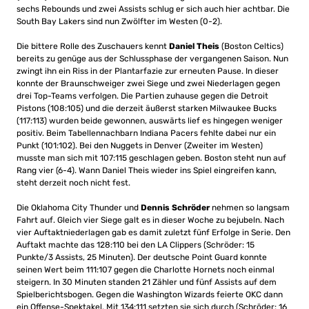
sechs Rebounds und zwei Assists schlug er sich auch hier achtbar. Die
South Bay Lakers sind nun Zwölfter im Westen (0-2).
Die bittere Rolle des Zuschauers kennt
Daniel Theis
(Boston Celtics)
bereits zu genüge aus der Schlussphase der vergangenen Saison. Nun
zwingt ihn ein Riss in der Plantarfazie zur erneuten Pause. In dieser
konnte der Braunschweiger zwei Siege und zwei Niederlagen gegen
drei Top-Teams verfolgen. Die Partien zuhause gegen die Detroit
Pistons (108:105) und die derzeit äußerst starken Milwaukee Bucks
(117:113) wurden beide gewonnen, auswärts lief es hingegen weniger
positiv. Beim Tabellennachbarn Indiana Pacers fehlte dabei nur ein
Punkt (101:102). Bei den Nuggets in Denver (Zweiter im Westen)
musste man sich mit 107:115 geschlagen geben. Boston steht nun auf
Rang vier (6-4). Wann Daniel Theis wieder ins Spiel eingreifen kann,
steht derzeit noch nicht fest.
Die Oklahoma City Thunder und
Dennis Schröder
nehmen so langsam
Fahrt auf. Gleich vier Siege galt es in dieser Woche zu bejubeln. Nach
vier Auftaktniederlagen gab es damit zuletzt fünf Erfolge in Serie. Den
Auftakt machte das 128:110 bei den LA Clippers (Schröder: 15
Punkte/3 Assists, 25 Minuten). Der deutsche Point Guard konnte
seinen Wert beim 111:107 gegen die Charlotte Hornets noch einmal
steigern. In 30 Minuten standen 21 Zähler und fünf Assists auf dem
Spielberichtsbogen. Gegen die Washington Wizards feierte OKC dann
ein Offense-Spektakel. Mit 134:111 setzten sie sich durch (Schröder: 16