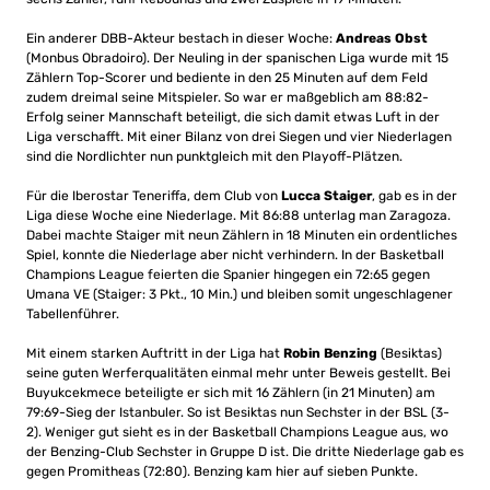
Ein anderer DBB-Akteur bestach in dieser Woche:
Andreas Obst
(Monbus Obradoiro). Der Neuling in der spanischen Liga wurde mit 15
Zählern Top-Scorer und bediente in den 25 Minuten auf dem Feld
zudem dreimal seine Mitspieler. So war er maßgeblich am 88:82-
Erfolg seiner Mannschaft beteiligt, die sich damit etwas Luft in der
Liga verschafft. Mit einer Bilanz von drei Siegen und vier Niederlagen
sind die Nordlichter nun punktgleich mit den Playoff-Plätzen.
Für die Iberostar Teneriffa, dem Club von
Lucca Staiger
, gab es in der
Liga diese Woche eine Niederlage. Mit 86:88 unterlag man Zaragoza.
Dabei machte Staiger mit neun Zählern in 18 Minuten ein ordentliches
Spiel, konnte die Niederlage aber nicht verhindern. In der Basketball
Champions League feierten die Spanier hingegen ein 72:65 gegen
Umana VE (Staiger: 3 Pkt., 10 Min.) und bleiben somit ungeschlagener
Tabellenführer.
Mit einem starken Auftritt in der Liga hat
Robin Benzing
(Besiktas)
seine guten Werferqualitäten einmal mehr unter Beweis gestellt. Bei
Buyukcekmece beteiligte er sich mit 16 Zählern (in 21 Minuten) am
79:69-Sieg der Istanbuler. So ist Besiktas nun Sechster in der BSL (3-
2). Weniger gut sieht es in der Basketball Champions League aus, wo
der Benzing-Club Sechster in Gruppe D ist. Die dritte Niederlage gab es
gegen Promitheas (72:80). Benzing kam hier auf sieben Punkte.