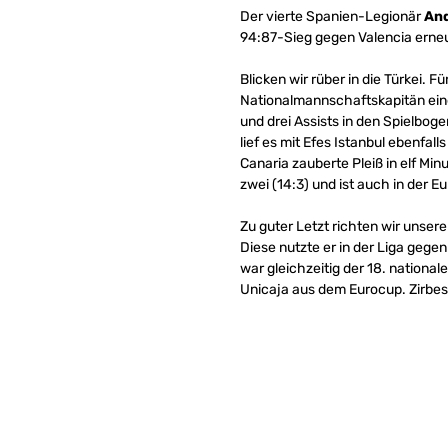
Der vierte Spanien-Legionär
And
94:87-Sieg gegen Valencia erneut
Blicken wir rüber in die Türkei. Fü
Nationalmannschaftskapitän einen
und drei Assists in den Spielboge
lief es mit Efes Istanbul ebenfa
Canaria zauberte Pleiß in elf Min
zwei (14:3) und ist auch in der E
Zu guter Letzt richten wir unsere
Diese nutzte er in der Liga gege
war gleichzeitig der 18. nationa
Unicaja aus dem Eurocup. Zirbes