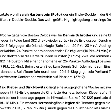
 setzte wohl
Isaiah Hartenstein (Foto)
, der ein Triple-Double in der 
e ein Double-Double. Das wohl größte Highlight gelang allerdings De
Woche gegen die Boston Celtics war für
Dennis Schröder
und seine O
Siegen in Folge fand OKC direkt wieder zurück in die Erfolgsspur. Durch ei
22-Erfolg gegen die Orlando Magic (Schröder: 20 Pkt., 23 Min.). Auch 
r Kabine. 24 Punkte nahm der deutsche Pointguard (16 Pkt., 31 Min.)
und drehten so die Partie zu ihren Gunsten (117:95). Zwei vollkommen 
 OKC in Houston. Mit einer phänomenalen 25-Punkte-Aufholjagd bewies
7 Pkt., 22 Min.). Beim vierten Sieg kam Dennis Schröder nicht zum Einsa
 dennoch. Sein Team fuhr durch den 120:111-Sieg gegen die Portland Tr
der Western Conference weiterhin auf Platz drei (37:19).
Maxi Kleber
und
Dirk Nowitzki
liegt eine ausgeglichene Woche mit zwe
appen 99:93-Erfolg gegen die Charlotte Hornets, bei dem Kleber auf el
 Auch bei der Niederlage gegen die Milwaukee Bucks (107:122) punktete d
kt., 18 Min.). Ein wahres Herzschlagfinale legten die Texaner gegen die 
 Nowitzki: 3 Pkt., 3 Reb., 13 Min.). Auch gegen die Houston Rockets hielt