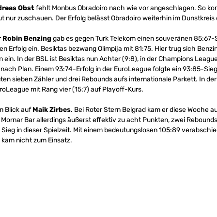
reas Obst
fehlt Monbus Obradoiro nach wie vor angeschlagen. So ko
 nur zuschauen. Der Erfolg belässt Obradoiro weiterhin im Dunstkreis 
r
Robin Benzing
gab es gegen Turk Telekom einen souveränen 85:67-Si
 Erfolg ein. Besiktas bezwang Olimpija mit 81:75. Hier trug sich Benzi
n ein. In der BSL ist Besiktas nun Achter (9:8), in der Champions League
lls nach Plan. Einem 93:74-Erfolg in der EuroLeague folgte ein 93:85-Si
uten sieben Zähler und drei Rebounds aufs internationale Parkett. In der
uroLeague mit Rang vier (15:7) auf Playoff-Kurs.
n Blick auf
Maik Zirbes
. Bei Roter Stern Belgrad kam er diese Woche au
n Mornar Bar allerdings äußerst effektiv zu acht Punkten, zwei Rebound
le Sieg in dieser Spielzeit. Mit einem bedeutungslosen 105:89 verabsch
 kam nicht zum Einsatz.