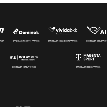
RTNER
OFFIZIELLER PREMIUM-PARTNER
OFFIZIELLER GESUNDHEITSPARTNER
OFFIZIELLER KREUZFAH
OFFIZIELLER HOTELPARTNER
OFFIZIELLER MEDIENPARTNER