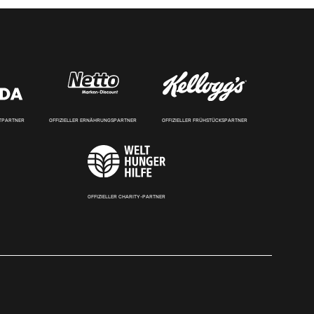
RTPARTNER
OFFIZIELLER ERNÄHRUNGSPARTNER
OFFIZIELLER FRÜHSTÜCKSPARTNER
OFFIZIELLER CHARITY-PARTNER