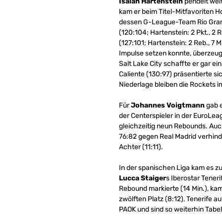
Isaiah Hartenstein
pendelt wei
kam er beim Titel-Mitfavoriten 
dessen G-League-Team Rio Grand
(120:104; Hartenstein: 2 Pkt., 2 
(127:101; Hartenstein: 2 Reb., 7 
Impulse setzen konnte, überzeug
Salt Lake City schaffte er gar e
Caliente (130:97) präsentierte si
Niederlage bleiben die Rockets i
Für
Johannes Voigtmann
gab e
der Centerspieler in der EuroLe
gleichzeitig neun Rebounds. Auch 
76:82 gegen Real Madrid verhinder
Achter (11:11).
In der spanischen Liga kam es z
Lucca Staiger
s Iberostar Teneri
Rebound markierte (14 Min.), kam 
zwölften Platz (8:12), Tenerife 
PAOK und sind so weiterhin Tabel