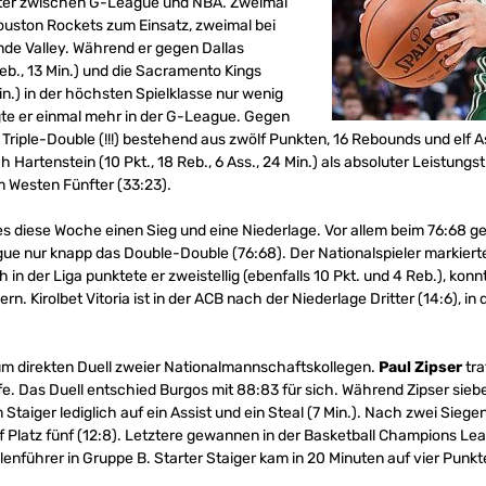
ter zwischen G-League und NBA. Zweimal
Houston Rockets zum Einsatz, zweimal bei
e Valley. Während er gegen Dallas
Reb., 13 Min.) und die Sacramento Kings
Min.) in der höchsten Spielklasse nur wenig
te er einmal mehr in der G-League. Gegen
in Triple-Double (!!!) bestehend aus zwölf Punkten, 16 Rebounds und el
ch Hartenstein (10 Pkt., 18 Reb., 6 Ass., 24 Min.) als absoluter Leistungs
m Westen Fünfter (33:23).
s diese Woche einen Sieg und eine Niederlage. Vor allem beim 76:68
ague nur knapp das Double-Double (76:68). Der Nationalspieler markier
in der Liga punktete er zweistellig (ebenfalls 10 Pkt. und 4 Reb.), konn
n. Kirolbet Vitoria ist in der ACB nach der Niederlage Dritter (14:6), 
um direkten Duell zweier Nationalmannschaftskollegen.
Paul Zipser
tra
fe. Das Duell entschied Burgos mit 88:83 für sich. Während Zipser siebe
Staiger lediglich auf ein Assist und ein Steal (7 Min.). Nach zwei Siegen
auf Platz fünf (12:8). Letztere gewannen in der Basketball Champions L
lenführer in Gruppe B. Starter Staiger kam in 20 Minuten auf vier Punkt