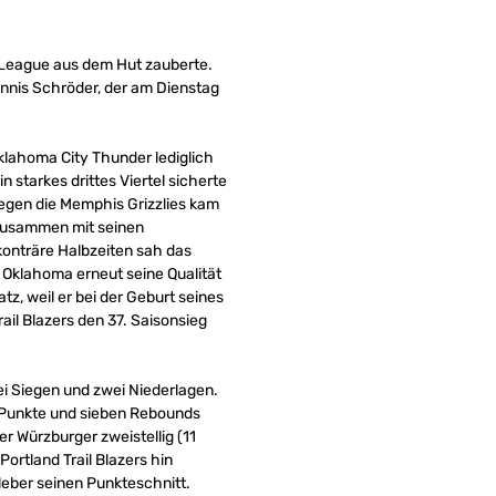
G-League aus dem Hut zauberte.
nnis Schröder, der am Dienstag
klahoma City Thunder lediglich
n starkes drittes Viertel sicherte
gegen die Memphis Grizzlies kam
 zusammen mit seinen
konträre Halbzeiten sah das
 Oklahoma erneut seine Qualität
tz, weil er bei der Geburt seines
ail Blazers den 37. Saisonsieg
i Siegen und zwei Niederlagen.
f Punkte und sieben Rebounds
er Würzburger zweistellig (11
Portland Trail Blazers hin
 Kleber seinen Punkteschnitt.