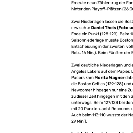
Erneute neun Zähler trug der Forw
hinter den Playoff-Plätzen (26:3
Zwei Niederlagen lassen die Bost
erwischte
Daniel Theis (Foto u
Ende ein Punkt (128:129). Beim 10
Saisonniederlage musste Boston a
Entscheidung in der zweiten, völl
Reb., 16 Min.). Beim Fünften de
Zwei deutliche Niederlagen und 
Angeles Lakers auf dem Papier. L
Pacers kam
Moritz Wagner
dabe
die Boston Celtics (129:128) und 
Newcomer hingegen nur eine Zu
zu dieser Zeit hingegen mit den
unterwegs. Beim 127:128 bei den
mit 20 Punkten, acht Rebounds u
Auch beim 113:110 wusste der Nat
29 Min.).