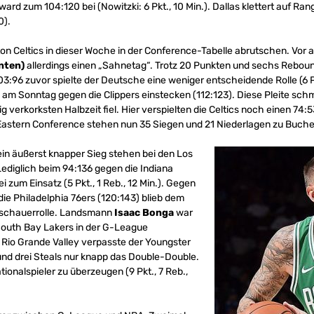
ard zum 104:120 bei (Nowitzki: 6 Pkt., 10 Min.). Dallas klettert auf Rang
0).
on Celtics in dieser Woche in der Conference-Tabelle abrutschen. Vor 
nten)
allerdings einen „Sahnetag“. Trotz 20 Punkten und sechs Rebound
3:96 zuvor spielte der Deutsche eine weniger entscheidende Rolle (6 Pkt
m Sonntag gegen die Clippers einstecken (112:123). Diese Pleite schme
ig verkorksten Halbzeit fiel. Hier verspielten die Celtics noch einen 74:
r Eastern Conference stehen nun 35 Siegen und 21 Niederlagen zu Buche
ein äußerst knapper Sieg stehen bei den Los
ediglich beim 94:136 gegen die Indiana
i zum Einsatz (5 Pkt., 1 Reb., 12 Min.). Gegen
die Philadelphia 76ers (120:143) blieb dem
schauerrolle. Landsmann
Isaac Bonga
war
 South Bay Lakers in der G-League
 Rio Grande Valley verpasste der Youngster
nd drei Steals nur knapp das Double-Double.
ionalspieler zu überzeugen (9 Pkt., 7 Reb.,