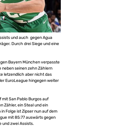
f Assists und auch gegen Agua
träger. Durch drei Siege und eine
 gegen Bayern München verpasste
te neben seinen zehn Zählern
te letzendlich aber nicht das
in der EuroLeague hingegen weiter
f mit San Pablo Burgos auf
n Zähler, ein Steal und ein
 in Folge ist Zipser nun auf dem
eague mit 85:77 auswärts gegen
e und zwei Assists.