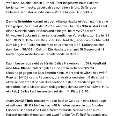
Weekend, Spielpausen in Europe). Über insgesamt neun Partien
berichten wir heute, dabei gab es nur einen Erfolg. Dafür aber
teilweise sehr starke individuelle Vorstellungen. Auf geht´s:
Dennis Schröder
kommt mit den Atlanta Hawks einfach nicht in eine
Erfolgsspur. Zwar trat der Pointguard, der über das NBA Allstar Break
einen Kurztrip nach Deutschland einlegte, beim 92:97 bei den
Milwaukee Bucks mit einer sehr ordentlichen Vorstellung zur Stelle (31
Min., 18 Pkte, 8/16, drei Reb., vier Ass., fünf Bv.), aber das reichte nicht
zum Sieg. Mit Rückenproblemen pausierte der DBB-Nationalspieler
dann beim 98:104 in Detroit. Die Hawks zieren mit 18 Siegen und 41
Niederlagen weiterhin das Tabellenende im Osten.
Kaum besser aus sieht es für die Dallas Mavericks mit
Dirk Nowitzki
und Maxi Kleber
. Zuletzt gab es eine enttäuschende 109:114-
Niederlage gegen die Sacramento Kings. Während Nowitzki mit zwölf
Punkten (4/10), sechs Rebounds, drei Assists und einem Ballverlust in
etwa seinen statistischen Durchschnitt in der laufenden Spielzeit
erreichte, hatte Kleber kaum Gelegenheit sich zu beweisen (Zwei Min.,
ein Reb.). Dallas liegt im Westen auf dem 14. Platz (18:40).
Auch
Daniel Theis
musste mit den Boston Celtics in eine Niederlage
einwilligen. 119:129 hieß es nach 48 Minuten gegen die Los Angeles
Clippers. Der deutsche Powerforward wurde zehn Minuten aufs
Parkett geschickt und kam auf zwei Punkte (0/3), fünf Rebounds und