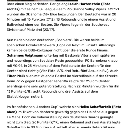
über einen Sieg berichten. Der gelang
Isaiah Hartenstein (Foto
rechts)
mit seinem G-League-Team Rio Grande Valley Vipers. 132:121
wurden die Oklahoma City Blue bezwungen. Der Deutsche war in 20
Minuten mit 16 Punkten (7/12), 13 Rebounds und je einem Assist und
Ballverlust einer der Besten. Die Vipers liegen in der Southwest
Division auf Platz drei (23/17).
Nun zu den beiden deutschen „Spaniern“. Die waren beide im
spanischen Pokalwettbewerb „Copa del Rey“ im Einsatz. Allerdings
kamen beide DBB-Korbjäger nicht über die erste Runde hinaus.
Johannes Voigtmann
unterlag mit Baskonia Vitoria dem späteren
und neuerdings von Svetislav Pesic gecoachten FC Barcelona knapp
mit 90:94. In 25 Minuten auf dem Feld platzte der Knoten für den
Center nicht richtig (Vier Pkte, 2/5, drei Reb., fünf Ass., ein Bv.). Auch
Tibor Pleiß
blieb mit Valencia Basket im Viertelfinale auf der Strecke.
Beim 72:79 gegen Gastgeber Teneriffa zeigte der 218 cm Center
allerdings eine sehr gute Vorstellung. Nach 22 Minuten wurden für ihn
13 Punkte (6/8), acht Rebounds und drei Assists auf dem
Statistikbogen notiert.
Im französischen „Leaders Cup“ wehrte sich
Heiko Schaffartzik (Foto
oben)
im Trikot von Nanterre gewaltig gegen das Halbfinalaus gegen
Le Mans. Doch die Galavorstellung des deutschen Guards genügte
nicht zum Sieg. 26 Punkte (9/17), einen Rebound und zwei Assists legte
Schaffartzik in 33 Minuten auf, erhielt aber zu wenig Unterstützung.