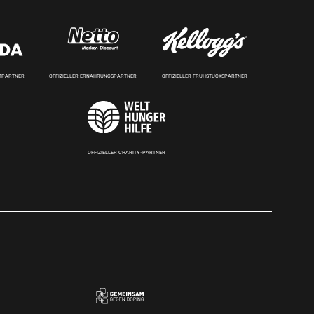
RTPARTNER
OFFIZIELLER ERNÄHRUNGSPARTNER
OFFIZIELLER FRÜHSTÜCKSPARTNER
OFFIZIELLER CHARITY-PARTNER