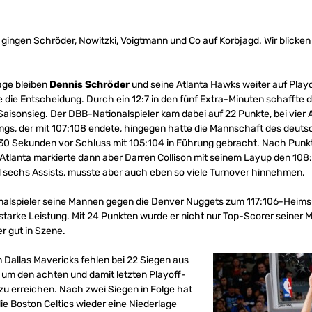
ingen Schröder, Nowitzki, Voigtmann und Co auf Korbjagd. Wir blicken
lage bleiben
Dennis Schröder
und seine Atlanta Hawks weiter auf Playo
me die Entscheidung. Durch ein 12:7 in den fünf Extra-Minuten schafft
aisonsieg. Der DBB-Nationalspieler kam dabei auf 22 Punkte, bei vier 
ings, der mit 107:108 endete, hingegen hatte die Mannschaft des deu
30 Sekunden vor Schluss mit 105:104 in Führung gebracht. Nach Punk
Atlanta markierte dann aber Darren Collison mit seinem Layup den 108:1
 sechs Assists, musste aber auch eben so viele Turnover hinnehmen.
nalspieler seine Mannen gegen die Denver Nuggets zum 117:106-Heimsi
tarke Leistung. Mit 24 Punkten wurde er nicht nur Top-Scorer seiner 
r gut in Szene.
 Dallas Mavericks fehlen bei 22 Siegen aus
e, um den achten und damit letzten Playoff-
zu erreichen. Nach zwei Siegen in Folge hat
ie Boston Celtics wieder eine Niederlage