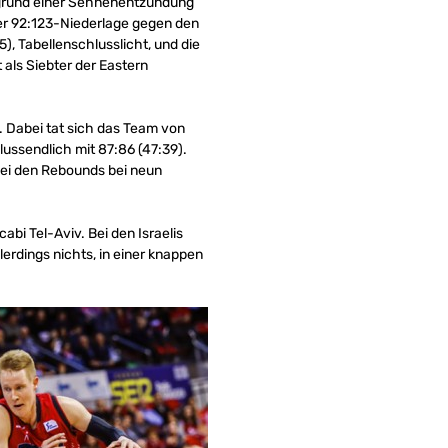
ufgrund einer Sehnenentzündung
ner 92:123-Niederlage gegen den
), Tabellenschlusslicht, und die
 als Siebter der Eastern
a. Dabei tat sich das Team von
ussendlich mit 87:86 (47:39).
bei den Rebounds bei neun
bi Tel-Aviv. Bei den Israelis
lerdings nichts, in einer knappen