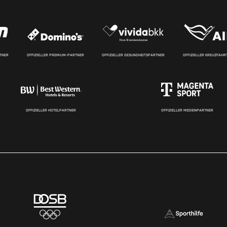
RTNER
OFFIZIELLER PREMIUM-PARTNER
OFFIZIELLER GESUNDHEITSPARTNER
OFFIZIELLER KREUZFAH
OFFIZIELLER HOTELPARTNER
OFFIZIELLER MEDIENPARTNER