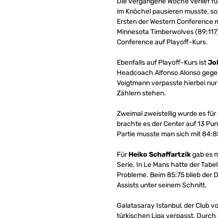
Die vergangene Woche verlief f
im Knöchel pausieren musste, so
Ersten der Western Conference mu
Minnesota Timberwolves (89:117),
Conference auf Playoff-Kurs.
Ebenfalls auf Playoff-Kurs ist
Jo
Headcoach Alfonso Alonso gegen 
Voigtmann verpasste hierbei nur
Zählern stehen.
Zweimal zweistellig wurde es für
brachte es der Center auf 13 Pun
Partie musste man sich mit 84:
Für
Heiko Schaffartzik
gab es m
Serie. In Le Mans hatte der Tabe
Probleme. Beim 85:75 blieb der D
Assists unter seinem Schnitt.
Galatasaray Istanbul, der Club v
türkischen Liga verpasst. Durch 