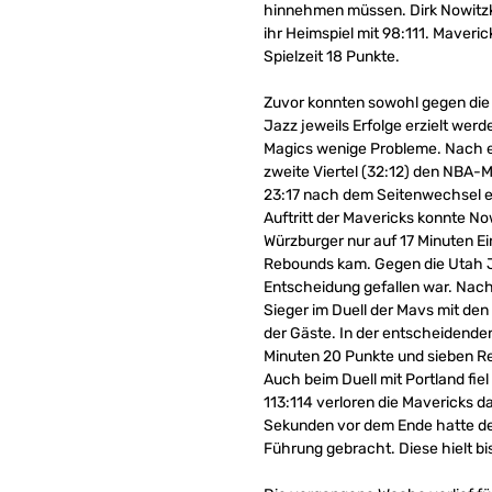
hinnehmen müssen. Dirk Nowitzk
ihr Heimspiel mit 98:111. Maveri
Spielzeit 18 Punkte.
Zuvor konnten sowohl gegen die
Jazz jeweils Erfolge erzielt wer
Magics wenige Probleme. Nach e
zweite Viertel (32:12) den NBA-M
23:17 nach dem Seitenwechsel e
Auftritt der Mavericks konnte No
Würzburger nur auf 17 Minuten E
Rebounds kam. Gegen die Utah Ja
Entscheidung gefallen war. Nach 
Sieger im Duell der Mavs mit den
der Gäste. In der entscheidenden
Minuten 20 Punkte und sieben R
Auch beim Duell mit Portland fie
113:114 verloren die Mavericks d
Sekunden vor dem Ende hatte de
Führung gebracht. Diese hielt bi