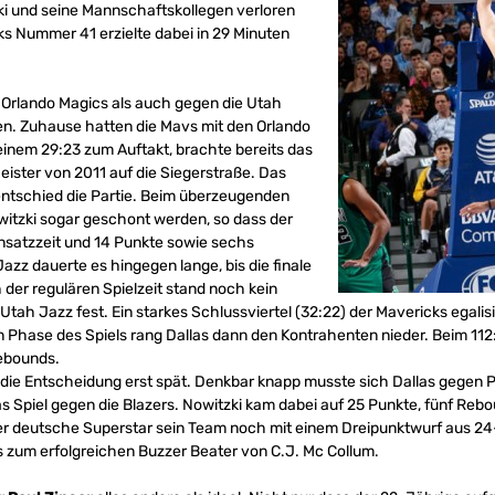
i und seine Mannschaftskollegen verloren
cks Nummer 41 erzielte dabei in 29 Minuten
 Orlando Magics als auch gegen die Utah
den. Zuhause hatten die Mavs mit den Orlando
inem 29:23 zum Auftakt, brachte bereits das
eister von 2011 auf die Siegerstraße. Das
ntschied die Partie. Beim überzeugenden
witzki sogar geschont werden, so dass der
insatzzeit und 14 Punkte sowie sechs
zz dauerte es hingegen lange, bis die finale
der regulären Spielzeit stand noch kein
 Utah Jazz fest. Ein starkes Schlussviertel (32:22) der Mavericks egal
 Phase des Spiels rang Dallas dann den Kontrahenten nieder. Beim 112:
ebounds.
l die Entscheidung erst spät. Denkbar knapp musste sich Dallas gegen 
as Spiel gegen die Blazers. Nowitzki kam dabei auf 25 Punkte, fünf Rebou
r deutsche Superstar sein Team noch mit einem Dreipunktwurf aus 24-
s zum erfolgreichen Buzzer Beater von C.J. Mc Collum.