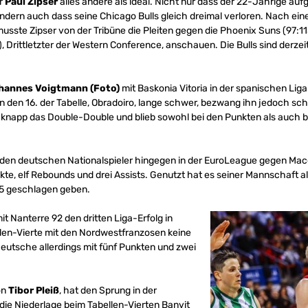
ür
Paul Zipser
alles andere als ideal. Nicht nur dass der 22-Jährige a
ndern auch dass seine Chicago Bulls gleich dreimal verloren. Nach ei
sste Zipser von der Tribüne die Pleiten gegen die Phoenix Suns (97:115
 Drittletzter der Western Conference, anschauen. Die Bulls sind derzeit
hannes Voigtmann (Foto)
mit Baskonia Vitoria in der spanischen Lig
den 16. der Tabelle, Obradoiro, lange schwer, bezwang ihn jedoch schl
 knapp das Double-Double und blieb sowohl bei den Punkten als auch 
 den deutschen Nationalspieler hingegen in der EuroLeague gegen Macca
kte, elf Rebounds und drei Assists. Genutzt hat es seiner Mannschaft al
85 geschlagen geben.
it Nanterre 92 den dritten Liga-Erfolg in
llen-Vierte mit den Nordwestfranzosen keine
eutsche allerdings mit fünf Punkten und zwei
on
Tibor Pleiß
, hat den Sprung in der
die Niederlage beim Tabellen-Vierten Banvit